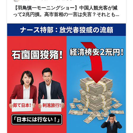
2021年発足。日本の役所の…
【羽鳥慎一モーニングショー】中国人観光客が減
って2兆円損。高市首相の一言は失言？それとも
覚悟？みんなはどう思う？