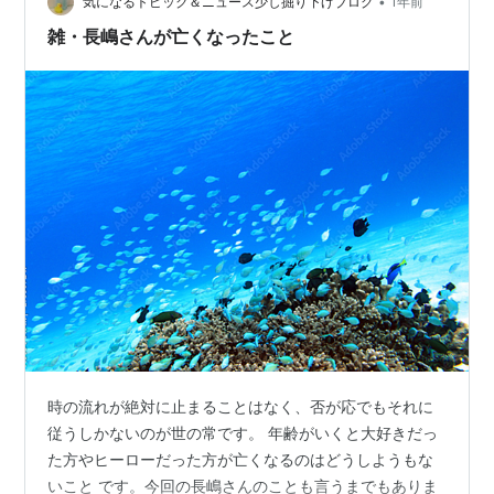
•
のコメントを拝見すると、少し偏った意見をする時もあ
気になるトピック＆ニュース少し掘り下げブログ
1年前
りますが、筋の通った男らしい方なんだとイメージを改
雑・長嶋さんが亡くなったこと
めました。また、身体能力もかなり高く、現役…
時の流れが絶対に止まることはなく、否が応でもそれに
従うしかないのが世の常です。 年齢がいくと大好きだっ
た方やヒーローだった方が亡くなるのはどうしようもな
いこと です。今回の長嶋さんのことも言うまでもありま