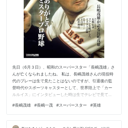
先日（6月３日）、昭和のスーパースター「長嶋茂雄」さ
んが亡くなられましたね。 私は、長嶋茂雄さんの現役時
代のプレーは生で見たことはないのですが、引退後の監
督時代やスポーツキャスターとして、世界陸上で「カー
ルルイス」にインタビューした時は生でテレビで見てま
した。 息子である一茂さんは、現役時代～現在のタレン
#
長嶋茂雄
#
長嶋一茂
#
スーパースター
#
英雄
ト時代までテレビで拝見しています。 私は一茂さんに対
しては、初め「お馬鹿タレント」、「親の七光り」位の
イメージしか持っていませんでした。しかし、テレビで