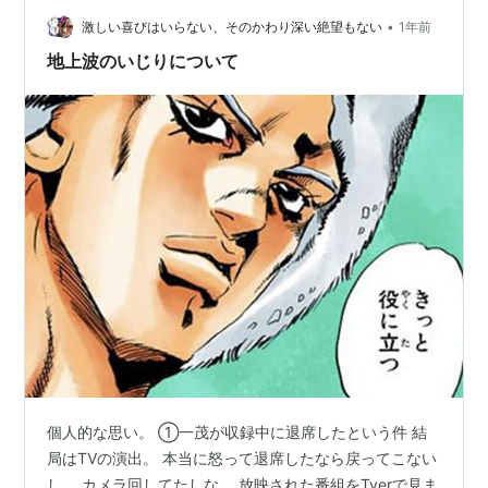
魂が弱って心臓が止まるパターンのようです。 というの
•
は、私の父が亡くなる前には確かに入院していました
激しい喜びはいらない、そのかわり深い絶望もない
1年前
が、致命的な欠陥があるわけではなくて、８月の帰省の
地上波のいじりについて
ときに病室に御札を持っていったら、とても元気にな…
個人的な思い。 ①一茂が収録中に退席したという件 結
局はTVの演出。 本当に怒って退席したなら戻ってこない
し。 カメラ回してたしな。 放映された番組をTverで見ま