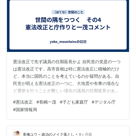
憲法改正で先ず議員の任期延長かよ 自民党の党是の一つ
は憲法改正です。高市首相は特に憲法改正に積極的だけ
ど、本当に国民のことを考えているのか疑問がある。自
民党が唱える憲法改正の一つに、大地震や有事の場合な
ど選挙を行うことが難しい場合の議員の任期延長があ
る。国民のことを議論するのではなく、まず自分たち議
#
憲法改正
#
長嶋一茂
#
子ども家庭庁
#
デジタル庁
員かよ。ばかやろ！ふざけんな！ 自民党政府は××庁作り
#
国家情報局
最近の自民党は、首相が変わるたびに新組織を作ってい
る。これがちゃんと機能しているのだろうか？ 岸田首相
こども家庭庁 2023年発足、内閣府や厚生労働省が担って
いた事務の一元化を目的に設立された 菅首相 デジタル庁
•
美俺ユウ ~ 政治のメイク落とし
8ヶ月前