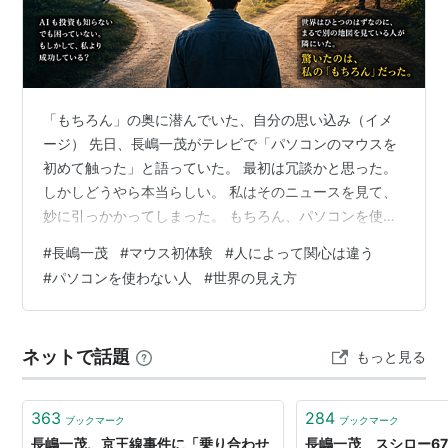
「もちろん」の奥に潜んでいた、自分の思い込み（イメ
ージ） 先日、長嶋一茂がテレビで「パソコンのマウスを
初めて触った」と語っていた。 最初は冗談かと思った。
しかしどうやら本当らしい。 私はそのニュースを見て、
妙に引っかかってしまった。 もちろん、パソコンを使わ
ない人はいる。 そんなことは知っている。 60代ならな
#
長嶋一茂
#
マウス初体験
#
人によって関心は違う
おさらだ。 スマホは毎日使うけれど、パソコンはほとん
#
パソコンを使わない人
#
世界の見え方
ど触らない。 そういう人は珍しくない。 だから理屈では
驚く話ではない。 ところが、なぜか気になって仕方がな
かった。 私は何に引っかかっていたのだろう。 「そんな
ネットで話題
もっと見る
人はいる」は知っている 考えてみれば、私の周囲にもい
る。 スマホしか使わな…
363
284
ブックマーク
ブックマーク
長嶋一茂、京王線事件に「乗り合わせ
長嶋一茂 スシロー67