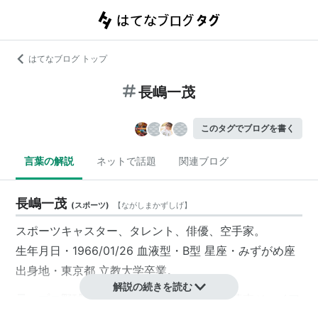
はてなブログ トップ
長嶋一茂
このタグでブログを書く
言葉の解説
ネットで話題
関連ブログ
長嶋一茂
(
スポーツ
)
【
ながしまかずしげ
】
スポーツキャスター、タレント、俳優、空手家。
生年月日・1966/01/26 血液型・B型 星座・みずがめ座
出身地・東京都 立教大学卒業。
解説の続きを読む
元・プロ野球選手、ヤクルトスワローズ、読売ジャイア