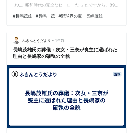
せん。昭和時代の完全なヒーローだっ たですから。89歳
ということですから大往生なのかもしれません。でも先
#
長嶋茂雄
#
長嶋一茂
#
野球界の宝・長嶋茂雄
輩の広岡氏が 93歳でご存命なのですけどね。子供の頃は
特に小学生の時代ではジャイアンツは9連覇 達成をして
いた時代で関東地区の子供たちはジャイアンツのキャッ
•
プを被り、ジャイア ンツが大好きな子供ばかりだった気
ふきんとうだより
1年前
がします。ジャイアンツの中でも王さんと長嶋さん は別
長嶋茂雄氏の葬儀：次女・三奈が喪主に選ばれた
格でしたから。 まあ、その後でも…
理由と長嶋家の確執の全貌