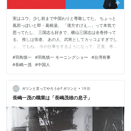
実はユウ、少し前まで中国わりと尊敬してた。 ちょっと
風邪っぽいと即・葛根湯。 「漢方すげえ…」って本気で
思ってたし、 三国志も好きで、横山三国志は全巻持って
る。 推しは張遼。 あの人、武将としてカッコよすぎでし
ょ。 でもね。 今の仕事をするようになって、正直、考え
方はだいぶ変わった。 試供品を、他のお客さまの分まで
#
羽鳥慎一
#
羽鳥慎一 モーニングショー
#
台湾有事
当然のように持っていったり、 ほぼカスハラじゃない？
#
長嶋一茂
#
中国人
ってレベルのクレームを入れてくる人……ユウの職場で、
体感としてそういうケースが多かったのが、中国から来
たお客さまだったんだよね。これ、ヘイトって言われる
かもだけど、ユウ個人の現場の体感としては事実。 もち
•
ガツンと言ってやろうか? ガツンと
1年前
個人としては、良い人もいる。…
長嶋一茂の職業は「長嶋茂雄の息子」