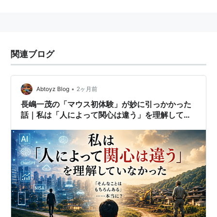
ンツ在籍の内野手。長嶋茂雄の長男だが、父のように開
花はせず引退。現在はスポーツキャスター、タレントと
して活動。
映画「ミスタールーキー」で主演し、俳優として最近は
関連ブログ
新境地を切り開いている。
2005年1月より読売巨人軍代表特別補佐に就任。
•
Abtoyz Blog
2ヶ月前
長嶋一茂の「マウス初体験」が妙に引っかかった
話｜私は「人によって関心は違う」を理解してい
なかった