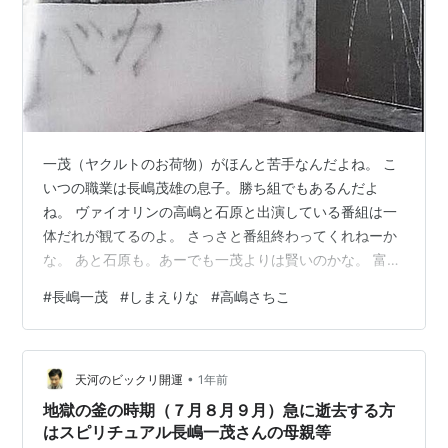
一茂（ヤクルトのお荷物）がほんと苦手なんだよね。 こ
いつの職業は長嶋茂雄の息子。勝ち組でもあるんだよ
ね。 ヴァイオリンの高嶋と石原と出演している番組は一
体だれが観てるのよ。 さっさと番組終わってくれねーか
な。 あと石原も。あーでも一茂よりは賢いのかな。 富山
のＣＭ「寿司と言えば富山」も他に居なかったのかね。
#
長嶋一茂
#
しまえりな
#
高嶋さちこ
高嶋のヴァイオリンの腕前はどうなの？？？ あんまり聞
かないけどさ。
•
天河のビックリ開運
1年前
地獄の釜の時期（７月８月９月）急に逝去する方
はスピリチュアル長嶋一茂さんの母親等