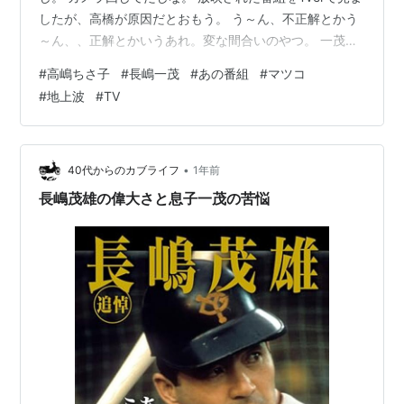
したが、高橋が原因だとおもう。 う～ん、不正解とかう
～ん、、正解とかいうあれ。変な間合いのやつ。 一茂の
回答でも正解でいんじゃね？と観てた私は思いました。
#
高嶋ちさ子
#
長嶋一茂
#
あの番組
#
マツコ
そんなに厳しく争うクイズでしたっけ？ 高橋のスキル不
#
地上波
#
TV
足。 あとちさ子。 いじりに愛がない。とくに最近。 聞
いてて不快なときがある。 一茂いじっとけば面白いと思
っているようだが、なぜそんな上から発言なのか。 あの
人、自分を常識人だと思ってるようだがお前も違うか
•
40代からのカブライフ
1年前
ら。 一茂を坊ちゃん扱…
長嶋茂雄の偉大さと息子一茂の苦悩