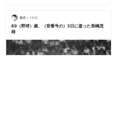
常に幸運な人で、野球バカをしても田園調布に住み、文
化勲章までもらった。 長嶋さんが一番偉いのは、脳梗塞
で不自由になった身を衆目に晒したことである。 日本人
•
毒壺
1年前
は自分の体が不自由になると、知り合…
89（野球）歳、（背番号の）3日に逝った長嶋茂
雄