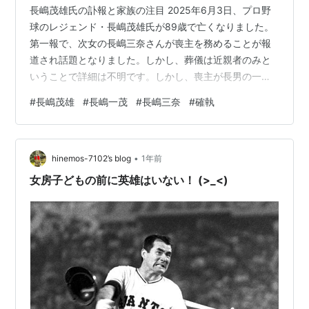
長嶋茂雄氏の訃報と家族の注目 2025年6月3日、プロ野
球のレジェンド・長嶋茂雄氏が89歳で亡くなりました。
第一報で、次女の長嶋三奈さんが喪主を務めることが報
道され話題となりました。しかし、葬儀は近親者のみと
いうことで詳細は不明です。しかし、喪主が長男の一茂
さんではなく、次女の三奈さんであることから家族の確
#
長嶋茂雄
#
長嶋一茂
#
長嶋三奈
#
確執
執が注目されています。この記事では、三奈さんが喪主
に選ばれた理由と、長嶋家の複雑な関係をわかりやすく
解説します。 www.sankei.com 長嶋家の家族構成とそれ
•
ぞれの役割 長嶋茂雄氏の家族は以下の通りです： 長男・
hinemos-7102’s blog
1年前
一茂さん：タレントとして活躍。父との関係は長年険
女房子どもの前に英雄はいない！ (>_<)
悪。 長女・有希さん：一…