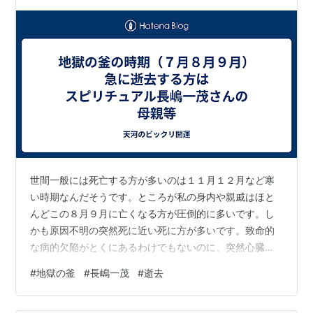
世間一般には死亡する方が多いのは１１月１２月など寒
い時期なんだそうです。ところが私の身内や親戚はほと
んどこの８月９月に亡くなる方が圧倒的に多いです。し
かも原因不明の突然死に近い死に方が多いです。致命的
な病的欠陥がとくにあるわけでもないのに、突然心臓が
止まるパターンが圧倒的に多いです。 突然心臓が止まる
#
地獄の釜
#
長嶋一茂
#
逝去
というのはスピリチュアル＝霊媒体質な方が、１年で一
番悪霊が多い９月あたりに悪霊にエネルギーを吸われて