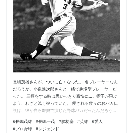
長嶋茂雄さんが、ついに亡くなった。 名プレーヤーなん
だろうが、小泉進次郎さんと一緒で劇場型プレーヤーだ
った。 三振をする時は思いっきり豪快に…。帽子が飛ぶ
よう、わざと浅く被っていた。 愛される数々のおバカ伝
説は、彼が自ら即興で演じた野球バカだったんだろう。
彼の若い時の写真を見ると、背が高く、やっぱりハンサ
#
長嶋茂雄
#
長嶋一茂
#
脳梗塞
#
英雄
#
愛人
ムなナイスガイだ。 言っちゃ悪いが、マスクが野村克也
#
プロ野球
#
レジェンド
さんだったら、ここまでの人気は絶対に出ない。 また非