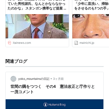
ていた男性諸氏、なんとかならなかっ
「少年に皿洗い、掃除
たのかな」 スタンガン携帯など提案 :
をさせるのも1つの手」
痛いニュース(ﾉ∀`)
毎日新聞
itainews.com
mainichi.jp
関連ブログ
•
yoko_mountainsの日記
3ヶ月前
世間の隅をつつく その4 憲法改正と庁作りと
一茂コメント