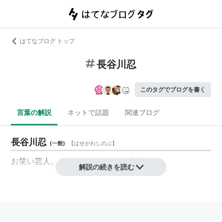
はてなブログ トップ
長谷川忍
このタグでブログを書く
言葉の解説
ネットで話題
関連ブログ
長谷川忍
(
一般
)
【
はせがわしのぶ
】
お笑い芸人。シソンヌのツッコミ担当。
解説の続きを読む