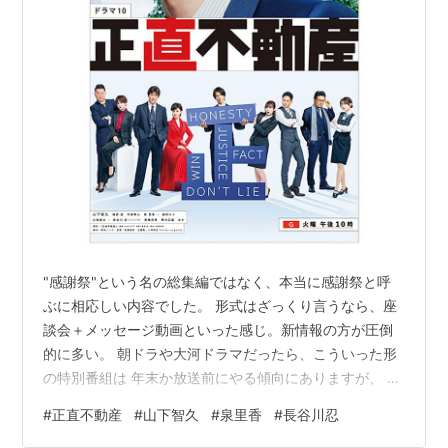
"感謝祭"という名の総集編ではなく、本当に感謝祭と呼
ぶに相応しい内容でした。 形式はざっくり言うなら、座
談会＋メッセージ動画といった感じ。新情報の方が圧倒
的に多い。 朝ドラや大河ドラマだったら、こういった形
の特別番組は 年末か放送前にやる傾向にありますが、 プ
ライム帯のドラマだと見かけた事がないんですよね。 つ
#
正直不動産
#
山下智久
#
泉里香
#
長谷川忍
まり…それくらい、レアケースだったって事。 某フジも