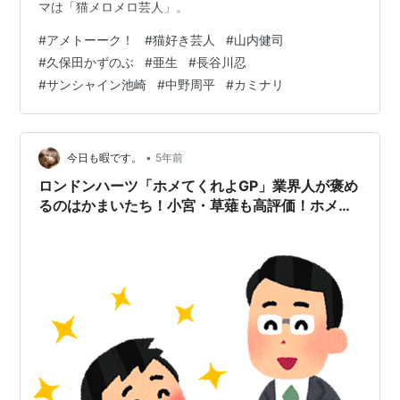
マは「猫メロメロ芸人」。
#
アメトーーク！
#
猫好き芸人
#
山内健司
#
久保田かずのぶ
#
亜生
#
長谷川忍
#
サンシャイン池崎
#
中野周平
#
カミナリ
•
今日も暇です。
5年前
ロンドンハーツ「ホメてくれよGP」業界人が褒め
るのはかまいたち！小宮・草薙も高評価！ホメが
少ないのは誰？