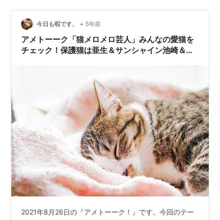
ただの総集編じゃなくて、 裏側やインタビューも見られ
る構成だったら良いのにな…っていうのは置いといて
•
（笑） 過去の作品でももしかしたら、本作と同じく評判
今日も暇です。
5年前
が良くて、 ファンを喜ばせるために何かやろうよ！って
アメトーーク「猫メロメロ芸人」みんなの愛猫を
働きかけがあったものの、 いわゆ…
チェック！保護猫は亜生＆サンシャイン池崎＆蛙
亭・中野
2021年8月26日の『アメトーーク！』です。今回のテー