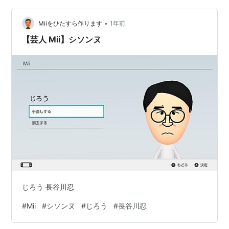
•
Miiをひたすら作ります
1年前
【芸人 Mii】シソンヌ
じろう 長谷川忍
#
Mii
#
シソンヌ
#
じろう
#
長谷川忍