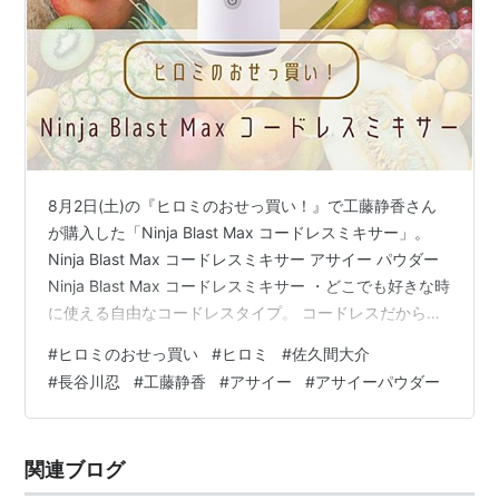
8月2日(土)の『ヒロミのおせっ買い！』で工藤静香さん
が購入した「Ninja Blast Max コードレスミキサー」。
Ninja Blast Max コードレスミキサー アサイー パウダー
Ninja Blast Max コードレスミキサー ・どこでも好きな時
に使える自由なコードレスタイプ。 コードレスだから家
の中からアウトドアまで、いつでもどこでもサッと使
#
ヒロミのおせっ買い
#
ヒロミ
#
佐久間大介
え、作りたてのおいしさが楽しめます。・ひねってサッ
#
長谷川忍
#
工藤静香
#
アサイー
#
アサイーパウダー
と持ち運べる。ストラップ付きで持ち運び自由自在。・
パワフルだから混ぜるものも自由。 コードレスなのにパ
ワフルだから氷や冷凍フルーツもしっかり砕いて滑らか
関連ブログ
に。強靭なステンレス8枚刃も搭載。…