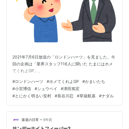
2021年7月6日放送の「ロンドンハーツ」を見ました。今
回の企画は「業界スタッフ116人に聞いた たまにはホメ
てくれよGP」。
#
ロンドンハーツ
#
ホメてくれよGP
#
かまいたち
#
小宮博信
#
シュウペイ
#
津田篤宏
#
とにかく明るい安村
#
長谷川忍
#
草薙航基
#
ナダル
•
坂道の日常
6年前
サンデーナイトフィーバー2