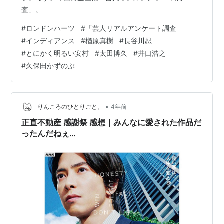
査」。
#
ロンドンハーツ
#
「芸人リアルアンケート調査
#
インディアンス
#
楢原真樹
#
長谷川忍
#
とにかく明るい安村
#
太田博久
#
井口浩之
#
久保田かずのぶ
•
りんころのひとりごと。
4年前
正直不動産 感謝祭 感想｜みんなに愛された作品だ
ったんだねぇ…