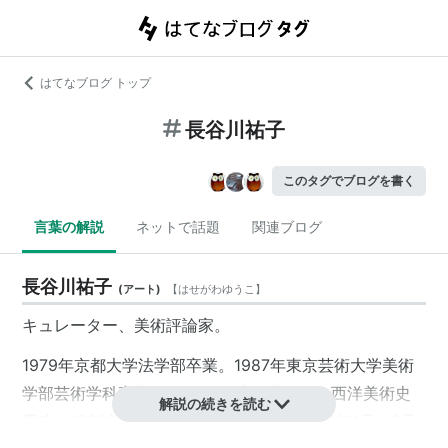
はてなブログ トップ
長谷川祐子
このタグでブログを書く
言葉の解説
ネットで話題
関連ブログ
長谷川祐子
(
アート
)
【
はせがわゆうこ
】
キュレーター、美術評論家。
1979年京都大学法学部卒業。1987年東京芸術大学美術
学部芸術学科卒業、1989年同大学院修了。西洋美術史
解説の続きを読む
専攻。1989年より水戸芸術館学芸員、1992年1月〜6月