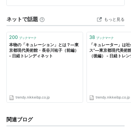
ない生物をクリエイトする。 とりわけ生き物の様々な変
化の可能性を展開する〔Entangled Others-Self-contai…
ネットで話題
もっと見る
200
38
ブックマーク
ブックマーク
本物の「キュレーション」とは？―東
「キュレーター」は社
京都現代美術館・長谷川祐子（前編）
ス”―東京都現代美術
- 日経トレンディネット
（後編） - 日経トレ
trendy.nikkeibp.co.jp
trendy.nikkeibp.co.jp
関連ブログ