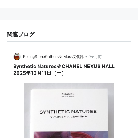
ACC奨学金を得てホイットニー美術館にて研修。帰国
後、世田谷美術館学芸員、金沢市現代美術館学芸課長を
経て、2006年4月より東京都現代美術館チーフキュレー
ター、多摩美術大学芸術学科特任教授。美術評論家連盟
関連ブログ
会員、国際美術館連盟現代美術部門（CIMAM）理事。
主な訳書に『シュルセクシュアリティ』『現代美術の歴
史』『プリミテイヴィスム』（共著）、共書に『名画へ
•
RollingStoneGathersNoMoss文化部
9ヶ月前
の旅 屋外へ出たキャンバス』『ヤン・ファーブル』
Synthetic Natures＠CHANEL NEXUS HALL
『ソフト・アーバニズム』（共著）など。
2025年10月11日（土）
女の子のための現代アート入門
―MOTコレクションを中心に
作者:
長谷川祐子
出版社/メーカー:
淡交社
発売日:
2010/02/26
メディア:
単行本
購入
: 4人
クリック
: 222回
この商品を含むブログ (12件) を見る