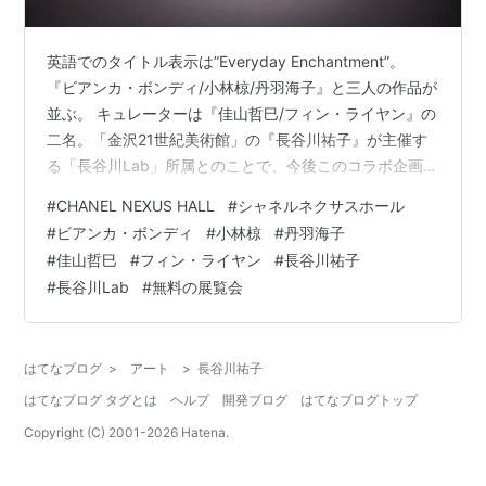
英語でのタイトル表示は”Everyday Enchantment”。
『ビアンカ・ボンディ/小林椋/丹羽海子』と三人の作品が
並ぶ。 キュレーターは『佳山哲巳/フィン・ライヤン』の
二名。「金沢21世紀美術館」の『長谷川祐子』が主催す
る「長谷川Lab」所属とのことで、今後このコラボ企画が
当該館でシリーズ化されるよう。 三名の作品は、単体で
#
CHANEL NEXUS HALL
#
シャネルネクサスホール
は存在せず、互いに絡み合い共動する。 時として聞こえ
#
ビアンカ・ボンディ
#
小林椋
#
丹羽海子
る音についても同様。人為によるものと自然が融和す
#
佳山哲巳
#
フィン・ライヤン
#
長谷川祐子
る。 何れも、身近に存在する素材を使っていることも日
#
長谷川Lab
#
無料の展覧会
常性が溶け合ったのちに、すぐ隣に在るかもしれない不
思議の世界に入り込んだ気にさせる要素になっているよ
う。 会期は…
はてなブログ
>
アート
>
長谷川祐子
はてなブログ タグとは
ヘルプ
開発ブログ
はてなブログトップ
Copyright (C) 2001-
2026
Hatena.