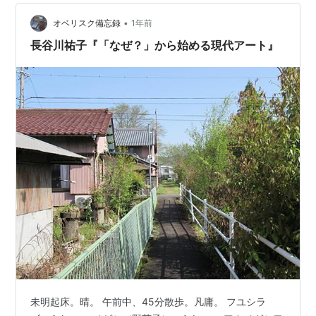
•
オベリスク備忘録
1年前
長谷川祐子『「なぜ？」から始める現代アート』
未明起床。晴。 午前中、45分散歩。凡庸。 フユシラ