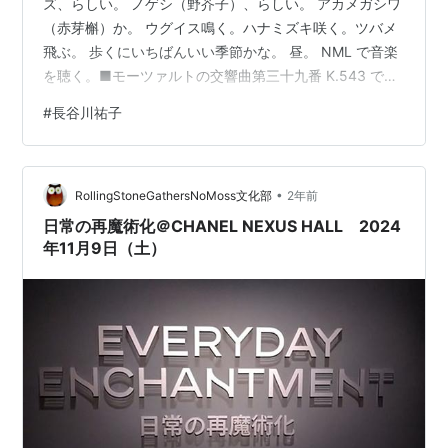
ズ、らしい。 ノゲシ（野芥子）、らしい。 アカメガシワ
（赤芽槲）か。 ウグイス鳴く。ハナミズキ咲く。ツバメ
飛ぶ。 歩くにいちばんいい季節かな。 昼。 NML で音楽
を聴く。■モーツァルトの交響曲第三十九番 K.543 で、
指揮はフランス・ブリュッヘン、18世紀オーケストラ
#
長谷川祐子
（NML）。ブリュッヘン＋18世紀O だからすばらしいに
決まってる、だから別に聴かなくてもいいや、って感じ
なんだけれど、でも、聴いてみるとやっぱりすばらし
•
い。古典的なんだな。 ■ハイドンの交響曲第百三番
RollingStoneGathersNoMoss文化部
2年前
Hob.I:103 で、指揮はヘルベルト・フォン・カラヤン、
日常の再魔術化＠CHANEL NEXUS HALL 2024
ベルリン・フ…
年11月9日（土）