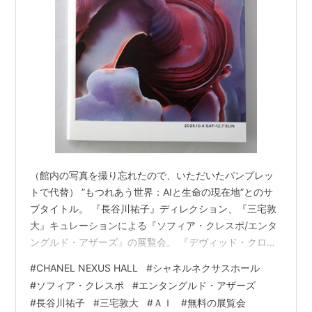
Space for your future―アート
とデザインの遺伝子を組み替える
作者:
長谷川祐子,関昭郎,東京都現代美
術館,ブライアン・アムスタッツ
出版社/メーカー:
INAXo
発売日:
2007/12/10
メディア:
ペーパーバック
クリック
: 39回
この商品を含むブログ (8件) を見る
（館内の写真を撮り忘れたので、いただいたパンプレッ
トで代替） ”もつれあう世界：AIと生命の現在地”とのサ
ブタイトル。 『長谷川祐子』ディレクション、『三宅敦
大』キュレーションによる『ソフィア・クレスポ/エンタ
ングルド・アザーズ』の展覧会。 『デヴィッド・クロー
ネンバーグ』監督による〔ザ・フライ（1986年）〕での
#
CHANEL NEXUS HALL
#
シャネルネクサスホール
主人公の最期の姿が、人間+蝿+機械の融合だったことを
#
ソフィア・クレスポ
#
エンタングルド・アザーズ
思い出す。 現実の自然をベースにＡＩを組み合わせ、在
#
長谷川祐子
#
三宅敦大
#
ＡＩ
#
無料の展覧会
ったかもしれない自然や、存在した（する？）かもしれ