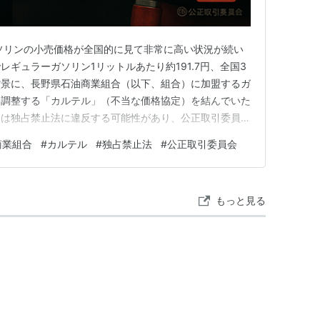
ソリンの小売価格が全国的に見て非常に高い状況が続い
でレギュラーガソリン1リットルあたり約191.7円、全国3
背景に、長野県石油商業組合（以下、組合）に加盟するガ
に調整する「カルテル」（不当な価格協定）を結んでいた
為は独占禁止法に違反する可能性があり、公正取引委員会
者や行政の注目を集めています。 疑惑の内容 組合に加
商業組合
#
カルテル
#
独占禁止法
#
公正取引委員会
価格の値上げや値下げの幅、タイミングを事前に連絡網で
ます。以下が主…
もっと見る