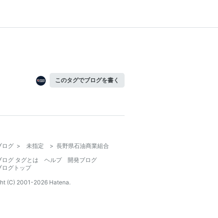
このタグでブログを書く
ブログ
>
未指定
>
長野県石油商業組合
ブログ タグとは
ヘルプ
開発ブログ
ブログトップ
ht (C) 2001-
2026
Hatena.