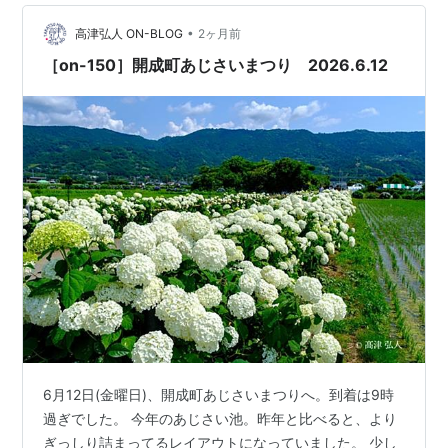
開成町は水が自慢だといういうコトを知りました。 開成
•
あじさいの里 この日の撮影レンズ タムロン 25-200mm
高津弘人 ON-BLOG
2ヶ月前
F/2.8-5.6 Di III VXD G2 ソニーEマウント用 …
［on-150］開成町あじさいまつり 2026.6.12
6月12日(金曜日)、開成町あじさいまつりへ。到着は9時
過ぎでした。 今年のあじさい池。昨年と比べると、より
ぎっしり詰まってるレイアウトになっていました。 少し