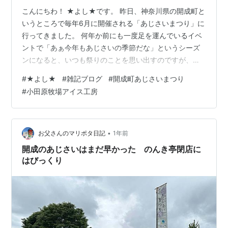
こんにちわ！ ★よし★です。 昨日、神奈川県の開成町と
いうところで毎年6月に開催される「あじさいまつり」に
行ってきました。 何年か前にも一度足を運んでいるイベ
ントで「あぁ今年もあじさいの季節だな」というシーズ
ンになると、いつも祭りのことを思い出すのですが、な
んだかんだで2回目の訪問には至っておりませんでした。
#
★よし★
#
雑記ブログ
#
開成町あじさいまつり
が、僕が読者登録しているブロガーさんが少し前にあじ
#
小田原牧場アイス工房
さいに関する記事を書かれており、その記事内のあじさ
い画像を見たら、行きたい気持ちに火がついてしまいま
した！(笑) 「今年は絶対に行くぞ！」と。 昨日、時間が
取れたので行ってまいりました！ まずは、会場につい
•
お父さんのマリポタ日記
1年前
て。 あじさいの里・あじさい公園…
開成のあじさいはまだ早かった のんき亭閉店に
はびっくり