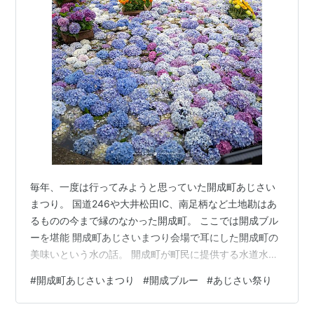
毎年、一度は行ってみようと思っていた開成町あじさい
まつり。 国道246や大井松田IC、南足柄など土地勘はあ
るものの今まで縁のなかった開成町。 ここでは開成ブル
ーを堪能 開成町あじさいまつり会場で耳にした開成町の
美味いという水の話。 開成町が町民に提供する水道水は
酒匂川からの取水ではなく、地下80ｍを流れる深層地下
#
開成町あじさいまつり
#
開成ブルー
#
あじさい祭り
水を汲み上げて配水している。 土壌が浄化の役割を果た
し水質が良いという。あじさいもひまわりも生き生き。