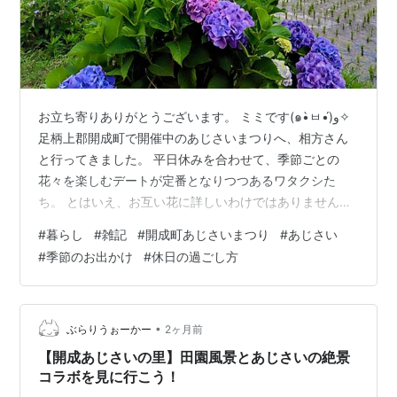
お立ち寄りありがとうございます。 ミミです(๑•̀ㅂ•́)و✧
足柄上郡開成町で開催中のあじさいまつりへ、相方さん
と行ってきました。 平日休みを合わせて、季節ごとの
花々を楽しむデートが定番となりつつあるワタクシた
ち。 とはいえ、お互い花に詳しいわけではありません
（笑） 日々の生活に少々くたびれた49歳と46歳のワタ
#
暮らし
#
雑記
#
開成町あじさいまつり
#
あじさい
クシたち。 気づけば、おじさんとおばさんです（笑） 季
#
季節のお出かけ
#
休日の過ごし方
節の花を観に出かけるだけで、なんだか癒やされるお年
頃になりました。 若い頃なら、 「デートで花を観に行こ
う！」 なんて発想はありませんでしたから。 歳を重ねた
ということなのでしょうか（笑） お出かけ前の何気ない
•
ぶらりうぉーかー
2ヶ月前
やり取り 梅雨入りし…
【開成あじさいの里】田園風景とあじさいの絶景
コラボを見に行こう！