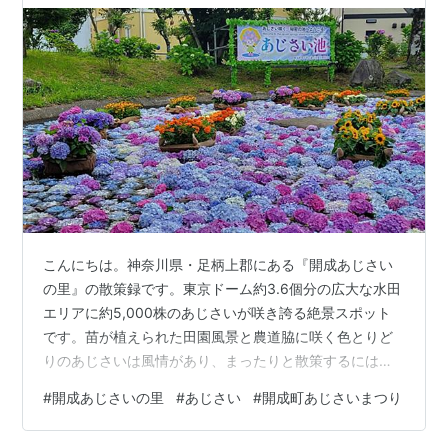
こんにちは。神奈川県・足柄上郡にある『開成あじさい
の里』の散策録です。東京ドーム約3.6個分の広大な水田
エリアに約5,000株のあじさいが咲き誇る絶景スポット
です。苗が植えられた田園風景と農道脇に咲く色とりど
りのあじさいは風情があり、まったりと散策するにはピ
ッタリです！ 開成町あじさいまつり あじさいの開花に合
#
開成あじさいの里
#
あじさい
#
開成町あじさいまつり
わせて、毎年開催される「開成町あじさいまつり」。30
年以上もの歴史のある催しで、今年2026年でなんと39回