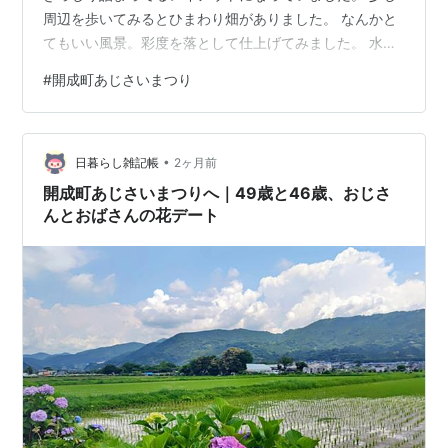
周辺を歩いてみるとひまわり畑がありました。 なんかと
てもいい風景。彩度を落として仕上げてみました。 水田
と紫陽花の風景。なんか和みます。 撮る位置を変えての
#
開成町あじさいまつり
カットです。 大好きな立葵。 あじさい農道。いい名前。
こちらが開成ブルーという紫陽花だそうです。会場を出
たのは10時50分くらい。予定よりも1時間近くオーバー
•
タイム。スマホの歩数計にも、その調子って褒められま
日暮らし雑記帳
2ヶ月前
した。 ーーーーーーーーーーーーーーーーーーーーーー
開成町あじさいまつりへ｜49歳と46歳、おじさ
ーーーーー ■2015…
んとおばさんの花デート