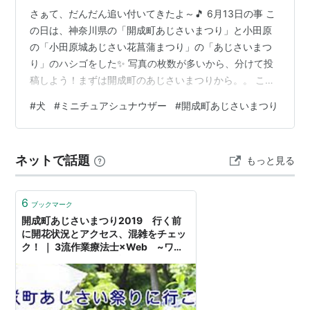
さぁて、だんだん追い付いてきたよ～🎵 6月13日の事 こ
の日は、神奈川県の「開成町あじさいまつり」と小田原
の「小田原城あじさい花菖蒲まつり」の「あじさいまつ
り」のハシゴをした✨ 写真の枚数が多いから、分けて投
稿しよう！まずは開成町のあじさいまつりから。。 ここ
のあじさいは昔から有名で、私が実家にいた頃にも来た
#
犬
#
ミニチュアシュナウザー
#
開成町あじさいまつり
っけ～・・京とも通りかかった程度に来たな（ブログに
載せてません） 臨時駐車場が8時オープンだから、それ
よりちょっと早く到着🚙暑くなってきたからね～どんど
ネットで話題
もっと見る
ん朝も早くなる あじさいまつりのパネルと📷 ここのあじ
さいまつりはメイン会場があって、周囲は田んぼになっ
てる田んぼの周りに沢山のあじさいが…
6
ブックマーク
開成町あじさいまつり2019 行く前
に開花状況とアクセス、混雑をチェッ
ク！ ｜ 3流作業療法士×Web ~ワー
フライフバランス奮闘記~