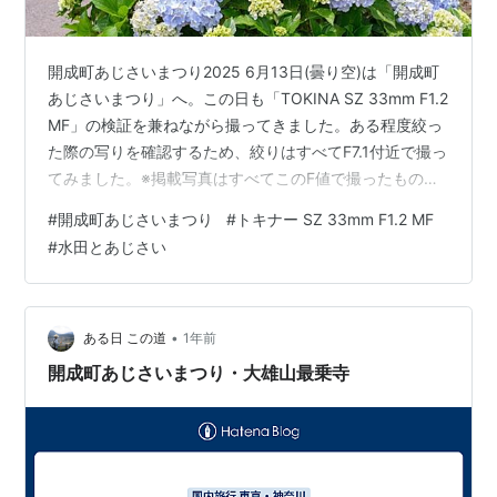
開成町あじさいまつり2025 6月13日(曇り空)は「開成町
あじさいまつり」へ。この日も「TOKINA SZ 33mm F1.2
MF」の検証を兼ねながら撮ってきました。ある程度絞っ
た際の写りを確認するため、絞りはすべてF7.1付近で撮っ
てみました。※掲載写真はすべてこのF値で撮ったもので
す。 固定した絞りで相当数を撮り、データを集めていく
#
開成町あじさいまつり
#
トキナー SZ 33mm F1.2 MF
のが私のやり方です。このレンズでのマニュアルフォー
#
水田とあじさい
カスも多用しているせいかだいぶ慣れてまいりました。
ですがこれ、拡大できるEVFの恩恵100%です。一眼レフ
のOVFだったら、私のくたびれた眼ではバシッとピント
を合わせることができません。 開成町あじさいまつり…
•
ある日 この道
1年前
開成町あじさいまつり・大雄山最乗寺