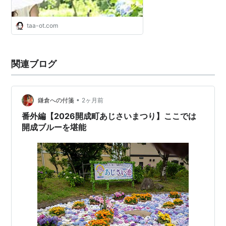
taa-ot.com
関連ブログ
•
鎌倉への付箋
2ヶ月前
番外編【2026開成町あじさいまつり】ここでは
開成ブルーを堪能