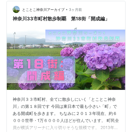
目。昨年の来場者は過去最高の22万人以上を記録したの
•
だそう！2026年は6月6日（土曜日）～6月14日（日曜
とことこ神奈川アーカイブ
3ヶ月前
日）間の開催で、模擬店の出店やイベント開催などもあ
神奈川33市町村散歩制覇 第18街「開成編」
ります。 あじさいの里…
神奈川３３市町村、全てに散歩しにいく「とことこ神奈
川」の第１８回です 今回は東日本で最も小さい「町」で
ある開成町を歩きます。 ちなみに２０１３年現在、約６
０００世帯・1万６０００人ほどが住んでいます。 町民全
員が横浜アリーナに入り切りそうな規模です。 2013年6