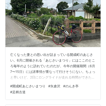
亡くなった妻との思い出が詰まっている開成町のあじさ
い。6月に開催される「あじさいまつり」にはここのとこ
ろ毎年のように訪れていたのだが、今年の開催期間（6月
7〜15日）には諸事情が重なって行けそうにない。ちょっ
と早いけど、2日にロングライドが走れる時間ができたの
で行ってみると、ちらほら咲いてはいたがまだまだの様
#
開成町あじさいまつり
#
矢倉沢
#
のんき亭
子。でもなんとなく雰囲気は味わえたかな。 開成あじさ
#
足柄古道
い公園 開成あじさい農道 あしがら花紀行 開成あじさい
の里 あじさいの里からはハナアオイ農道で春めき桜方面
へ。水田沿いに白や赤やピンクの花が開いていて、一面