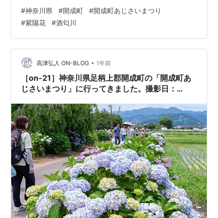
月15日 10:00 小田急線 開成駅からスタート！ 珍しく午
#
神奈川県
#
開成町
#
開成町あじさいまつり
前中からのスタートです。 やってきたのは開成町唯一の
#
紫陽花
#
酒匂川
駅、小田急線の開成駅。 こじんまり～とした駅舎と駅
前。 どういうわけか、駅前には旧式のロマンスカーが展
示されている・・・ そして開成のシンボル、紫陽花も。
アジサイって昔はキライだった。 花というより、あじさ
•
高津弘人 ON-BLOG
1年前
いと名の付くも…
［on-21］神奈川県足柄上郡開成町の「開成町あ
じさいまつり」に行ってきました。撮影日：
2025.6.13