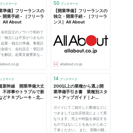
50
ブックマーク
ブックマーク
業準備】フリーランスの
【開業準備】フリーランスの
・開業手続 - ［フリーラ
独立・開業手続 - ［フリーラ
All About
ンス］All About
・会社設立のノウハウ初めて
業・独立には不安がつきもの
。起業・独立の準備、事業計
資金繰り、会社設立・登記方
どを解説。起業支援豊富なガ
が、分かりやすくコツやノウ
labout.co.jp
allabout.co.jp
を紹介します。
14
ックマーク
ブックマーク
道新幹線 開業準備大丈
200以上の業種から選ぶ開
 不祥事やトラブルで新
業準備手引き書 業種別スタ
などＰＲブレーキ－北海
ートアップガイド｜J-
聞[経済]
Net21[中小企業ビジネス支
ガイドにてご紹介した数値などに
援サイト]
つきましては出店状況によって異
なります。売上や利益を保証する
ものではないことをあらかじめご
了承ください。 また、実際の開