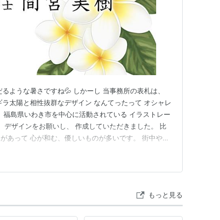
るような暑さですね💦 しかーし 当事務所の表札は、
ギラ太陽と相性抜群なデザイン なんてったって オシャレ
。 福島県いわき市を中心に活動されている イラストレー
に、デザインをお願いし、 作成していただきました。 比
があって 心が和む、優しいものが多いです。 街中や商
では？ 比佐健太郎さんwebsite🔜
stration.studio.site 行政書士には、 表札設置の法的…
もっと見る