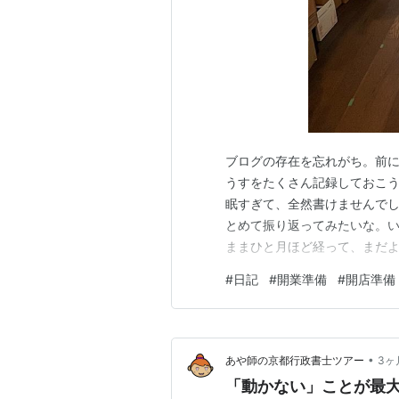
ブログの存在を忘れがち。前に
うすをたくさん記録しておこ
眠すぎて、全然書けませんでし
とめて振り返ってみたいな。い
ままひと月ほど経って、まだよ
るってどういうことなんだろう
#
日記
#
開業準備
#
開店準備
きる。なんで雑貨と本なんで
い。店やろう、と思った時から
•
あや師の京都行政書士ツアー
3ヶ
「動かない」ことが最