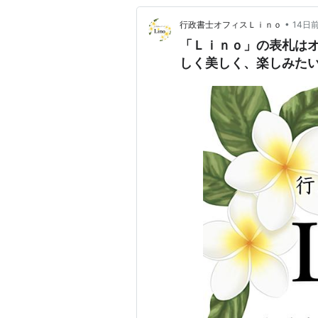
•
行政書士オフィスＬｉｎｏ
14日
「Ｌｉｎｏ」の表札は
しく美しく、楽しみた