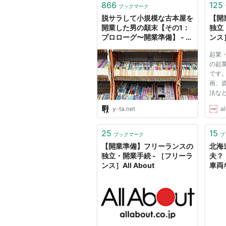
866
125
ブックマーク
脱サラして小規模な古本屋を
【開
開業した男の顛末【その1：
独立
プロローグ〜開業準備】 - Y
ンス］
氏は暇人
起業
の起
です
画、
法な
イド
y-ta.net
al
ハウ
25
15
ブックマーク
ブ
【開業準備】フリーランスの
北海
独立・開業手続 - ［フリーラ
夫？
ンス］All About
車両
道新