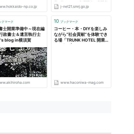
業に際しては、市場調査や専門家
ww.hokkaido-np.co.jp
j-net21.smrj.go.jp
への相談等、充分な事前準備を行
ってください。 起業・開業を考
える方向けに200以上の業種・職
10
ックマーク
ブックマーク
種に関し、「市場動向」「開業
書士開業準備中～現在編
コーヒー・本・DIYを楽しみ
に...
 - 行政書士＆遺言執行士
ながら“社会貢献”を体験でき
o's blog in横須賀
る場「TRUNK HOTEL 開業
準備室」|haconiwa
ww.akihiroha.com
www.haconiwa-mag.com