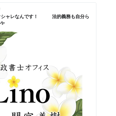
前
オシャレなんです！ 法的義務も自分ら
い✨