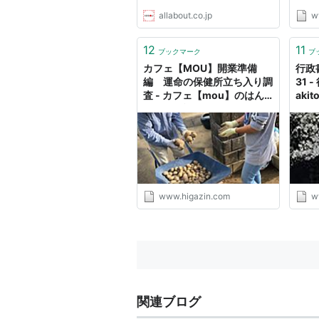
allabout.co.jp
w
12
11
ブックマーク
ブ
カフェ【MOU】開業準備
行政
編 運命の保健所立ち入り調
31
査 - カフェ【mou】のはん
akit
じょう日記
www.higazin.com
w
関連ブログ