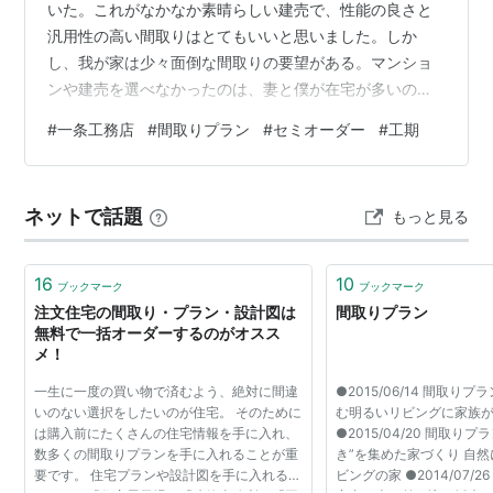
いた。これがなかなか素晴らしい建売で、性能の良さと
汎用性の高い間取りはとてもいいと思いました。しか
し、我が家は少々面倒な間取りの要望がある。マンショ
ンや建売を選べなかったのは、妻と僕が在宅が多いので
仕事部屋を2つ、子供3人に個室を作ってあげたいという
#
一条工務店
#
間取りプラン
#
セミオーダー
#
工期
のがあった。金のかかる家族構成だと思う。 そんなこん
なで一条さんの宿泊体験のお家を見ていた。一条さんか
ら出された間取りのプランはセミオーダー用みたいだっ
ネットで話題
もっと見る
た。 困ったことがあった。 一条さんのプランにはわけが
ある。一条さんは本契約にならないと設計士がつかな
い。そのため、営業さんが出すプランはセミオーダ…
16
10
ブックマーク
ブックマーク
注文住宅の間取り・プラン・設計図は
間取りプラン
無料で一括オーダーするのがオスス
メ！
一生に一度の買い物で済むよう、絶対に間違
●2015/06/14 間取りプ
いのない選択をしたいのが住宅。 そのために
む明るいリビングに家族
は購入前にたくさんの住宅情報を手に入れ、
●2015/04/20 間取りプラ
数多くの間取りプランを手に入れることが重
き”を集めた家づくり 自
要です。 住宅プランや設計図を手に入れるた
ビングの家 ●2014/07/2