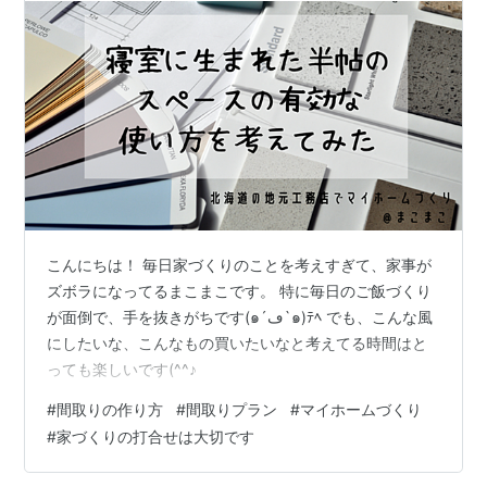
こんにちは！ 毎日家づくりのことを考えすぎて、家事が
ズボラになってるまこまこです。 特に毎日のご飯づくり
が面倒で、手を抜きがちです(๑´ڡ`๑)ﾃﾍ でも、こんな風
にしたいな、こんなもの買いたいなと考えてる時間はと
っても楽しいです(^^♪
#
間取りの作り方
#
間取りプラン
#
マイホームづくり
#
家づくりの打合せは大切です