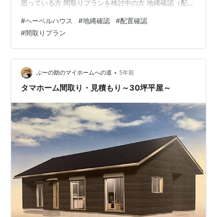
思っている方 間取りプランを検討中の方 地縄確認（配置
確認）とは 隣地境界と配置確認 建物の設置面の高さ 地
#
ヘーベルハウス
#
地縄確認
#
配置確認
縄確認での変更 地縄確認（配置確認）とは 地縄確認と
#
間取りプラン
は、これから建物を建てる実際の土地に、ビニール紐な
どで建物の位置を示し、施主がその認識に間違いがない
か最終確認をするものです。 実際に我が家での確認につ
いて、下記の「地縄確認記録書」を見ながら確認してい
•
ぶーの助のマイホームへの道
5年前
きました。 主に確認をしていっ…
タマホーム間取り・見積もり～30坪平屋～