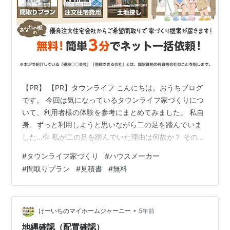
【PR】 【PR】タウンライフ こんにちは。おうちブログ
です。 今回は気になっているタウンライフ家づくりにつ
いて、利用者様の体験を参考にまとめてみました。 私自
身、ずっと利用しようと思いながら二の足を踏んでいま
した…💦 私が二の足を踏んでいた理由は何故か？ その理
由も含めてお伝えします('ω') 【追記：その後、2022年12
#
タウンライフ家づくり
#
ハウスメーカー
月にやっと資料請求をしました！この記事は資料請求前
#
間取りプラン
#
見積書
#
無料
に書いたもので、タウンライフ家づくりの特徴をまとめ
たものになります。タウンライフ家づくりの資料請求体
験談をご覧いただきたい方はサイトマップ⇒契約・実際
の体験談⇒資料請求(タウンライフ家づくり)をした後の流
•
けーいちのマイホームジャーニー
5年前
れ、よりご覧くださ…
地縄確認（配置確認）