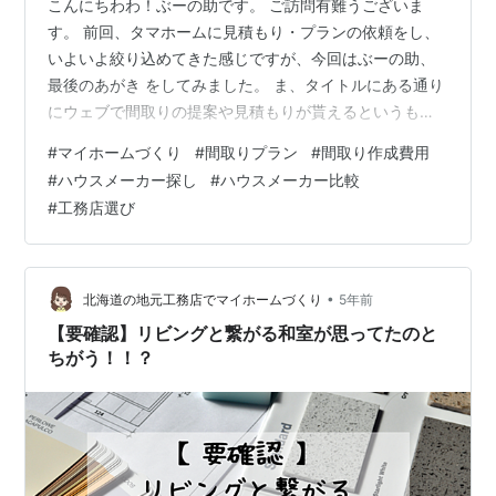
こんにちわわ！ぶーの助です。 ご訪問有難うございま
す。 前回、タマホームに見積もり・プランの依頼をし、
いよいよ絞り込めてきた感じですが、今回はぶーの助、
最後のあがき をしてみました。 ま、タイトルにある通り
にウェブで間取りの提案や見積もりが貰えるというも
の。 通常は、 ①ウェブで資料請求 ②気になったところ
#
マイホームづくり
#
間取りプラン
#
間取り作成費用
を訪問 ③その中で気に入ったところに、・間取り・見積
#
ハウスメーカー探し
#
ハウスメーカー比較
もりの依頼をする←ぶー家いまここ。 ④依頼する建設会
#
工務店選び
社をけてーーーい だと思います。 そこでぶーは現在③
に来ていて、ほぼ問題ないのですが、ここへきて、 ・見
積もり依頼をかけている会社が少ないんじゃないか？？
という不安に襲われています。 ぶ…
•
北海道の地元工務店でマイホームづくり
5年前
【要確認】リビングと繋がる和室が思ってたのと
ちがう！！？