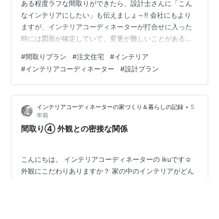
ある程度ラフな間取りができたら、設計士さんに「こん
なインテリアにしたい」も伝えましょ～!! 会社にもより
ますが、インテリアコーディネーターが打合せに入った
時には図面が確定していて、変更が難しいことがあるの
です。 特にご要望が多いのが「テレビ後ろの壁」をオシ
#
間取りプラン
#
注文住宅
#
インテリア
ャレにしたい！ タイル貼りやアクセントクロスにしたい
#
インテリアコーディネーター
#
設計プラン
と思っていませんか？ きれいに貼るためには、設計段階
で工夫しておくことをオススメします。 エアコンがあり
ませんか？ 最近デザインのあるエアコンも出てきました
•
インテリアコーディネーターの家づくり＆暮らしの記録
5
が、ホワイト色がほとんどです。 タイルやアクセントク
年前
ロスを貼るところにエア…
間取り④ 外観との密接な関係