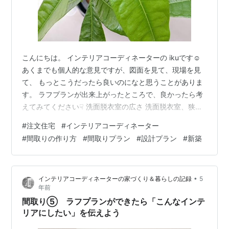
こんにちは。 インテリアコーディネーターの ikuです☺︎
あくまでも個人的な意見ですが、図面を見て、現場を見
て、 もっとこうだったら良いのになと思うことがありま
す。 ラフプランが出来上がったところで、良かったら考
えてみてください☟ 洗面脱衣室の広さ 洗面脱衣室、狭く
ないですか？ 洗面室は広くあるべきだとず～っと思って
#
注文住宅
#
インテリアコーディネーター
きました。最近独立した脱衣室をつくる方も増えてきた
#
間取りの作り方
#
間取りプラン
#
設計プラン
#
新築
ので、これから大きくなると思っています。 意外と滞在
時間が長く、やることもりだくさんなのです。 けっこう
モノが多いんです。 思い返してみてください モノがあふ
•
インテリアコーディネーターの家づくり＆暮らしの記録
5
れかえっていませんか？ 鍵を閉められて入れない、もし
年前
くは開けて入られて困…
間取り⑤ ラフプランができたら「こんなインテ
リアにしたい」を伝えよう