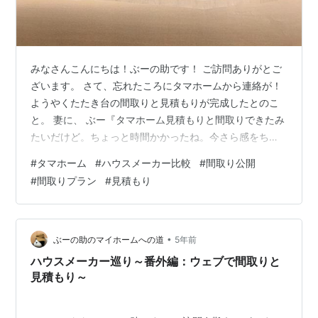
みなさんこんにちは！ぶーの助です！ ご訪問ありがとご
ざいます。 さて、忘れたころにタマホームから連絡が！
ようやくたたき台の間取りと見積もりが完成したとのこ
と。 妻に、 ぶー『タマホーム見積もりと間取りできたみ
たいだけど。ちょっと時間かかったね。今さら感をちょ
っぴりかんじるけど..................』 しゅわ子『そうだね
#
タマホーム
#
ハウスメーカー比較
#
間取り公開
ぇ。今週は私仕事だから、ぶーの助だけで行ってきて
#
間取りプラン
#
見積もり
ー』 まあ、ほぼ地元工務店に決めていることはありまし
たが、 ・タマホームは家づくりスタートから有力候補
（原点になっているイメージ） ・ローコストと言われて
いるが、実際にいくらかかるのか ・外観、見積もりをや
•
ぶーの助のマイホームへの道
5年前
はり数社分…
ハウスメーカー巡り～番外編：ウェブで間取りと
見積もり～