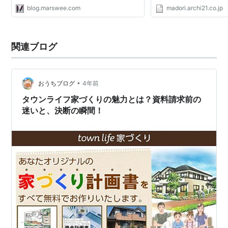
めには、「住宅展示場」「建築事務所」「工
家中に光が差し込む採光
blog.marswee.com
madori.archi21.co.jp
務店」など、自ら足を運ばなくてはなりませ
●2014/05/26 間取りプ
ん。 ただ、一社...
に生活スペースをまとめた.
関連ブログ
•
おうちブログ
4年前
タウンライフ家づくりの魅力とは？資料請求前の
迷いと、決断の瞬間！