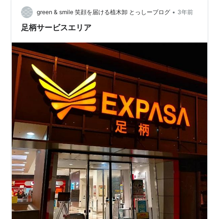
http://www.mecha.ne.jp/~okisyoku/ Green &…
•
green & smile 笑顔を届ける植木卸 とっしーブログ
3年前
足柄サービスエリア