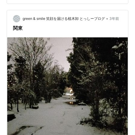
ぽ道 ホームページhttps://suzukasanpomi…
•
green & smile 笑顔を届ける植木卸 とっしーブログ
3年前
関東