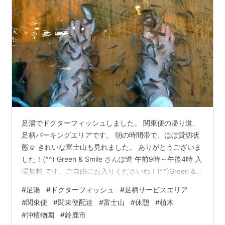
足湯でドクターフィッシュしました。 関東便の帰り道、
足柄パーキングエリアです。 朝の時間帯で、ほぼ貸切状
態☺️ きれいな富士山も見れました。 ありがとうございま
した！(^^) Green & Smile さんぽ道 午前9時～午後4時 入
場無料 です。ご自由にお入りくださいね！(^^)Green &
Smile さんぽ道
#
足湯
#
ドクターフィッシュ
#
足柄サービスエリア
Twitterhttps://twitter.com/suzuka_lovely28 株式会社 沖
#
関東便
#
関東便配達
#
富士山
#
休憩
#
植木
植物園 ホームページ
#
沖植物園
#
鈴鹿市
http://www.mecha.ne.jp/~okisyoku/ Green & Smile さん