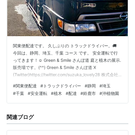
関東便配達です。 久しぶりの トラックドライバー。🚚
今回は、静岡、埼玉、千葉 コース です。 安全運転で行
ってきます！☺️ Green & Smile さんぽ道 庭と植木の展示.
販売場です。(^^) Green & Smile さんぽ道 X
(Twitter)https://twitter.com/suzuka_lovely28 株式会社
沖植物園 ホームページ
#
関東便配達
#
トラックドライバー
#
静岡
#
埼玉
http://www.mecha.ne.jp/~okisyoku/ Green & Smile さん
#
千葉
#
安全運転
#
植木
#
配達
#
鈴鹿市
#
沖植物園
ぽ道 ホームページhttps://suzukasanpomichi.com/
関連ブログ