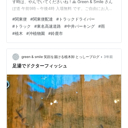
す時は、やんでいてくださいね！🙏 Green & Smile さん
ぽ道 午前9時～午後4時 入場無料 です。ご自由にお入り
くださいね！(^^) Green & Smile さんぽ道
#
関東便
#
関東便配達
#
トラックドライバー
Twitterhttps://twitter.com/suzuka_lovely28 株式会社 沖
#
トラック
#
東名高速道路
#
中井パーキング
#
雨
植物園 ホームページ
#
植木
#
沖植物園
#
鈴鹿市
http://www.mecha.ne.jp/~okisyoku/ Green & Smile さん
ぽ道 ホームページhttps://…
•
green & smile 笑顔を届ける植木卸 とっしーブログ
3年前
足湯でドクターフィッシュ