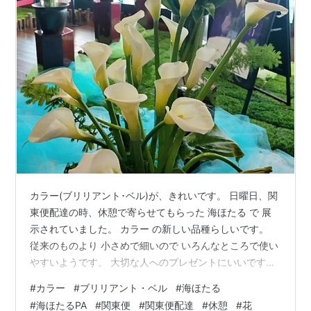
カラー(ブリリアント･ベル)が、きれいです。 日曜日、関
東便配達の時、休憩で寄らせてもらった 海ほたる で 展
示されていました。 カラー の新しい品種らしいです。
従来のものより 小さめで細いので いろんなところで使い
やすいようです。 大切な人へのプレゼントにいいです
ね。 Green & Smile さんぽ道 午前9時～午後4時 入場無
#
カラー
#
ブリリアント・ベル
#
海ほたる
料 です。ご自由にお入りくださいね！(^^) Green & Smile
#
海ほたるPA
#
関東便
#
関東便配達
#
休憩
#
花