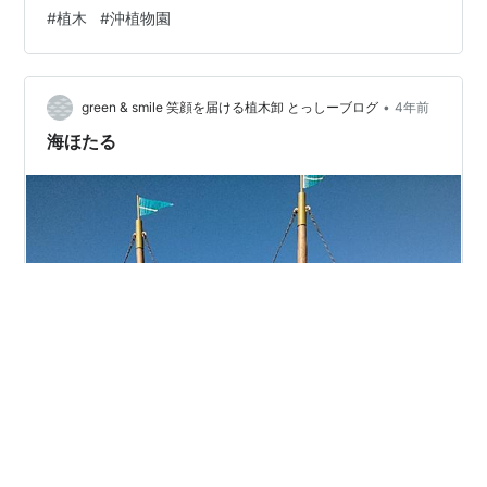
さんぽ道 Twitterhttps://twitter.com/suzuka_lovely28 株
#
植木
#
沖植物園
式会社 沖植物園 ホームページ
http://www.mecha.ne.jp/~okisyo…
•
green & smile 笑顔を届ける植木卸 とっしーブログ
4年前
海ほたる