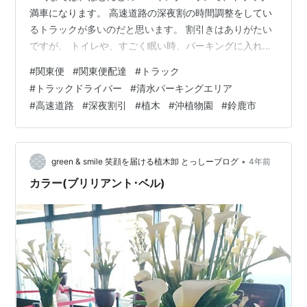
満車になります。 高速道路の深夜割の時間調整をしてい
るトラックが多いのだと思います。 割引きはありがたい
ですが、 トイレや、すごく眠い時、パーキングに入れな
いと困ります。 もうすぐ 割引きの見直しがされるようで
#
関東便
#
関東便配達
#
トラック
すが、みんなが安全に走れるといいですね。 Green &
#
トラックドライバー
#
清水パーキングエリア
Smile さんぽ道 午前9時～午後4時 入場無料 です。ご自
#
高速道路
#
深夜割引
#
植木
#
沖植物園
#
鈴鹿市
由にお入りくださいね！(^^) Green & Smile さんぽ道
Twitterhttps://twitter.com/suzuka_lovely28 株式会社…
•
green & smile 笑顔を届ける植木卸 とっしーブログ
4年前
カラー(ブリリアント･ベル)