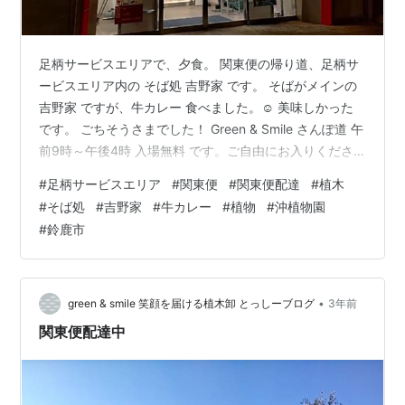
足柄サービスエリアで、夕食。 関東便の帰り道、足柄サ
ービスエリア内の そば処 吉野家 です。 そばがメインの
吉野家 ですが、牛カレー 食べました。☺️ 美味しかった
です。 ごちそうさまでした！ Green & Smile さんぽ道 午
前9時～午後4時 入場無料 です。ご自由にお入りくださ
いね！(^^) Green & Smile さんぽ道
#
足柄サービスエリア
#
関東便
#
関東便配達
#
植木
Twitterhttps://twitter.com/suzuka_lovely28 株式会社 沖
#
そば処
#
吉野家
#
牛カレー
#
植物
#
沖植物園
植物園 ホームページ
#
鈴鹿市
http://www.mecha.ne.jp/~okisyoku/ Green & Smile さん
ぽ道 ホームページhttps://suz…
•
green & smile 笑顔を届ける植木卸 とっしーブログ
3年前
関東便配達中