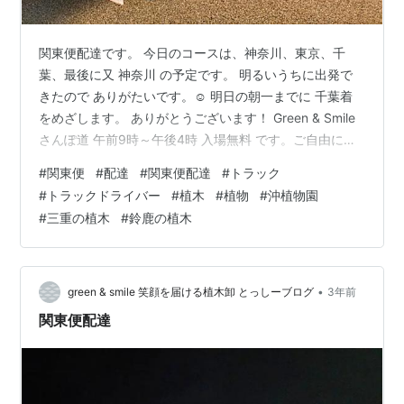
関東便配達です。 今日のコースは、神奈川、東京、千
葉、最後に又 神奈川 の予定です。 明るいうちに出発で
きたので ありがたいです。☺️ 明日の朝一までに 千葉着
をめざします。 ありがとうございます！ Green & Smile
さんぽ道 午前9時～午後4時 入場無料 です。ご自由にお
入りくださいね！(^^) Green & Smile さんぽ道
#
関東便
#
配達
#
関東便配達
#
トラック
Twitterhttps://twitter.com/suzuka_lovely28 株式会社 沖
#
トラックドライバー
#
植木
#
植物
#
沖植物園
植物園 ホームページ
#
三重の植木
#
鈴鹿の植木
http://www.mecha.ne.jp/~okisyoku/ Green & Smile さん
ぽ道 ホームページhttps://…
•
green & smile 笑顔を届ける植木卸 とっしーブログ
3年前
関東便配達