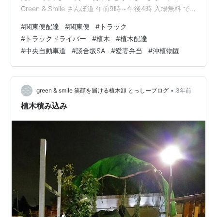
Green & Smile さんぽ道 午前9時～午後4時 入場無料 で
す。ご自由にお入りくださいね！(^^) Green & Smile さん
#
関東便配達
#
関東便
#
トラック
ぽ道 Twitterhttps://twitter.com/suzuka_lovely28 株式会
#
トラックドライバー
#
植木
#
植木配達
社 沖植物園 ホームページ
#
中央自動車道
#
談合坂SA
#
愛妻弁当
#
沖植物園
http://www.mecha.ne.jp/~okisyoku/ Green & Smile さん
ぽ道 ホー…
•
green & smile 笑顔を届ける植木卸 とっしーブログ
3年前
植木積み込み