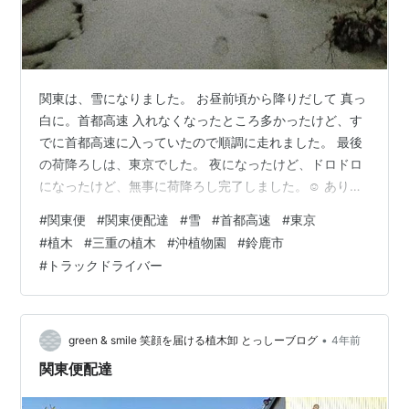
関東は、雪になりました。 お昼前頃から降りだして 真っ
白に。首都高速 入れなくなったところ多かったけど、す
でに首都高速に入っていたので順調に走れました。 最後
の荷降ろしは、東京でした。 夜になったけど、ドロドロ
になったけど、無事に荷降ろし完了しました。☺️ ありが
とうございます！ Green & Smile さんぽ道 午前9時～午
#
関東便
#
関東便配達
#
雪
#
首都高速
#
東京
後4時 入場無料 です。ご自由にお入りくださいね！(^^)
#
植木
#
三重の植木
#
沖植物園
#
鈴鹿市
Green & Smile さんぽ道
#
トラックドライバー
Twitterhttps://twitter.com/suzuka_lovely28 株式会社 沖
植物園 ホームページhttp://www.mecha.ne.jp/~ok…
•
green & smile 笑顔を届ける植木卸 とっしーブログ
4年前
関東便配達