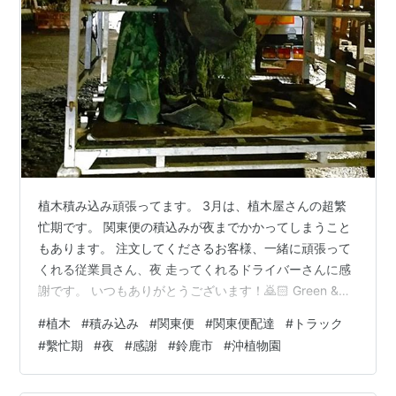
植木積み込み頑張ってます。 3月は、植木屋さんの超繁
忙期です。 関東便の積込みが夜までかかってしまうこと
もあります。 注文してくださるお客様、一緒に頑張って
くれる従業員さん、夜 走ってくれるドライバーさんに感
謝です。 いつもありがとうございます！🙇🏻 Green &
Smile さんぽ道 午前9時～午後4時 入場無料 です。ご自
#
植木
#
積み込み
#
関東便
#
関東便配達
#
トラック
由にお入りくださいね！(^^) Green & Smile さんぽ道
#
繫忙期
#
夜
#
感謝
#
鈴鹿市
#
沖植物園
Twitterhttps://twitter.com/suzuka_lovely28 株式会社 沖
植物園 ホームページ