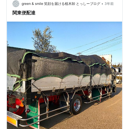
•
green & smile 笑顔を届ける植木卸 とっしーブログ
3年前
関東便配達