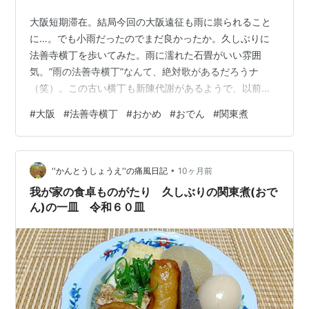
大阪短期滞在。結局今回の大阪遠征も雨に祟られること
に…。でも小雨だったのでまだ良かったか。久しぶりに
法善寺横丁を歩いてみた。雨に濡れた石畳がいい雰囲
気。”雨の法善寺横丁”なんて、絶対歌があるだろうナ
（笑）。この古い横丁も新陳代謝があるようで、以前に
訪れようと思っていた創業明治26年の割烹「正弁丹後
#
大阪
#
法善寺横丁
#
おかめ
#
おでん
#
関東煮
亭」は既に店が変わってしまっていた。暖簾をくぐった
のはおでんの「おかめ」。創業は昭和29年（1954）だそ
う。暖簾をくぐると高齢の女将と男性1人（息子さん？）
•
でやっていらっしゃる。カウンターのみの店で、先客は
''かんとうしょうえ''の痛風日記
10ヶ月前
居なかったがほとんど予約の箸が置かれている。幸い1つ
我が家の食卓ものがたり 久しぶりの関東煮(おで
だけ空いていたので座らせてもらった。 まず…
ん)の一皿 令和６０皿