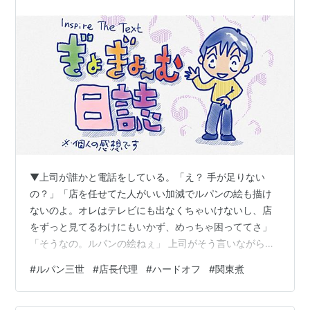
▼上司が誰かと電話をしている。「え？ 手が足りない
の？」「店を任せてた人がいい加減でルパンの絵も描け
ないのよ。オレはテレビにも出なくちゃいけないし、店
をずっと見てるわけにもいかず、めっちゃ困っててさ」
「そうなの。ルパンの絵ねぇ」 上司がそう言いながらぼ
くの方を見てる。応援に行かそうと思ってるのか。ぼく
#
ルパン三世
#
店長代理
#
ハードオフ
#
関東煮
はそういうの嫌なのだけどなぁ。ああ、我流でよければ
ルパンぐらい描けるさ。資料見ていいならちゃんと描い
て見せよう。でも応援に行くのは嫌だなぁ。電話が終わ