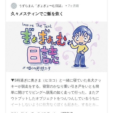
•
り案の定、その店に行けと言われた。場所は東京の渋谷
うずらまん「ぎょぎょ〜む日誌」
7ヶ月前
の近く。 よくはわからないがマニアックな雑貨店らし
久々メスティンでご飯を炊く
い。メインテーマがルパン三世だと。別にルパングッ…
▼5時過ぎに奥さま（ヒヨコ）と一緒に寝ていた名犬クッ
キーが脱走をする。寝室のかなり重い引き戸をいとも簡
単に開けてリビングへ脱兎の如く走って行った。またア
ウトプットしたオブジェクトをつんつんしているうちに
イートしないように仕方なくぼくも起きた。するとカラ
ザが起きてきて駅まで送ってほしいという。まあ、起き