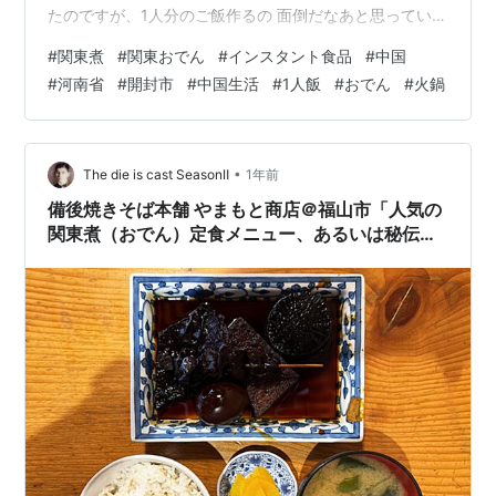
たのですが、1人分のご飯作るの 面倒だなあと思っていま
した。 ふと、棚に目をやると 買い置きしていたこちらを
#
関東煮
#
関東おでん
#
インスタント食品
#
中国
見つけました。 近所のスーパーで見つけたこちらのイン
#
河南省
#
開封市
#
中国生活
#
1人飯
#
おでん
#
火鍋
スタント食品。 関東煮のようなのですが、日本語で『お
でんスナック』と書かれていました。 インスタント食品
で おでん？？ 日本語で書かれているのもちょっとうれし
い。どんなのかとても 気になって ついつい買ってしまっ
•
The die is cast SeasonⅡ
1年前
たものでした(…
備後焼きそば本舗 やまもと商店＠福山市「人気の
関東煮（おでん）定食メニュー、あるいは秘伝の
漆黒出汁に半世紀の記憶が染み渡る、おでん種と
白飯の至福の共演について」