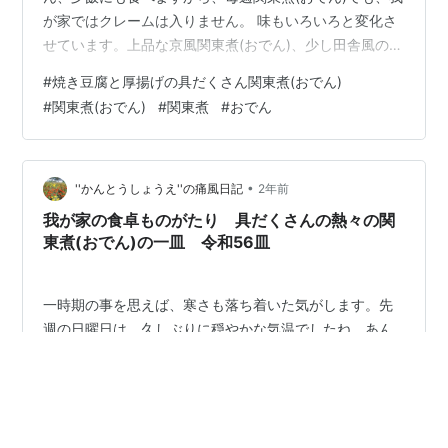
が家ではクレームは入りません。 味もいろいろと変化さ
せています。上品な京風関東煮(おでん)、少し田舎風の関
東煮(おでん)など、味変させても飽きない味に仕上げてい
#
焼き豆腐と厚揚げの具だくさん関東煮(おでん)
ます。それと言うのも、嫁の仕事場前で、無人の野菜販
#
関東煮(おでん)
#
関東煮
#
おでん
売所があって、いい大根が安く売られています。 今回も
大根あったので、関東煮(おでん)にしました。今回は、厚
揚げと焼き豆腐をいっぱい入れて仕上げまししたよ。私
が煮込んだ豆腐が好きなんです。関東煮(おでん)の厚揚げ
•
''かんとうしょうえ''の痛風日記
2年前
も焼き豆腐も美味い…
我が家の食卓ものがたり 具だくさんの熱々の関
東煮(おでん)の一皿 令和56皿