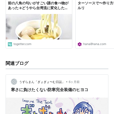
前の八角の匂いがすごい謎の食べ物が
ターソースで〜作り方レ
あった→どうやら台湾流に変化したお
ルリ
でんらしい
togetter.com
hana8hana.com
関連ブログ
•
うずらまん「ぎょぎょ〜む日誌」
6ヶ月前
寒さに負けたくない防寒完全装備のヒヨコ