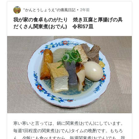
と、スピーカー群です。サブウーファーは、2台配置して
•
います。映画を観る時しか、2台使いません。ゲームをし
''かんとうしょうえ''の痛風日記
2年前
たりする時にも、映画を観る時にも、5.1chサラウンドの
我が家の食卓ものがたり 焼き豆腐と厚揚げの具
世界にも、住します。アクション映画で…
だくさん関東煮(おでん) 令和57皿
寒い寒いと言っては、鍋に関東煮(おでん)にしています。
毎週1回程度の関東煮(おでん)タイムの晩酌です。もちろ
ん、夕飯にも食べますから、毎週関東煮(おでん)でも、我