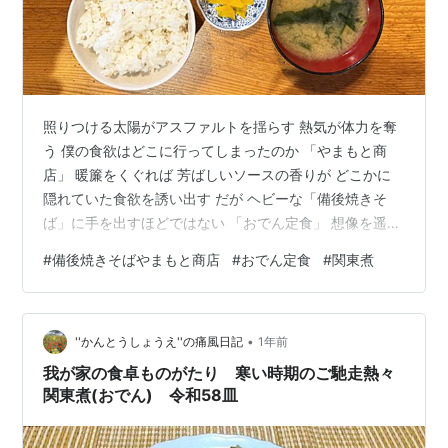
照りつける太陽がアスファルトを揺らす 熱気が体力を奪
う 僕の食欲はどこに行ってしまったのか 「やまもと商
店」 暖簾をくぐれば 芳ばしいソースの香りが どこかに
隠れていた食欲を誘い出す だが ヘビーな「備後焼きそ
ば」に手を出すほどではない 「おでん定食」 想像を遥か
に超えるヴィジュアル つゆが染み込み 真っ黒に染まった
#
備後焼きそばやまもと商店
#
おでん定食
#
関東煮
おでん種 大根・あつあげ・平天・たまご・串 福山で「関
東煮」と呼ばれるスタイルのおでん 見た目通り超濃厚 大
根の芯までじっくり染み込んだ 甘辛い出汁 たまごは黄身
•
まで 真っ黒 やまもと商店名物「串」 関東煮の特徴でも
''かんとうしょうえ''の痛風日記
1年前
ある「牛の肺（フワ）」 甘辛い出汁をたっぷり吸い込み
我が家の食卓ものがたり 寒い時期のご馳走熱々
まるで出汁を…
関東煮(おでん) 令和58皿