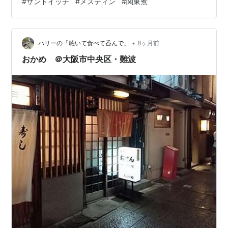
#
サンドイッチ
#
メスティン
#
関東煮
たからいいか。ヒヨコがサンドイッチをカラザに作って
やって駅までの道中で食べさせた。帰りにガソリンを入
れておく。 今日は残りご飯がなかったので、お昼に久し
•
ぶりにメスティンでご飯を炊いた。ウッドデッキでアル
ハリーの「聴いて食べて呑んで」
8ヶ月前
コールストーブで炊こうとしたが風が吹いたのか途中で
おかめ ＠大阪市中央区・難波
消えてしまったので続きを台所のガスコンロで。コ…