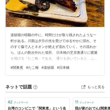
道頓堀の喧騒の中に、時間だけが取り残されたような一
軒がある。川面は夕方の光を受けてゆるやかに揺れ、そ
のすぐ脇で人とネオンが絶えず流れていく。その流れか
ら、ほんの数歩外れた場所。 日本橋の芝居裏通りに暖簾
を掲げる「たこ梅」である。 通りを歩いていると、ふと
空気が変わる。賑やかな看板の列の中に、木の色だけで
#
関東煮
#
たこ梅
#
道頓堀
#
日本橋
勝負している店構えが現れる。瓦屋根、格子戸、そして
深い色の暖簾。赤い提灯が、ほんの少しだけ揺れてい
る。その前まで来ると、開店直前の店先から、関東煮の
ネットで話題
もっと見る
美味しそうな匂いがふわりと鼻をくすぐる。急いでいた
はずなのに、その香りだけで足が止まる。ここから先
は、胃袋だけではなく、時間の感覚まで店に引き込ま
42
11
ブックマーク
ブックマーク
れ…
台湾のコンビニで「関東煮」という名
我が家のおでん(関東