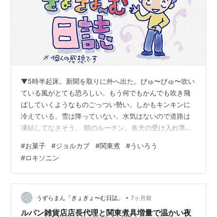
▼5時半起床。新聞を取りに外へ出た。びゅ〜びゅ〜吹い
ている風がとても恐ろしい。もう何でもかんでも吹き飛
ばしていくようなものごっつい勢い。しかもキンキンに
冷えている。雪は降っていない。水気はないので道路は
凍結してなさそう。 朝のルーチン。名犬の受け入れ準備
を整えてクレートから解き放つ。シッコ、エサ、アウト
#
お菓子
#
ジョルカブ
#
関東煮
#
ういろう
プット。ぬいぐるみの取ってこい遊び〝千本ノック〟。
#
ロキソニン
お昼ご飯は関東煮の残りを食べた。いやはや、おいしい
ねぇ。続いても一向に構わない。 昼下がりに、真っ赤な
ジョルカブで奥さま（ヒヨコ）に頼まれたお菓子をケー
キ屋さんに買いに行く。今度ヒヨコがお友だちと会うと
•
うずらまん「ぎょぎょ〜む日誌」
7ヶ月前
きにお土産で持って行く用らしい。指定のお菓…
ルパン雑貨店店長代理と関東煮具増量で温かい夜