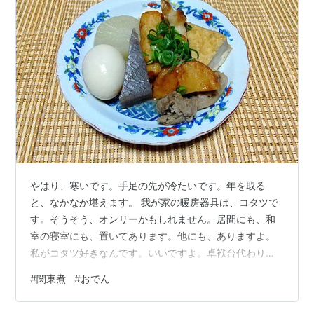
やはり、寒いです。手足の先が冷たいです。年を取る
と、なかなか堪えます。 我が家の暖房器具は、コタツで
す。そうそう、オンリーかもしれません。居間にも、和
室の寝室にも、置いてあります。他にも、ありますよ。
私がコタツ好きなんです。いいですよ。卓袱台代わりの
コタツで、晩酌を吞むのが幸せです。『ちびまる子ちゃ
#
関東煮
#
おでん
ん』のお父さんの感じが昭和感あって、いいですね。 長
コタツの前には、チューナレステレビとオーディオ機器