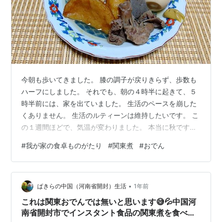
今朝も歩いてきました。 膝の調子が戻りきらず、歩数も
ハーフにしました。 それでも、朝の４時半に起きて、５
時半前には、家を出ていました。 生活のペースを崩した
くありません。 生活のルティーンは維持したいです。 こ
の１週間ほどで、気温が変わりました。 本当に秋です。
すぐに冬に変化するのが分かります。 とてもヒンヤリし
#
我が家の食卓ものがたり
#
関東煮
#
おでん
て、肌寒いですね。 寒いと言えば、関東煮(おでん)を作
りました。 大根が特売になっていたので、関東煮(おで
ん)にしただけです。 久しぶりの感じがします。 ９月の
•
下旬に作ったきりでしたね。 今回は、豆腐３種盛りで
ぱきらの中国（河南省開封）生活
1年前
す。 ネギの下に、揚げ豆腐、木綿豆腐、焼き豆腐を配し
これは関東おでんでは無いと思います😅💦中国河
ています。 定番の大根…
南省開封市でインスタント食品の関東煮を食べま