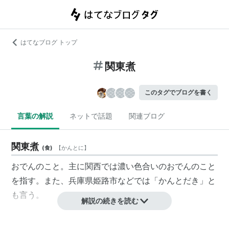
はてなブログ トップ
関東煮
このタグでブログを書く
言葉の解説
ネットで話題
関連ブログ
関東煮
(
食
)
【
かんとに
】
おでんのこと。主に関西では濃い色合いのおでんのこと
を指す。また、兵庫県姫路市などでは「かんとだき」と
も言う。
解説の続きを読む