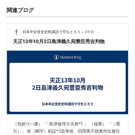
関連ブログ
•
日本中近世史史料講読で可をとろう
6年前
天正13年10月2日島津義久宛豊臣秀吉判物
（包紙ウハ書） 「 島津修理大夫殿*1 」 （端裏） 「（墨
引）」 就（闕字）勅諚*2染筆候、仍関東不残奥州迄被任