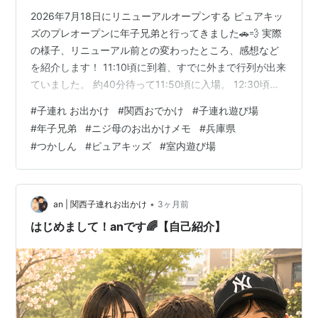
2026年7月18日にリニューアルオープンする ピュアキッ
ズのプレオープンに年子兄弟と行ってきました🚗💨 実際
の様子、リニューアル前との変わったところ、感想など
を紹介します！ 11:10頃に到着、すでに外まで行列が出来
ていました。 約40分待って11:50頃に入場。 12:30頃に
は外の列は落ち着いていましたが、中はずっと混雑して
#
子連れ お出かけ
#
関西おでかけ
#
子連れ遊び場
いました😓 リニューアル後も遊び場の内容は大きく変わ
#
年子兄弟
#
ニジ母のお出かけメモ
#
兵庫県
った印象はありませんでしたが、 全体的にきれいになっ
#
つかしん
#
ピュアキッズ
#
室内遊び場
ていました！ 大きく変更されていた点はこちら ・🍼ミル
クの調乳用のお湯が設置 ・🤸キッズジムが増えた ・🍳ご
っこ遊びスペースが充実 ・🔵ボールプールに新しい仕掛
け …
•
an | 関西子連れお出かけ
3ヶ月前
はじめまして！anです🌈【自己紹介】