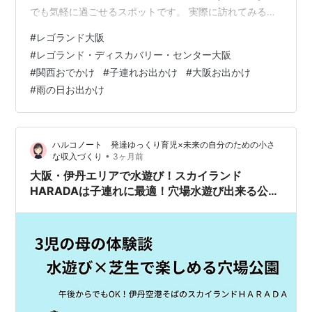
でも気軽に過ごせるスポットです。 実際に訪れてみる
と、子どもたちは夢中になって遊び、「もう一回行きた
#
レゴランド大阪
い！」と言うほど楽しんでいました。今回は、施設の様
#
レゴランド・ディスカバリー・センター大阪
子や実際に感じたことをまとめてみました。
#
関西おでかけ
#
子連れお出かけ
#
大阪お出かけ
www.youtube.com 基本情報 チケットについて 所要時
#
雨の日お出かけ
間・食事について 各アトラクションの紹介 レゴファクト
リー キングダム・クエスト マーリン・アプレンティス
レゴスタジオ4Dシネマ ミニラ…
ハルコノート 発達ゆっくり育児×未来の自分のための小さ
•
な収入づくり
3ヶ月前
大阪・伊丹エリアで水遊び！スカイランド
HARADAは子連れに最適！穴場水遊び出来る公園
♪