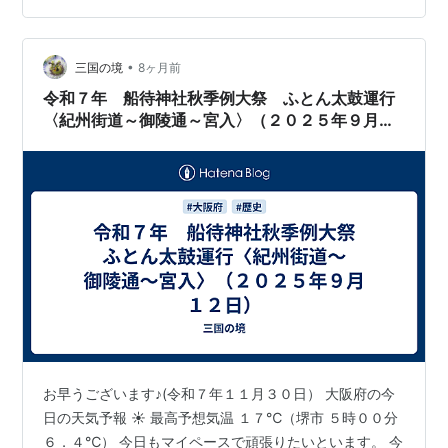
囲で、 ネモフィラを見に行く候補として使いやすい場所
を5つに絞ってまとめてみた。 「どこが一番規模ある
ん？」 「無料で行ける場所ある？」 「電車で行けるん
•
三国の境
8ヶ月前
か？」 みたいな目線で読めるよう…
令和７年 船待神社秋季例大祭 ふとん太鼓運行
〈紀州街道～御陵通～宮入〉（２０２５年９月１
２日）
お早うございます♪(令和７年１１月３０日） 大阪府の今
日の天気予報 ☀ 最高予想気温 １７℃（堺市 ５時００分
６．４℃） 今日もマイペースで頑張りたいといます。 今