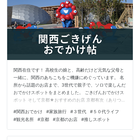
関西在住です！ 高校生の娘と、高齢だけど元気な父母と
一緒に、関西のあちこちをご機嫌にめぐっています。 名
所から話題のお店まで、3世代で親子で、ソロで楽しんだ
おでかけスポットをまとめました。 ごきげんおでかけス
ポット そして京都★おすすめのお店 京都有次（ありつ
ぐ）★包丁屋さん 竹笹堂★木版画屋さん 京都三条竹松★
#
関西おでかけ
#
家族旅行
#
３世代
#
５０代ライフ
竹製品屋さん 一澤信三郎帆布★かばん屋さん よーじやカ
#
観光名所
#
京都
#
京都のお店
#
推しスポット
フェ嵯峨野嵐山店 おわりに ごきげんおでかけスポット
水族館や道の駅、お寺などなど、無軌道にそのときの気
分でいろいろ行っています。 休日に、家族みんなで朝ご