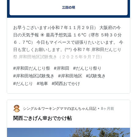
お早うございます♪(令和７年１１月２９日） 大阪府の今
日の天気予報 ☀ 最高予想気温 １６℃（堺市 ５時３０分
６．７℃） 今日もマイペースで頑張りたいといます。 今
日も宜しくお願いします。(^^) 令和７年 岸和田だんじり
祭 岸和田地区試験曳き（２０２５年９月７日）
#
岸和田だんじり祭
#
岸和田
#
だんじり祭り
#
岸和田地区試験曳き
#
岸和田地区
#
試験曳き
#
だんじり
#
地車
#
関西おでかけ
•
シングル＆ワーキングママのぽんちゃん日記
8ヶ月前
関西ごきげん🌸おでかけ帖