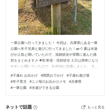
一庫公園へ行ってきました！ 今回は、兵庫県にある一庫
公園へ年子兄弟と遊びに行ってきました！🚗💨 夏は水遊
びが人気と聞いていたので、混雑状況や実際に遊んだ感
想をまとめます🎶 🔶駐車場・混雑状況 土日は満車になり
やすいと聞いていたので、8:40頃に到着しました。 すで
に10台ほど並んでいて、「早く来てよかった…！」とい
#
子連れ お出かけ
#
関西おでかけ
#
子連れ遊び場
う印象。 8:55頃から列が動き始め、丘の駐車場へ。 この
#
年子育児
#
ニジ母のお出かけメモ
#
兵庫県
日は駐車料金500円でした。 (普段は無料、土日や連休な
#
一庫公園
#
水遊びできる公園
どは有料な日もある) 丘の駐車場は「森の遊び場」と「丘
の流れ（水遊び）」に近いです‼️ 9:10頃には駐車場もか
なり埋まってきていたので、夏休みなどは早めの到着が
ネットで話題
もっと見る
おすすめ…