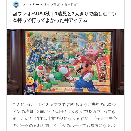
はんを食べているときに 『今日は天気が良さそう☀️どっ
•
ファミリートリップラボ
9ヶ月前
か行こうか』 となるこ…
🎢ワンオペUSJ秋｜3歳児と2人きりで楽しむコツ
＆持って行ってよかった神アイテム
こんにちは、タビミキママです🌸 ちょうど去年のハロウ
ィンの時期、3歳だった息子と2人きりでUSJに行ってき
ました🎢もう1年以上前の話になりますが、「子ども中心
のパークのまわり方」や「今のパークでも参考になるポ