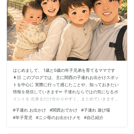
はじめまして、 1歳と0歳の年子兄弟を育てるママです
👩🏻 このブログでは、主に関西の子連れお出かけスポッ
トを中心に 実際に行って感じたことや、知っておきたい
情報を発信していきます✏ 子連れならではの気になるポ
イントを 出来るだけ分かりやすく、まとめていきます。
これからお出かけを考えている方の参考になれば嬉しい
#
子連れ お出かけ
#
関西おでかけ
#
子連れ 遊び場
です、 どうぞよろしくお願いします！🩶
#
年子育児
#
ニジ母のお出かけメモ
#
自己紹介