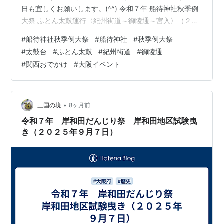
日も宜しくお願いします。(^^) 令和７年 船待神社秋季例
大祭 ふとん太鼓運行〈紀州街道～御陵通～宮入〉（２０
２５年９月１２日）
#
船待神社秋季例大祭
#
船待神社
#
秋季例大祭
#
太鼓台
#
ふとん太鼓
#
紀州街道
#
御陵通
#
関西おでかけ
#
大阪イベント
•
三国の境
8ヶ月前
令和７年 岸和田だんじり祭 岸和田地区試験曳
き（２０２５年９月７日）