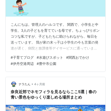
こんにちは。管理人のハルコです。 関西で、小学生と中
学生、3人の子どもを育てている母です。ちょっぴりポン
コツな私ですが、子どもたちに助けられながら、毎日を
送っています。 我が家の末っ子は小学生の今も言葉の発
達が遅く、病院と放課後等デイサービスに通っていま
す。療育を始めた2歳半の末っ子の体験を通して、同じ悩
#
子育てブログ
#
水遊びスポット
#
関西おでかけ
みを抱える方に寄り添いたいと思います。子どものペー
#
伊丹空港周辺
#
豊中市公園
スを尊重しながら歩む日々の記録です。 ※当時の日記を
もとに紹介しています。 こんな人が書いています。
www.harukonote.jp 【伊丹空港すぐ】水遊びもテントも
OK！ 「スカイランドHARADA」で夏の午後を満喫♪ 水遊
•
ナラたん
4ヶ月前
びにぴったりな…
奈良近郊でネモフィラを見るならここ5選｜春の
青い景色をゆっくり楽しめる場所まとめ