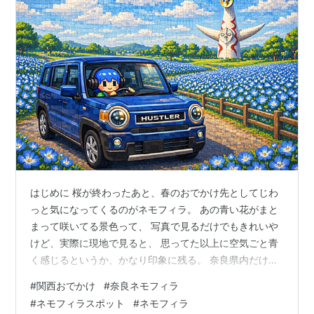
はじめに 桜が終わったあと、春のおでかけ先としてじわ
っと気になってくるのがネモフィラ。 あの青い花がまと
まって咲いてる景色って、 写真で見るだけでもきれいや
けど、実際に現地で見ると、 思ってた以上に空気ごと青
く感じるというか、かなり印象に残る。 奈良県内だけで
「一面のネモフィラ」を探すと選択肢はそこまで多くな
#
関西おでかけ
#
奈良ネモフィラ
いけど、 奈良近郊まで広げると、日帰りでちゃんと楽し
#
ネモフィラスポット
#
ネモフィラ
める場所は意外とある。 今回は、奈良から動きやすい範