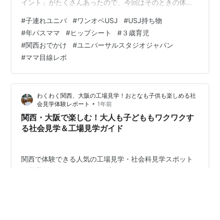
イント」がたくさんあったので、今回はそのときの体験
をまとめてシェアします✨ これから「子どもと2人でUSJ
#
子連れユニバ
#
ワンオペUSJ
#
USJ持ち物
に行ってみようかな」と思っている方の参考になれば嬉
#
年パスママ
#
ヒップシート
#
３歳育児
しいです。 🎟インパした理由 カレンダーでは祝日にあた
#
関西おでかけ
#
ユニバーサルスタジオジャパン
る日、特に予定もなく、夫はお仕事。「じゃあ私だけが
#
ママ目線レポ
年パスを持ってるUSJ行っちゃう？」ということで、思
い切って決行。 しかも3歳って、まだパスポート代が無
料！行くなら今しかないでしょ…
わくわく関西、大阪の工場見学！おとなも子供も楽しめる社
•
会見学体験レポート
1年前
関西・大阪で楽しむ！大人も子どももワクワクす
る社会見学＆工場見学ガイド