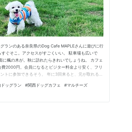
ンのある奈良県のDog Cafe MAPLEさんに遊びに行
らすぐそこ。アクセスがすごくいい。 駐車場も広いで
正面に楓の木が。秋に訪れたらきれいでしょうね。 カフェ
会費2000円。会員になるとビジター料金より安く、フリ
ントに参加できるそう。 年に3回来ると、元が取れるそ
今回はビジター料金で遊ぶことに。 プールもありミス
内ドッグラン
#
関西ドッグカフェ
#
マルチーズ
ど、ルイくんは水を怖がるので室内ドッグランへ。 こ
こと…