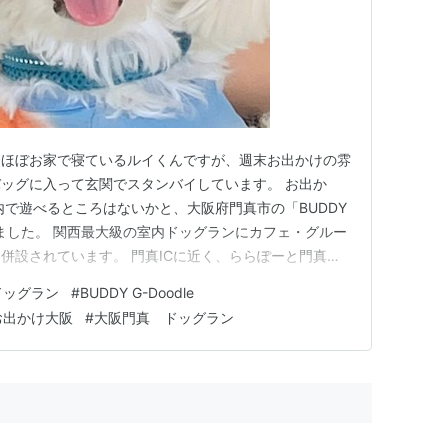
、ほぼお家で寝ているルイくんですが、週末お出かけの雰
ッグに入って玄関でスタンバイしています。 お出か
内で遊べるところはないかと、大阪府門真市の「BUDDY
行きました。 関西最大級の室内ドッグランにカフェ・グルー
併設されています。 門真ICに近く、ららぽーと門真や
商業施設が、オープンして便利になったエリアですが、
ドッグラン
#
BUDDY G-Doodle
スロープを上った２階にお店はあります。建物の前に駐
お出かけ大阪
#
大阪門真 ドッグラン
ので、向かい…