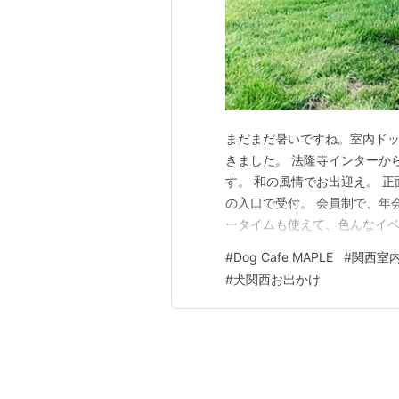
まだまだ暑いですね。室内ドッグラ
きました。 法隆寺インターか
す。 和の風情でお出迎え。 
の入口で受付。 会員制で、年
ータイムも使えて、色んなイベ
うだけれど、ちょっと遠いので
#
Dog Cafe MAPLE
#
関西室
トが出てて気持ちよさそうだけ
#
犬関西お出かけ
ちらは、マナーパンツ着用との