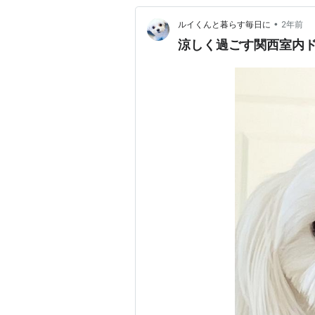
•
ルイくんと暮らす毎日に
2年前
涼しく過ごす関西室内