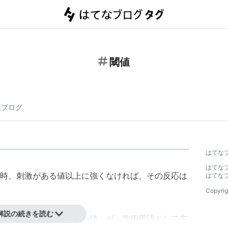
閾値
連ブログ
はてな
はてな
時、刺激がある値以上に強くなければ、その反応は
はてな
Copyrig
解説の続きを読む
理学や工学では「しきい値」が、学術用語として主