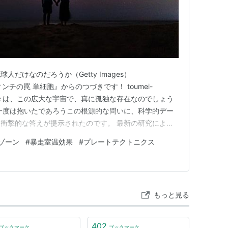
だけなのだろうか（Getty Images）
ダ・ヴィンチの罠 単細胞』からのつづきです！ toumei-
.com 「我々は、この広大な宇宙で、真に孤独な存在なのでしょう
一度は抱いたであろうこの根源的な問いに、科学的デー
衝撃的な答えが提示されたのです。 最新の研究によれ
）が生存可能な惑星は極めて稀であり、もし存在するとし
ゾーン
#
暴走室温効果
#
プレートテクトニクス
3,000光年の彼方、天の川銀河の向こう側という絶望的
もっと見る
402
ブックマーク
ブックマーク