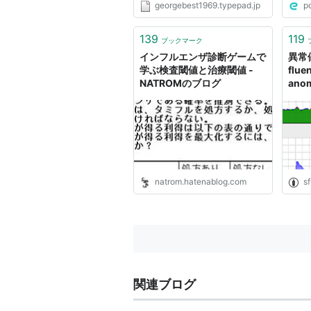
georgebest1969.typepad.jp
p
139
119
ブックマーク
インフルエンザ診断ゲームで
異常
学ぶ検査閾値と治療閾値 -
flue
NATROMのブログ
ano
たの
い -
natrom.hatenablog.com
s
関連ブログ