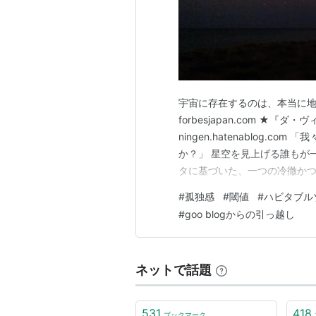
宇宙に存在するのは、本当に地球人
forbesjapan.com ★『
ningen.hatenablog
か？」 星空を見上げる誰もが
タに基づいた、一つの冷徹かつ
ば、地球外知的生命体（ETI
#
孤独感
#
閾値
#
ハビタブル
ても、最も近い技術文明でも3
#
goo blogからの引っ越し
な遠距離にい…
ネットで話題
531
418
ブックマーク