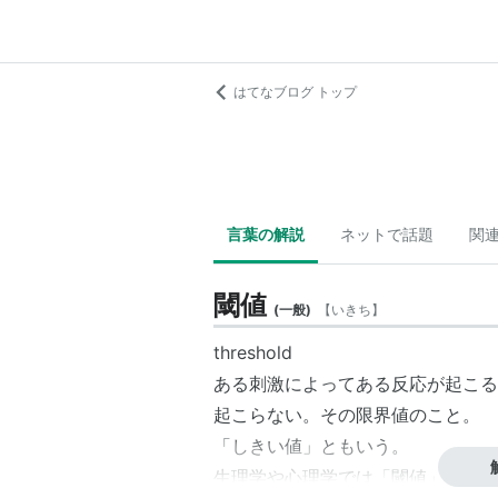
はてなブログ トップ
言葉の解説
ネットで話題
関
閾値
(
一般
)
【
いきち
】
threshold
ある刺激によってある反応が起こる
起こらない。その限界値のこと。
「しきい値」ともいう。
生理学や心理学では「閾値」が、物