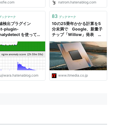
osfie.com
natrom.hatenablog.com
83
ブックマーク
ブックマーク
値検出プラグイン
10の25乗年かかる計算を5
nt-plugin-
分未満で Google、新量子
malydetect を使ってみ
チップ「Willow」発表 量
でそろそろ閾値を決めた
子エラー訂正で「閾値以下」
 酒日記 はてな支店
達成
fujiwara.hatenablog.com
www.itmedia.co.jp