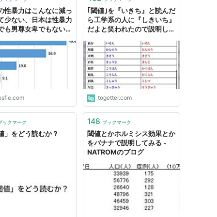
の性暴力はこんなに減っ
｢閾値｣を『いきち』と読んだ
て少ない、日本は性暴力
ら工学系の人に『しきいち』
でも男尊女卑でもない。
だよと笑われたので説明した
ミの言っていることはで
が聞き入れてもらえなかった
めでそれが女子大生の閾
話、分野によって読み方が異
さげている可能性がある
なる単語は多い
ジ目) - Togetter
osfie.com
togetter.com
148
ブックマーク
ブックマーク
値」をどう読むか？
閾値とかホルミシス効果とか
をバナナで説明してみる -
NATROMのブログ