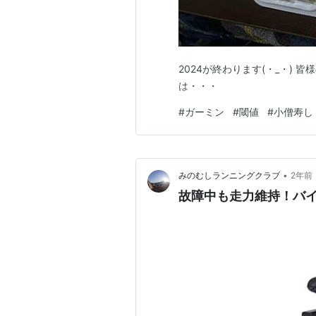
2024が終わります(・_・)
は・・・
#
ガーミン
#
閾値
#
小僧寿し
•
みのむしランニングクラブ
2年前
故障中も走力維持！バ