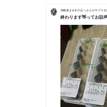
加齢臭まみれのおっさんがサブ４を
終わります👋ってお話