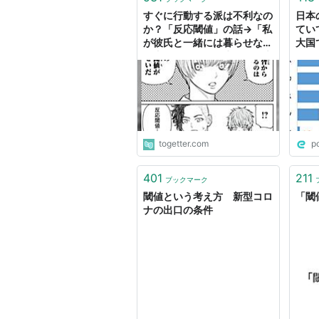
すぐに行動する派は不利なの
日本
か？「反応閾値」の話→「私
てい
が彼氏と一緒には暮らせない
大国
理由これ」「結婚生活でも大
フェ
事」
たら
値を
(3ペー
togetter.com
p
401
211
ブックマーク
閾値という考え方 新型コロ
「閾
ナの出口の条件