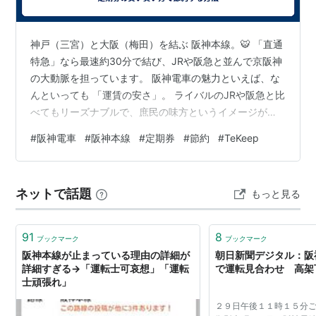
本線の延長である。
駅
神戸（三宮）と大阪（梅田）を結ぶ 阪神本線。🐯 「直通
特急」なら最速約30分で結び、JRや阪急と並んで京阪神
駅
駅名
読み
接続路線
の大動脈を担っています。 阪神電車の魅力といえば、な
番
“えき”は略
んといっても 「運賃の安さ」。 ライバルのJRや阪急と比
号
べてもリーズナブルで、庶民の味方というイメージが強
いですよね。 「安いから、とりあえず定期券を買ってお
1
梅田駅
うめだ
JR
大阪環状線
、
JR京都線
、
JR神
#
阪神電車
#
阪神本線
#
定期券
#
節約
#
TeKeep
戸線
、
JR宝塚線
(以上、
大阪駅
)、
けば間違いない」 そう思っているあなた、実はその定期
阪急神戸線
、
阪急宝塚線
、
阪急
券、あなたの出勤日数によっては損をしている 可能性が
京都線
、
あることをご存知でしょうか？ 今回は、阪神本線ユーザ
大阪市営地下鉄
御堂筋線
、
谷町
ネットで話題
もっと見る
ーが知っておくべき定期券の損益分岐点と、賢い交通費
線
(
東梅田駅
)、
四つ橋線
(
西梅田
駅
)
の節約術について解説します！ 🐯 阪神の定期券、元を取
るには「月17日」必要…
2
福島駅
ふくしま
-
91
8
ブックマーク
ブックマーク
阪神本線が止まっている理由の詳細が
朝日新聞デジタル：阪
3
野田駅
のだ
大阪市営地下鉄
千日前線
(
野田阪
詳細すぎる→「運転士可哀想」「運転
で運転見合わせ 高架下
神駅
)、
JR東西線
(
海老江駅
)
士頑張れ」
4
淀川駅
よどがわ
-
２９日午後１１時１５分