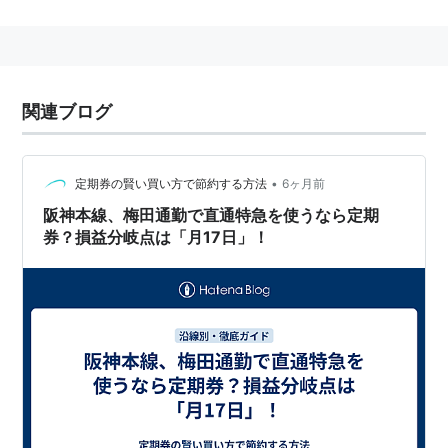
概要
標準軌
直流1500V電化
関連ブログ
大物駅
−
尼崎駅
を除き複線。
大物駅
−
尼崎駅
は
阪神な
んば線
との複々線
*1
。この区間で本線の下り線が
阪神
•
定期券の賢い買い方で節約する方法
6ヶ月前
なんば線
をオーバークロスする。
阪神本線、梅田通勤で直通特急を使うなら定期
駅数：
梅田駅
−
元町駅
33 、
梅田駅
−
西代駅
39
券？損益分岐点は「月17日」！
山陽電鉄本線
と相互直通運転している。
快速急行は
阪神なんば線
を経由し
近鉄奈良線
と相互
直通運転している。
千鳥停車を行う。
2010年10月から、
神戸高速鉄道東西線
のうち
元町
駅
〜
西代駅
間の運行が阪神電鉄に委託された。阪神
は同区間を第二種鉄道事業者として運行している。
この区間は「阪神神戸高速線」だが、実質上は阪神