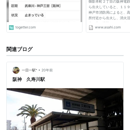
御影本町２丁目の阪神電
5
姫島駅
ひめじま
-
ら出火していると、１１
神戸市消防局によると、
6
千船駅
ちふね
-
所付近から出火し、消火
内の客は避難し、けが人
7
杭瀬駅
くいせ
-
togetter.com
www.asahi.com
いという。 阪神電鉄に
阪神本線の上下線...
8
大物駅
だいもつ
-
9
尼崎駅
あまがさき
阪神なんば線
関連ブログ
10
出屋敷駅
でやしき
-
11
尼崎センタ
あまがさきセ
-
•
一日一駅⁺
20年前
ープール前
ンタープール
駅
まえ
阪神 久寿川駅
12
武庫川駅
むこがわ
武庫川線
13
鳴尾駅
なるお
-
14
甲子園駅
こうしえん
-
15
久寿川駅
くすがわ
-
16
今津駅
いまづ
阪急
今津南線