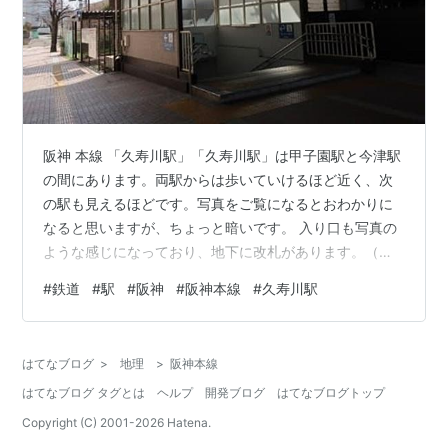
17
西宮駅
にしのみや
-
18
香櫨園駅
こうろえん
-
19
打出駅
うちで
-
20
芦屋駅
あしや
-
阪神 本線 「久寿川駅」「久寿川駅」は甲子園駅と今津駅
21
深江駅
ふかえ
-
の間にあります。両駅からは歩いていけるほど近く、次
の駅も見えるほどです。写真をご覧になるとおわかりに
22
青木駅
おおぎ
-
なると思いますが、ちょっと暗いです。 入り口も写真の
23
魚崎駅
うおざき
六甲ライナー
ような感じになっており、地下に改札があります。（線
路を挟んで両サイドに写真のような入り口があります）
24
住吉駅
すみよし
-
#
鉄道
#
駅
#
阪神
#
阪神本線
#
久寿川駅
※２０２２年２月 更新 （駅名標） （ホーム） （ホーム）
25
御影駅
みかげ
-
（ホーム） （改札） ホーム構造← 今津 甲子園
→（ekiShスタンプ） 接 続 ： なし駅構造 ： 地上駅（地
26
石屋川駅
いしやがわ
-
はてなブログ
>
地理
>
阪神本線
下改札）（２面２線）営業形態： 有人（直営）所在地 ：
はてなブログ タグとは
ヘルプ
開発ブログ
はてなブログトップ
27
新在家駅
しんざいけ
-
兵庫県西宮市 訪 問 ： ？？？（写真は２００６年９月）
ラン…
Copyright (C) 2001-
2026
Hatena.
28
大石駅
おおいし
-