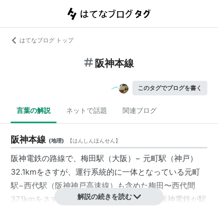
はてなブログ トップ
阪神本線
このタグでブログを書く
言葉の解説
ネットで話題
関連ブログ
阪神本線
(
地理
)
【
はんしんほんせん
】
阪神電鉄の路線で、
梅田駅
（大阪）−
元町駅
（神戸）
32.1kmをさすが、運行系統的に一体となっている
元町
駅
−
西代駅
（阪神神戸高速線）も含めた梅田〜西代間
解説の続きを読む
37.1kmをさすこともある。高速長田までは阪神電鉄が駅
業務などを行っている。