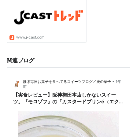
www.j-cast.com
関連ブログ
•
ほぼ毎日お菓子を食べてるスイーツブログ／鹿の菓子
1年
前
【実食レビュー】阪神梅田本店しかないスイー
ツ。『モロゾフ』の「カスタードプリンé（エク
ラ）」。日持ちやサイズ、カロリーなども紹介