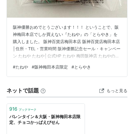
阪神優勝おめでとうございます！！！ ということで、阪
神梅田本店でしか買えない『たねや』の「とらやき」を
購入しました。 阪神百貨店梅田本店 阪神百貨店梅田本店
│住所・TEL・営業時間 阪神優勝記念セール・キャンペー
ン たねや たねや│公式HP たねや 梅田阪神店 たねやのと
らやき たねやのとらやき│公式商品紹介 たねやのとらや
#
たねや
#
阪神梅田本店限定
#
とらやき
き│店頭の様子 たねやのとらやき│パッケージ・サイズ・
価格・賞味期限 たねやのとらやき│お菓子のサイズ・カ
ロリー・重さ たねやのとらやき│カットしてみます たね
ネットで話題
もっと見る
やのとらやき│いただきます！ 『たねや』は楽天市場に
も出店されています 阪神百貨店梅田本店 阪神百貨店梅田
本店│住…
916
ブックマーク
バレンタイン＆大阪・阪神梅田本店限
定、チョコかっぱえびせん