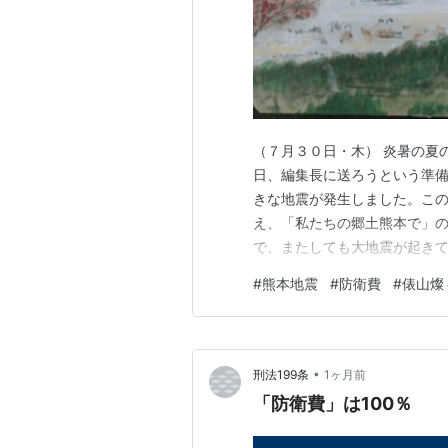
（７月３０日・木） 炎暑の夏の
日、編集長に送ろうという準
きな地震が発生しました。こ
え、「私たちの郷土熊本で」の
で、またしても大地震が起き
やみ申し上げます。被災され
#
熊本地震
#
防衛費
#
俵山燦
10年前の地震でも感じたこと
まいました。私の住む町では建
•
刑法199条
1ヶ月前
「防衛費」は100％