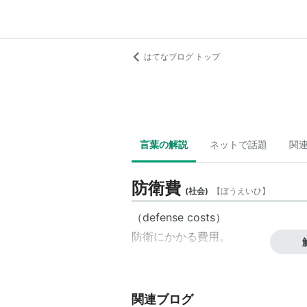
はてなブログ トップ
言葉の解説
ネットで話題
関
防衛費
(
社会
)
【
ぼうえいひ
】
（defense costs）
防衛にかかる費用。
関連ブログ