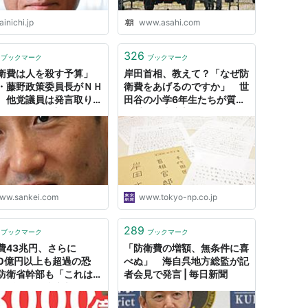
inichi.jp
www.asahi.com
326
ブックマーク
ブックマーク
衛費は人を殺す予算」
岸田首相、教えて？「なぜ防
・藤野政策委員長がＮＨ
衛費をあげるのですか」 世
 他党議員は発言取り消
田谷の小学6年生たちが質問
勧めたが… - 産経ニュー
の手紙：東京新聞デジタル
ww.sankei.com
www.tokyo-np.co.jp
289
ブックマーク
ブックマーク
費43兆円、さらに
「防衛費の増額、無条件に喜
00億円以上も超過の恐
べぬ」 海自呉地方総監が記
防衛省幹部も「これはか
者会見で発言 | 毎日新聞
まずい」：東京新聞デジ