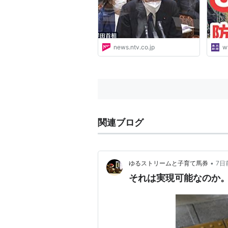
news.ntv.co.jp
w
関連ブログ
•
ゆるストリームと子育て馬券
7日
それは実現可能なのか