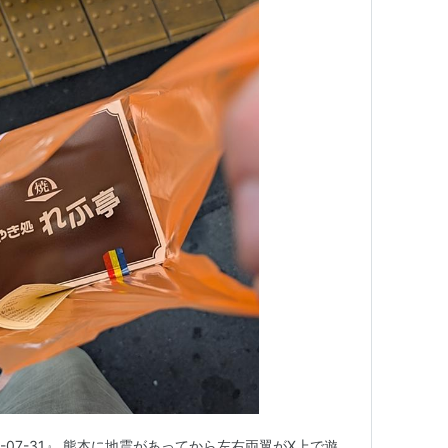
26-07-31』 熊本に地震があってから左右両翼がX上で遊