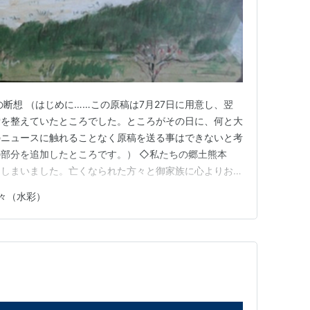
断想 （はじめに……この原稿は7月27日に用意し、翌
備を整えていたところでした。ところがその日に、何と大
のニュースに触れることなく原稿を送る事はできないと考
部分を追加したところです。） ◇私たちの郷土熊本
てしまいました。亡くなられた方々と御家族に心よりお悔
た皆様にも深くお見舞い申し上げます。私個人としては、
々（水彩）
のないような激しい揺れを経験し、気持ちが動顚してし
物の半壊はおろか全壊も多…