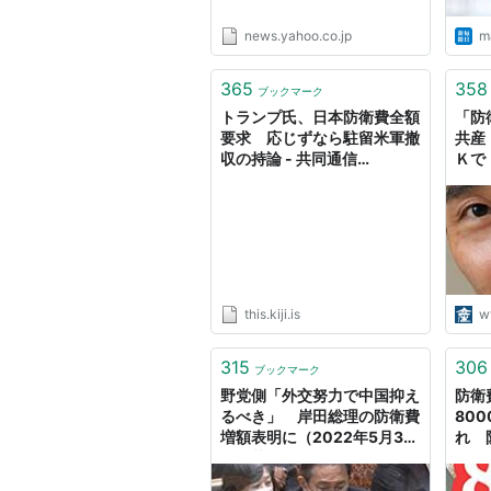
news.yahoo.co.jp
ma
365
358
ブックマーク
トランプ氏、日本防衛費全額
「防
要求 応じずなら駐留米軍撤
共産
収の持論 - 共同通信
Ｋで
47NEWS
しを
ス
this.kiji.is
w
315
306
ブックマーク
野党側「外交努力で中国抑え
防衛
るべき」 岸田総理の防衛費
80
増額表明に（2022年5月30
れ 
日掲載）｜日テレNEWS
なり
NNN
タル