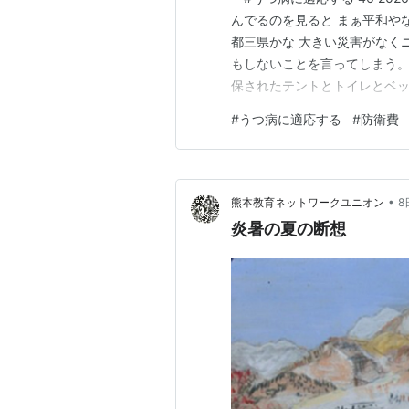
んでるのを見ると まぁ平和や
都三県かな 大きい災害がなく
もしないことを言ってしまう。
保されたテントとトイレとベッ
みで都心部では不可能だし 箱
#
うつ病に適応する
#
防衛費
がそんなことを主張しているの
めの設備改良などはどうするの
•
熊本教育ネットワークユニオン
8
炎暑の夏の断想