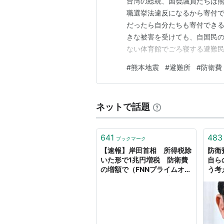
台湾の総統、国会議員たちは
職選挙法違反になるから寄付で
だったら自分たちも寄付でき
きな被害を受けても、自国民の
ない体育館でごろ寝する避難民
に体育館などで避難...台湾
#
熊本地震
#
避難所
#
防衛費
湾政府の対応は素晴らしかっ
るなら、国民の生命と財産を守
ネットで話題
641
483
ブックマーク
【速報】岸田首相 所得税除
防衛
いた形で1兆円増税 防衛費
自ら
の増額で（FNNプライムオン
う考え
ライン（フジテレビ系）） -
Yahoo!ニュース