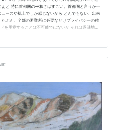
なぁと 特に首都圏の平和さはすごい。首都圏と言うか一
ニュースや机上でしか感じないから とんでもない、出来
 たぶん、全部の避難所に必要なだけプライバシーの確
ドを用意することは不可能ではないが それは過疎地の
物作るのに反対している市民団体とかいいがちな人たち
も気になる。 既存設備に導入してもいいけど、そのた
か 設備…
日前