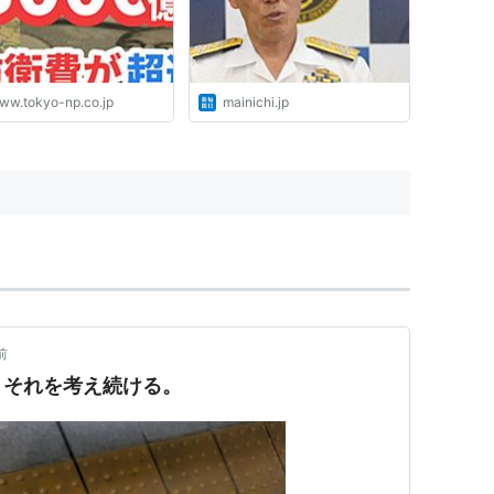
ww.tokyo-np.co.jp
mainichi.jp
前
。それを考え続ける。