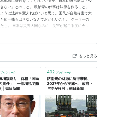
熊本地震に寄付をしてくれているが、日本の政治家は「公
きない」とのこと。 政治家の仕事は法律を作ること。
るように法律を変えればいいと思う。国民が自然災害で大
ため一銭も出さないなんておかしいこと。 クーラーの
たち。 日本は災害大国なのに、災害が起こる度に今だ
地震の時は半日で個室テントや仮設トイレが設置された。台
たよね。日本は何も学んでないよね。海外にばら撒く金あ
る為に使えよって。 p…
もっと見る
402
ブックマーク
ブックマーク
費増額巡り 首相「国民
防衛費の財源に所得増税、
の責任」 一部増税で賄
2027年から実施へ 政府・
 | 毎日新聞
与党が検討：朝日新聞