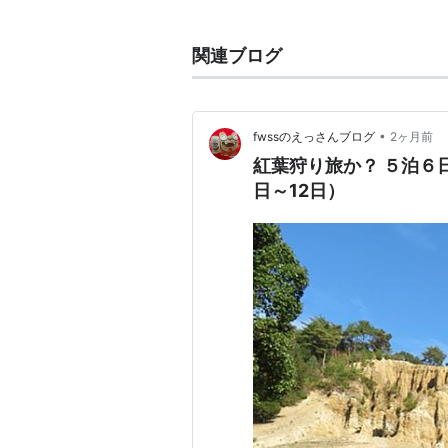
徳島県
にあった町・
地方公共団体
。
関連ブログ
2005年4月1日、新設合併により「
•
fwssのえっさんブログ
2ヶ月前
紅葉狩り旅か？ ５泊６日
日～12日）