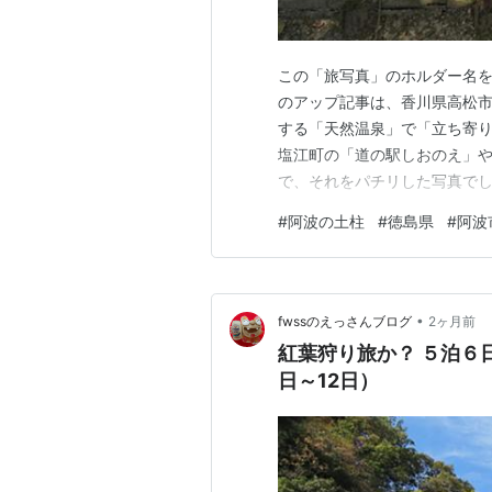
この「旅写真」のホルダー名を
のアップ記事は、香川県高松
する「天然温泉」で「立ち寄り
塩江町の「道の駅しおのえ」
で、それをパチリした写真で
へ到着し、歩き始めたところで
#
阿波の土柱
#
徳島県
#
阿波
がら、パチリした写真です。「
スペンスドラマ」で、良く見る
•
fwssのえっさんブログ
2ヶ月前
紅葉狩り旅か？ ５泊６日
日～12日）