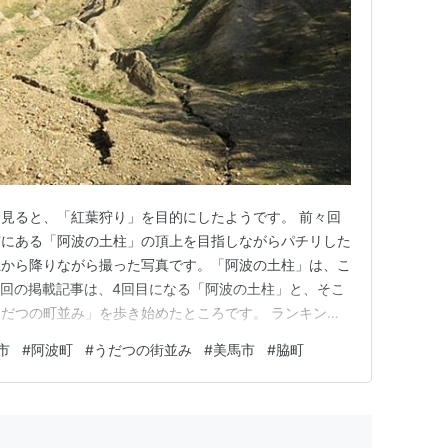
見ると、「紅葉狩り」を目的にしたようです。 前々回
市にある「阿波の土柱」の頂上を目指しながらパチリした
上から降りながら撮った写真です。「阿波の土柱」は、こ
今回の掲載記事は、4回目になる「阿波の土柱」と、そこ
だつの町並み」を歩き始めたところです。 ランキング
写真・カメラ
市
#
阿波町
#
うだつの街並み
#
美馬市
#
脇町