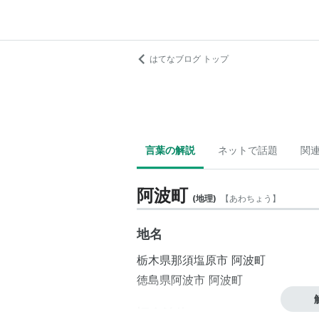
はてなブログ トップ
言葉の解説
ネットで話題
関
阿波町
(
地理
)
【
あわちょう
】
地名
栃木県
那須塩原市
阿波町
徳島県
阿波市
阿波町
旧自治体