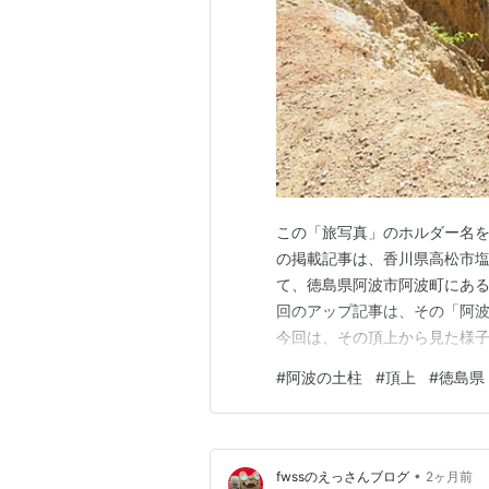
この「旅写真」のホルダー名を
の掲載記事は、香川県高松市
て、徳島県阿波市阿波町にある
回のアップ記事は、その「阿
今回は、その頂上から見た様
柱」は、これで3回目の掲載に
#
阿波の土柱
#
頂上
#
徳島県
真・カメラ
•
fwssのえっさんブログ
2ヶ月前