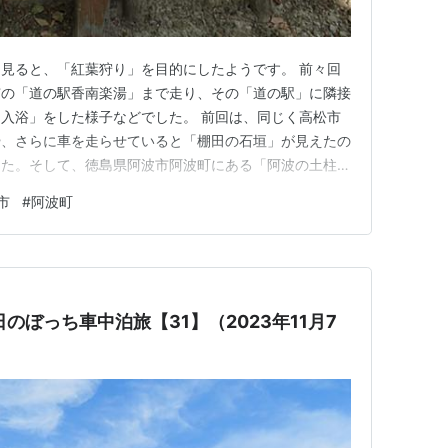
見ると、「紅葉狩り」を目的にしたようです。 前々回
市の「道の駅香南楽湯」まで走り、その「道の駅」に隣接
入浴」をした様子などでした。 前回は、同じく高松市
や、さらに車を走らせていると「棚田の石垣」が見えたの
した。そして、徳島県阿波市阿波町にある「阿波の土柱」
した。 今回は、その「阿波の土柱」の頂上を目指しな
市
#
阿波町
阿波の土柱」の記事アップは、2回目になります。「サ
ような景色です。 ランキン…
のぼっち車中泊旅【31】（2023年11月7