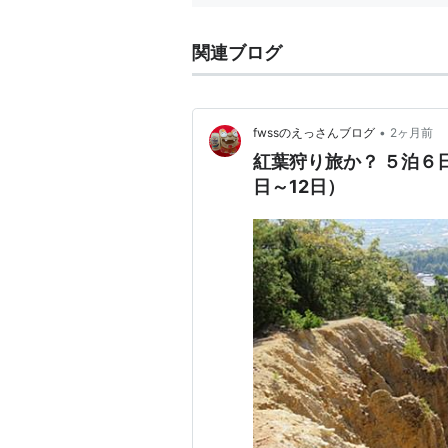
関連ブログ
•
fwssのえっさんブログ
2ヶ月前
紅葉狩り旅か？ ５泊６日
日～12日）