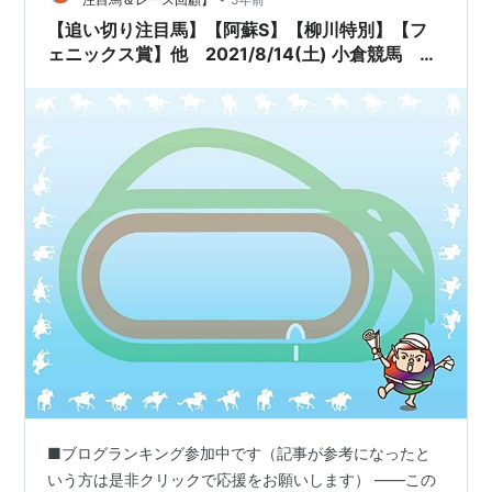
ス】 ここは難解なメンバー構成か。本…
【追い切り注目馬】【阿蘇S】【柳川特別】【フ
ェニックス賞】他 2021/8/14(土) 小倉競馬 不
気味な第三の矢
■ブログランキング参加中です（記事が参考になったと
いう方は是非クリックで応援をお願いします） ――この