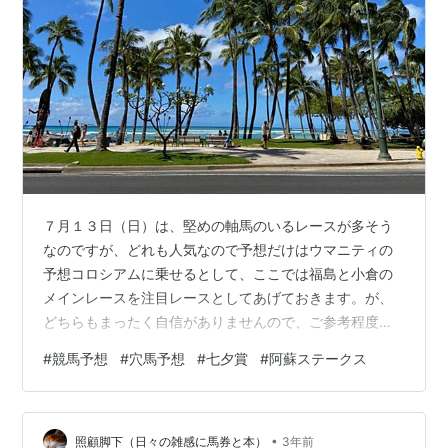
７月１３日（日）は、堅めの軸馬のいるレースが多そう
なのですが、どれも人気なので予想だけはウマニティの
予想コロシアムに乗せるとして、ここでは福島と小倉の
メインレースを注目レースとしてあげておきます。が、
どちらもまったく自信がありませんので、ご参考程度
に。<(_ _)> 今日はほぼ「見」です。 【勝負レース】
#
競馬予想
#
穴馬予想
#
七夕賞
#
阿蘇ステークス
（本日の勝負レースはありません） 【注目レース】 ◆小
倉１１Ｒ（阿蘇ステークス） 【注目】６ロコポルティ ７
歳馬ですが、休養明けで元気がありそう。酒井騎手との
•
初コンビに期待したいと思います。頭数を絞った３連単
照顧脚下（日々の雑感に馬券と本）
3年前