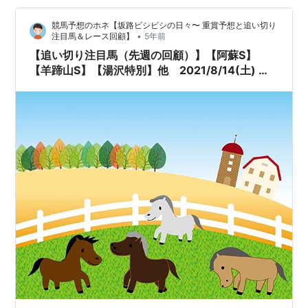
で、一応馬連は記載しますが、勝負は枠連で。また 2頭
競馬予想のホネ【坂路ビシビシの日々〜 重賞予想と追い切り
気になる馬が居るんだが、一頭はもう少し外なら・・
•
注目馬＆レース回顧】
5年前
と…
【追い切り注目馬（先週の回顧）】【阿蘇S】
【羊蹄山S】【湯沢特別】他 2021/8/14(土) 新
潟・小倉・札幌競馬 ハイレベル突破