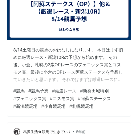
8/14土曜日の競馬のおはなしになります。 本日はまず初
めに厳選レース・新潟10Rの予想から始めます。 その
後、小倉、札幌の2歳OPレースのフェニックス賞とコス
モス賞、最後に小倉のOPレース阿蘇ステークスを予想し
ていきたいと思います。 それではまずは厳選レースにな
ります。 新潟10R新発田城特別（2勝クラス）芝1400ｍ
#
競馬
#
競馬予想
#
厳選レース
#
新発田城特別
本日の厳選1頭 ◎7番テンハッピーローズ（牝3） 前走初
#
フェニックス賞
#
コスモス賞
#
阿蘇ステークス
めての1400ｍ戦でしたが、余裕の勝ちっぷりに見えまし
#
新潟競馬場
#
小倉競馬場
#
札幌競馬場
た。 時計自体も3勝クラスに匹敵するタイムでしたし、
ここは通過点と評価します。 心配は馬場状態だけです
が、力差で押し切ってくれると信じます。 〇ドゥラモン
ド ▲サルビ…
•
馬券生活☆競馬で生きていく
5年前