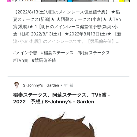
【2022/8/13(土)明日のメインレース偏差値予想】 ★稲
妻ステークス(新潟)★ ★阿蘇ステークス(小倉)★ ★TVh
賞(札幌)★ 1【明日のメインレース偏差値予想(新潟･小
倉･札幌) 2022/8/13(土)】 ★2022年8月13日(土)★ 【新
潟･小倉･札幌】のメインレースです。【競馬偏差値】が
確定しました！ 明日の土曜日には重賞レースは行われま
#
メイン予想
#
稲妻ステークス
#
阿蘇ステークス
せん。 【新潟･小倉･札幌】の3場開催です。 【新潟･小
#
TVh賞
#
競馬偏差値
倉･札幌】のメインレースを重賞と同じ詳細版の偏差値予
想表でお届けします。 重賞がない日のメインレースは全
てこちらでお届けしています。 【2022/8/13(土)明日の
メインレース偏差値予…
•
S-Johnny's Garden
4年前
稲妻ステークス、阿蘇ステークス、TVh賞 -
2022 予想 / S-Johnny's - Garden