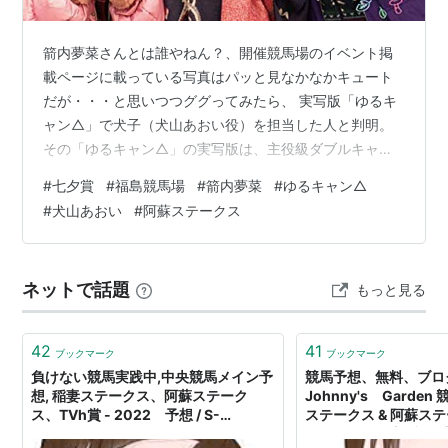
箭内夢菜さんとは誰やねん？、開催競馬場のイベント掲
載ページに載っている写真はパッと見なかなかキュート
だが・・・と思いつつググってみたら、 実写版「ゆるキ
ャン△」で犬子（犬山あおい役）を担当した人と判明。
その「ゆるキャン△」の実写版は、主役級ダブルキャス
トの片割れが、胴元さん御用達でもある大原優乃さん
#
七夕賞
#
福島競馬場
#
箭内夢菜
#
ゆるキャン△
（各務原なでしこ役）なので、同じドラマに出ていた人
#
犬山あおい
#
阿蘇ステークス
物の今回の起用にも何らかの意味が込められているのだ
とすると、「犬山」からの連想で木曽川をはさんだ岐阜
県への暗示が「（胴元さん御用達の）各務原」で出され
ネットで話題
もっと見る
ていると解釈（妄想）出来るかも？ 重賞ではないけれど
も小倉メイン・阿蘇ステークスの4枠07番を人気…
42
41
ブックマーク
ブックマーク
負けない競馬実践中,中央競馬メイン予
競馬予想、無料、ブロ
想, 稲妻ステークス、阿蘇ステーク
Johnny's Garde
ス、TVh賞 - 2022 予想 / S-
ステークス & 阿蘇ス
Johnny's - Garden - S-Johnny's
ステークス 予想 先週