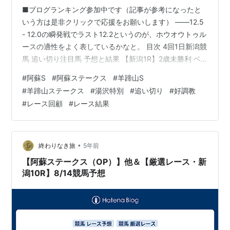
■ブログランキング参加中です（記事が参考になったと
いう方は是非クリックで応援をお願いします） ――12.5
- 12.0の瞬発戦でラスト12.2というのが、ホウオウトゥル
ースの適性をよく表しているかなと。 目次 4回1日新潟競
馬 追い切り注目馬 予想と結果 【新潟1R】2歳未勝利 ベ
ストリーガード 【新潟9R】湯沢特別 ショコラブリアン 4
#
阿蘇S
#
阿蘇ステークス
#
羊蹄山S
回1日小倉競馬 追い切り注目馬 予想と結果 【小倉11R】
#
羊蹄山ステークス
#
湯沢特別
#
追い切り
#
好調教
阿蘇S スマートセラヴィー 【小倉12R】3歳以上1勝クラ
#
レース回顧
#
レース結果
ス ヒルノアントラ 2回1日札幌競馬 追い切り注目馬 予想
と結果 【札幌5R】2歳新馬 トップスティール 【札幌
11R】羊蹄山S エクレアスパ…
•
終わりなき旅
5年前
【阿蘇ステークス（OP）】他＆【厳選レース・新
潟10R】8/14競馬予想