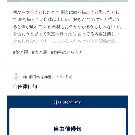
何かをやろうとしたとき 例えば絵を描こうと思ったとし
て 絵を描くこと自体は楽しい、好きだ でもずっと描いて
ると体が疲れてくる 画材もお金がかかるかもしれない 絵
を習おうと思って教室へ行ったら 習ってる内容は楽しい
かもしれない でもそこにいる人たちとの人間関係は面倒
かもしれない そこへ行くまで遠いかもしれない 移動費用
#
陰と陽
#
表と裏
#
物事のとらえ方
もかかるかもしれない なにかしようとすると 良いことも
悪いこともだいたいセットでついてくる いいとこ取りは
できない オンラインで絵を習えるかもしれない 今度は直
•
接人と関われなくて寂しいってなるかもしれない 頼まれ
自由律俳句を赤壁に
6ヶ月前
て仕方なくやってることが 案外楽しいかもしれない 気の
自由律俳句
合う人に会えるか…