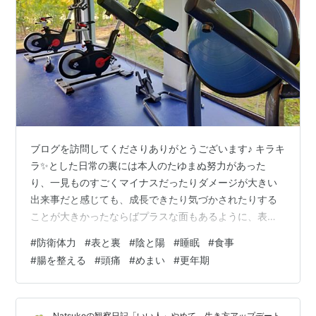
ブログを訪問してくださりありがとうございます♪ キラキ
ラ✨とした日常の裏には本人のたゆまぬ努力があった
り、一見ものすごくマイナスだったりダメージが大きい
出来事だと感じても、成長できたり気づかされたりする
ことが大きかったならばプラスな面もあるように、表と
裏、陰と陽、など物事や捉え方には２種類あることが多
#
防衛体力
#
表と裏
#
陰と陽
#
睡眠
#
食事
いかな？と思うのですが。 ❝体力をつける❝と聞くと、と
#
腸を整える
#
頭痛
#
めまい
#
更年期
あなたはどんなことを想像しますか？ 今でこそウォーキ
ングやストレッチ、ヨガなど激しいタイプのものでなく
ても運動と認識されていますけど、筋トレやランニング
Natsukoの観察日記「いい人」やめて、生き方アップデート