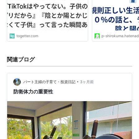
した - Togetter [トゥギャッター]
togetter.com
p-shirokuma.hatenad
関連ブログ
•
パート主婦の子育て・投資日記
3ヶ月前
防衛体力の重要性