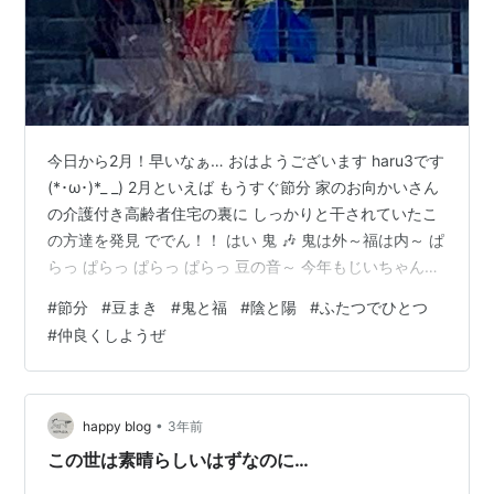
今日から2月！早いなぁ… おはようございます haru3です
(*･ω･)*_ _) 2月といえば もうすぐ節分 家のお向かいさん
の介護付き高齢者住宅の裏に しっかりと干されていたこ
の方達を発見 ででん！！ はい 鬼 🎶 鬼は外～福は内～ ぱ
らっ ぱらっ ぱらっ ぱらっ 豆の音～ 今年もじいちゃんば
ぁちゃんの賑やかな声が聞こえそう (*´ `*) 豆まきの時っ
#
節分
#
豆まき
#
鬼と福
#
陰と陽
#
ふたつでひとつ
て 鬼が外で福が内 それ子供の頃からすごく嫌だったんだ
#
仲良くしようぜ
よね なんか鬼がかわいそうでさ… だって童謡の鬼ってか
わいいでしょ？ youtu.be 今はね 福は内～鬼も内～って
(笑) みんなで仲良くお茶でもするわ (* ¯ ¯ ) あ、節分終わ
っ…
•
happy blog
3年前
この世は素晴らしいはずなのに…