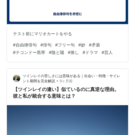
テスト前にマリオカートをやる
#
自由律俳句
#
俳句
#
フリー句
#
妙
#
矛盾
#
テコンドー黒帯
#
陰と陽
#
推し
#
ドラマ
#
芸人
ツインレイの苦しさには意味がある｜出会い・特徴・サイレ
•
ント期間を完全解説
9ヶ月前
【ツインレイの違い】似ているのに真逆な理由。
彼と私が統合する意味とは？