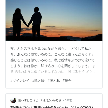
夜、ふとスマホを見つめながら思う。「どうして私た
ち、あんなに似ているのに、こんなに違うんだろう？」
感じることは似ているのに、私は感情をぶつけて泣いて
しまう。彼は静かに黙り込み、心を閉ざしてしまう。 ま
るで鏡のように似ているはずなのに、同じ魂を持つ“ツイ
ンレイ”なのに、どうしてこんなにも噛み合わないの？ 私
#
ツインレイ
#
陰と陽
#
彼と私
#
統合
も、長い間この違いに苦しみました。 でも、あるとき気
づいたんです。 その「違い」こそが、ツインレイの愛を
完成させる鍵だったのです。 ツインレイ 魂の陰陽バラン
•
スとは？ ツインレイとは、ひとつの魂が分かれて生まれ
迷わず行こうよ、行けばわかるさ
1年前
た“魂の双子”。根底では同じ波動を持ちながらも、現実で
朝焼けでなく夜明けが好きだった（ジョグ293）