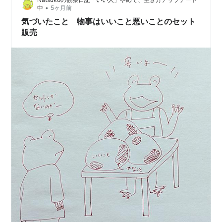
などのスポーツ全般、登山など体を動かすものが定番で
•
中
5ヶ月前
すよね(#^^#) これらはいわゆる一般的…
気づいたこと 物事はいいこと悪いことのセット
販売