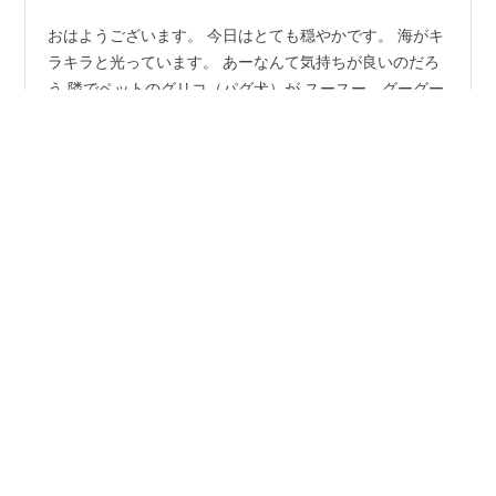
おはようございます。 今日はとても穏やかです。 海がキ
ラキラと光っています。 あーなんて気持ちが良いのだろ
う 隣でペットのグリコ（パグ犬）が スースー、グーグー
いいながら 気持ちよさそうに寝ています。 あー、 わた
しはどうしてこの気持ちの良さを芯から感じる というこ
とが得意ではないのだろう どうしても違うことを考えて
#
素晴らしい
#
陰と陽
#
光と影
いたり 何かしなければと 思考を巡らせてしまっている
#
ご冥福をお祈りいたします
#
ご冥福を
#
好きでした
素晴らしい 素晴らしい 素晴らしい この世の中は素晴ら
しいのだ もう私の存在そのものがすでに素晴らしく 完璧