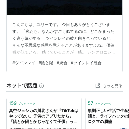
こんにちは、ユリーです。 今日もありがとうございま
す。 「私たち、なんかすごく似てるのに、どこかまった
く違う気がする」 ツインレイの彼と向き合っていると、
そんな不思議な感覚を覚えることがありますよね。 価値
観が似ている。 感じていることが一緒。 シンクロニシテ
ィが止まらない—— なのに、感情の表し方がまるで違
#
ツインレイ
#
陰と陽
#
統合
#
ツインレイ統合
う。 物事への反応が、真逆に見える。 「なんでそんな考
え方するの？」と首を傾げることも多い。 「ツインレイ
って魂の片割れのはずなのに、なんでこんなに違うんだ
ネットで話題
もっと見る
ろう」 そんなモヤモヤを抱えている方に、今日は大切な
真実をお伝えします。 その「違い」は、欠陥でも相性の
悪さでもありません。 ツインレ…
159
57
ブックマーク
ブックマーク
真空ジェシカの川北さんが『TikTokは
規則正しい生活で生産
やってない。子供のアプリだから』
話と、ライフハックの陰
『陰とか陽とかじゃなくて子供』って
ロクマの屑籠
言った瞬間ありえないくらいすっきり