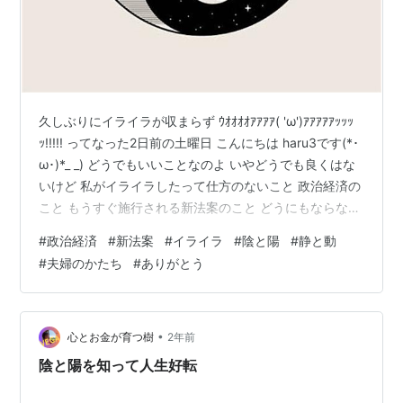
久しぶりにイライラが収まらず ｳｵｵｵｵｱｱｱｱ( 'ω')ｱｱｱｱｱｯｯｯ
ｯ!!!!! ってなった2日前の土曜日 こんにちは haru3です(*･
ω･)*_ _) どうでもいいことなのよ いやどうでも良くはな
いけど 私がイライラしたって仕方のないこと 政治経済の
こと もうすぐ施行される新法案のこと どうにもならない
から 普段はあまり考えずに過ごしてる 一昨日の土曜日
#
政治経済
#
新法案
#
イライラ
#
陰と陽
#
静と動
なんの話からかそっち系の話になったら カチっと心の中
#
夫婦のかたち
#
ありがとう
でスイッチが入ってしまった パパさんにぶつけても仕方
がないのに わーっと一気に吐き出してしまう(*ﾉω<*) で
もパパさん怒るわけでもなく 冷静に穏やかに話をしてく
れて 今思い…
•
心とお金が育つ樹
2年前
陰と陽を知って人生好転