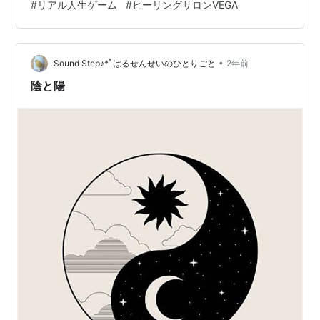
#
リアル人生ゲーム
#
ヒーリングサロンVEGA
ブ）」のエネルギーを多く刷り込まれて生きてきた人が
ほとんどではないでしょうか。 この地球自体が“陰”の領
域を多く持つ星であるため、私たちは生まれてからの経
験を通して、無意識のうちに闇のエネルギーを多く取り
•
Sound Step♪*ﾟはるせんせいのひとりごと
2年前
込んできています。 さらに「常識」や…
陰と陽