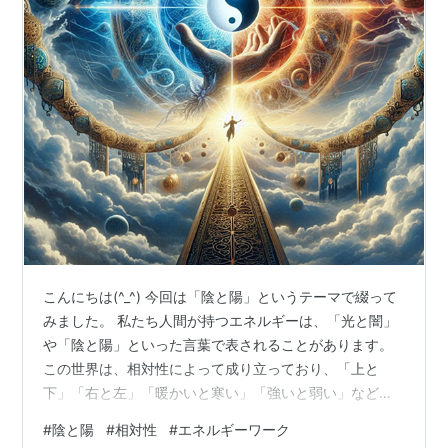
こんにちは(^_^) 今回は「陰と陽」というテーマで綴って
みました。 私たち人間が持つエネルギーは、「光と闇」
や「陰と陽」といった言葉で表されることがあります。
この世界は、相対性によって成り立っており、「上と
下」「右と左」「暖かいと寒い」「強いと弱い」など、
対極の存在がセットになっています。 人が携えるエネル
#
陰と陽
#
相対性
#
エネルギーワーク
ギーにも両側面がありますが、実際には「陰（ネガティ