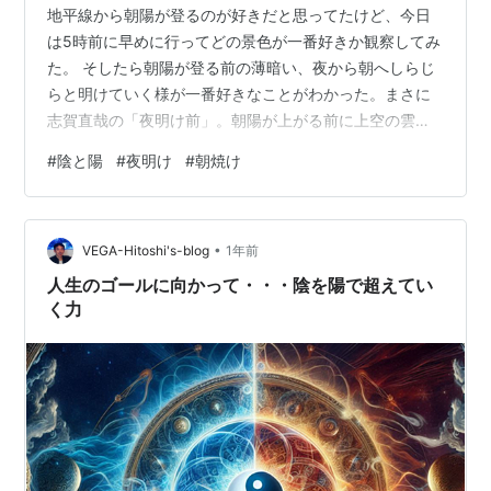
地平線から朝陽が登るのが好きだと思ってたけど、今日
は5時前に早めに行ってどの景色が一番好きか観察してみ
た。 そしたら朝陽が登る前の薄暗い、夜から朝へしらじ
らと明けていく様が一番好きなことがわかった。まさに
志賀直哉の「夜明け前」。朝陽が上がる前に上空の雲に
光がさして朱色になっていく瞬間。空の深い青との対
#
陰と陽
#
夜明け
#
朝焼け
比、グラデーションがめちゃ佳き。 朝陽が水平線から顔
を出すと、御日様、御来光、という感じになって、夜を
明るく照らす神様に参拝という感じになりますね。もち
•
ろん参拝もするんだけど、世界が一気に明るくリアルな
VEGA-Hitoshi's-blog
1年前
世界になる。 幻想的な夜からの夜明け（月の世界）、世
人生のゴールに向かって・・・陰を陽で超えてい
を隅々まで明るく照らす（天照す、神の世界）太…
く力