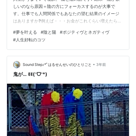
しいのなら原因＝陰の方にフォーカスするのが大事で
す。仕事でも人間関係でもあなたの望む結果のイメージ
はありますか❓例えば・・・お金がこれくらい増えたらビ
ジネスでこうなったら時間をこう使えたらやりたい仕事
#
夢を叶える
#
陰と陽
#
ポジティヴとネガティヴ
でこんなふうになったら投資でうまくいったらこんなパ
#
人生好転のコツ
ートナーと出会いたいな〜家族との関係がこうなったら
など仕事 お金 人間関係美容 健康趣味どのフィールドで
あっても「こんな結果」「こうなりたい理想」「今年の
目標」などがあるでしょう。 そして １年に何か１つだけ
•
Sound Step♪*ﾟはるせんせいのひとりごと
3年前
集中するのが 望む結果の近道です♪…
鬼が… ꉂꉂ(ᵔᗜᵔ*)