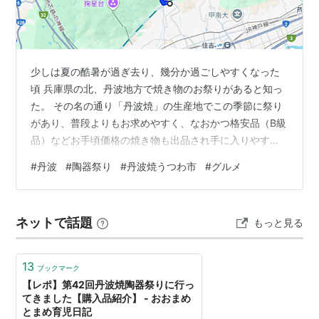
少しは夏の酷暑が過ぎ去り、幾分か過ごしやすくなった
頃 兵庫県の北、丹波地方で焼き物のお祭りがあると知っ
た。 その名の通り「丹波焼」の生産地でこの季節に祭り
があり、普段よりもお求めやすく、なおかつ格安品（B級
品）などお手頃価格の焼き物も出品され手に入りやすく
なるとの事… と、言う事で秋を感じに丹波までれっつご
#
丹波
#
陶器祭り
#
丹波焼うつわ市
#
グルメ
ー！ 道中～表六甲・裏六甲～ 神戸大学の所からどんどん
進み六甲山へ 普通はこんな感じで直進していく が、これ
は有料道路を使用した場合のみ （確か４００円？） トン
ネットで話題
もっと見る
ネルがあって山を突っ切る事が出来る 折角だから山道を
使用してみましょ、とグネグネロードへ いやー…急でク
ネクネですね(笑) 当然ス…
13
ブックマーク
【レポ】第42回丹波焼陶器祭りに行っ
てきました【購入品紹介】 - おおまめ
とまめ育児日記