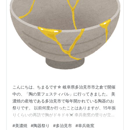
こんにちは、ちまるです☆ 岐阜県多治見市市之倉で開催
中の、「陶の里フェスティバル」に行ってきました。 美
濃焼の産地である多治見市で毎年開かれている陶器のお
祭りです。 以前何度か行ったことはありますが、15年振
りくらいの再訪で胸がドキドキ💓 幸兵衛窯の登りが立っ
ています。懐かしい。 通常のお値段より、お値打ちにな
#
美濃焼
#
陶器祭り
#
多治見市
#
幸兵衛窯
っているので、欲しいものがあれば この蔵出し市で買う