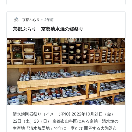
のがお得。 ここからは、夢中になってしまい、写真を撮
り忘れました（笑） ステキな器が沢山あり、目移りして
•
しまいましたが、既に持っている、ペルシア絵のマグカ
京都ぶらり
4年前
ップや、醤油さしを買いました。 ↑この写真のカップと
京都ぶらり 京都清水焼の郷祭り
同じものを購入 重いので、店員…
清水焼陶器祭り（イメージPIC) 2022年10月21日（金）
22日（土）23（日） 京都市山科区にある京焼・清水焼の
生産地「清水焼団地」で年に一度だけ 開催する大陶器市