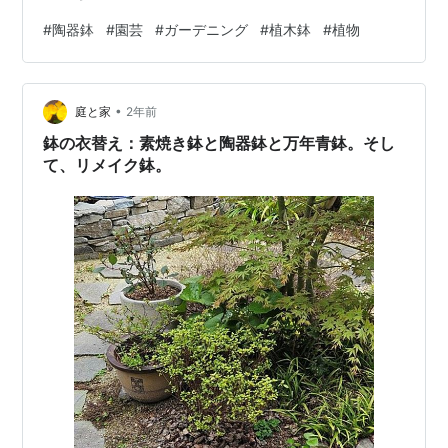
ンプラザ山長 ＬＩＮＥ友達にご登録を！ 割引情報やクー
#
陶器鉢
#
園芸
#
ガーデニング
#
植木鉢
#
植物
ポン配信など、さまざまな情報をＬＩＮＥでお届け♪ 詳し
くは、コチラ♪ gp-yamacho.hatenablog.com
━━━━━━━━━━━━━━━━━━━━━━ 寄せ植え、花壇の植え込み
•
致します♪ 植木鉢、持ち込みOK～ 花壇植え替え、…
庭と家
2年前
鉢の衣替え：素焼き鉢と陶器鉢と万年青鉢。そし
て、リメイク鉢。