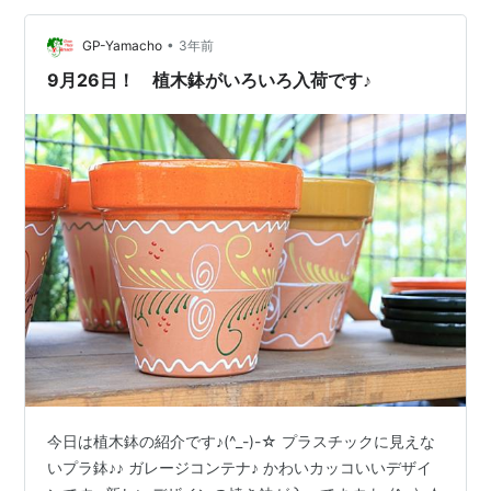
(^_-)-☆ もちろんオンラインショップでも販売しています
♪(^_-)-☆ リンク www.youtube.com ━━━━…
•
GP-Yamacho
3年前
9月26日！ 植木鉢がいろいろ入荷です♪
今日は植木鉢の紹介です♪(^_-)-☆ プラスチックに見えな
いプラ鉢♪♪ ガレージコンテナ♪ かわいカッコいいデザイ