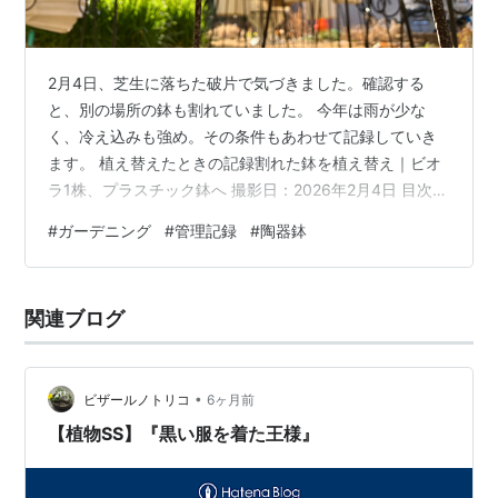
2月4日、芝生に落ちた破片で気づきました。確認する
と、別の場所の鉢も割れていました。 今年は雨が少な
く、冷え込みも強め。その条件もあわせて記録していき
ます。 植え替えたときの記録割れた鉢を植え替え｜ビオ
ラ1株、プラスチック鉢へ 撮影日：2026年2月4日 目次
2026年2月4日｜芝生の破片で気づく 鉢①：底面が割れ
#
ガーデニング
#
管理記録
#
陶器鉢
ていた 鉢②：側面が欠けていた ここ最近の気象メモ メ
モ 2026年2月4日｜芝生の破片で気づく 発見は、2026年
2月4日。芝生に、破片。 どの鉢か分からず、鉢を順に確
関連ブログ
認しました。 まず1つ目。そのあと、他も見ていて、2つ
目も見つかりました。 鉢①：底面が割れていた 鉢①。
底面が…
•
ビザールノトリコ
6ヶ月前
【植物SS】『黒い服を着た王様』