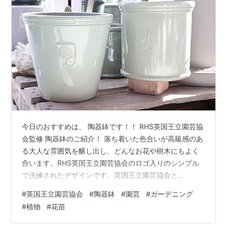
今日のおすすめは、 陶器鉢です！！ RHS英国王立園芸協
会監修 陶器鉢のご紹介！ 落ち着いた色合いが高級感のあ
る大人な雰囲気を醸し出し、どんなお花や樹木にもよく
合います。RHS英国王立園芸協会のロゴ入りのシンプル
で洗練されたデザインです。英国王立園芸協会と
は・・・1804年にイギリス・ロンドン国王立典法によっ
#
英国王立園芸協会
#
陶器鉢
#
園芸
#
ガーデニング
て設立された、世界の園芸と進歩と普及を目的とした特
#
植物
#
花苗
別公益法人です。 ぜひ特別な1鉢にしてください♪ 色は3
色♪ ミントグリーン♪ 形は２つ！ S/M/Lがあります！