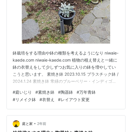
鉢栽培をする理由や鉢の種類を考えるようになり niwaie-
kaede.com niwaie-kaede.com 植物の植え替えと一緒に
鉢の衣替えをして少しずつお気に入りの鉢を増やしてい
こうと思います。 素焼き鉢 2023.10.15 プラスチック鉢 /
2024.1.24 素焼き鉢 常緑のブルーベリー・インディゴブ
ルーはシルバーグリーンの葉色から紅葉し色の変化を楽
#
庭いじり
#
素焼き鉢
#
陶器鉢
#
万年青鉢
しむことができるのですが、今は枯れたのか分からない
#
リメイク鉢
#
衣替え
#
レイアウト変更
状態になっています。 そろそろ植え替え時だったのでプ
ラスチック鉢から苗木を取り出すと毛細血管のような根
がぎっしり。土を崩すのも根を解すのも大変でした。 植
物が大きく生長する度、植え替…
•
庭と家
2年前