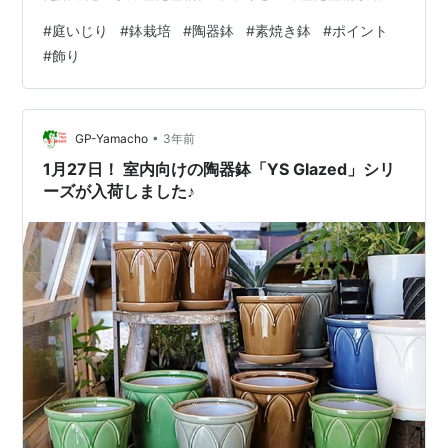
収集がつかなくなる前に 鉢栽培をする時はどういう時で
#
庭いじり
#
鉢栽培
#
陶器鉢
#
素焼き鉢
#
ポイント
どのような鉢を使っているか考えてみました。 栽培用土
#
飾り
の違いから鉢栽培 花ショウブ（冬季）：陶器鉢（外径40
ｃｍ） 花ショウブは水辺に近い所（湿った土）から草花
が育つ花壇の土まで幅広く育てることができるのです
が、義父から鉢ごと花ショウブをいただいた時は底に穴
•
GP-Yamacho
3年前
がない鉢で常に水が溜まってはなかっ…
1月27日！ 室内向けの陶器鉢「YS Glazed」シリ
ーズが入荷しました♪