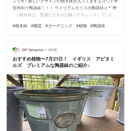
ンです♪ 新しいデザインの焼き鉢が入ってますよ♪(^_-)-☆
室内向け陶器鉢！！！ ウイリアムモリスの陶器鉢♪( *´艸
｀) 植木鉢は、質感などをぜひ触ってチェックしていただ
きたいので ぜひ見に来てくださいね♪(*^_^*)
#
植木鉢
#
園芸
#
ガーデニング
#
植物
#
陶器鉢
━━━━━━━━━━━━━━━━━━━━━━ グリーンプラザ山長 ＬＩＮ
Ｅ友達にご登録を！ 割引情報やクーポン配信など、さま
ざまな情報をＬＩＮＥでお届け♪ 詳しくは、コチラ♪ gp-
•
yamacho.hatenablog.com ━━━━━━━━━━━━━━…
GP-Yamacho
3年前
おすすめ植物〜7月21日！ イギリス アピタミ
ルズ プレミアムな陶器鉢のご紹介♪