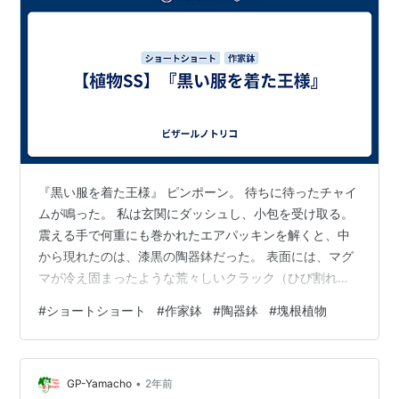
『黒い服を着た王様』 ピンポーン。 待ちに待ったチャイ
ムが鳴った。 私は玄関にダッシュし、小包を受け取る。
震える手で何重にも巻かれたエアパッキンを解くと、中
から現れたのは、漆黒の陶器鉢だった。 表面には、マグ
マが冷え固まったような荒々しいクラック（ひび割れ）
加工が施され、鈍い光沢を放っている。 SNSで絶大な人
#
ショートショート
#
作家鉢
#
陶器鉢
#
塊根植物
気を誇る陶芸作家の新作だ。 オンライン抽選販売の倍率
は50倍以上。運を使い果たして手に入れた、奇跡の一
鉢。 価格は……まあ、妻には言えない。諭吉が5人ほど旅
•
立ったとだけ言っておこう。 「かっこいい……。もはや
GP-Yamacho
2年前