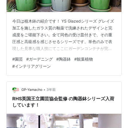
今日は植木鉢の紹介です！ YS Glazedシリーズ グレイズ
加工を施したガラス質の釉薬で洗練されたデザインと完
成度をご堪能下さい。全て同色の受け皿付きで、その重
圧感と高級感を感じさせるシリーズです。単色のみで表
現した見事な職人技にてここにガーデンコンテナが完成
しました。 室内のインテリアとしてご活用ください。 2
#
園芸
#
ガーデニング
#
陶器鉢
#
観葉植物
サイズありまして Sサイズ D14cm×H12.5cm Ｍサイズ
#
インテリアグリーン
D16cm×H15cm になります！！ カラーも5色あります♪
もちろんオンラインでも販売しています！！ リンク 他に
もいろんな室内向けの陶器鉢入ってますので 見に来てく
ださいね♪(*^_^*) www.youtube…
•
GP-Yamacho
3年前
RHS英国王立園芸協会監修 の陶器鉢シリーズ入荷
しています！