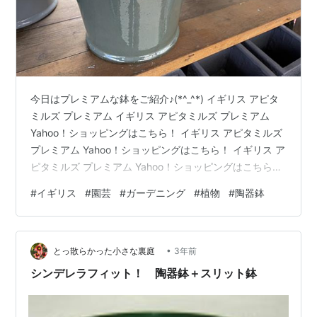
今日はプレミアムな鉢をご紹介♪(*^_^*) イギリス アピタ
ミルズ プレミアム イギリス アピタミルズ プレミアム
Yahoo！ショッピングはこちら！ イギリス アピタミルズ
プレミアム Yahoo！ショッピングはこちら！ イギリス ア
ピタミルズ プレミアム Yahoo！ショッピングはこちら！
アピタミルズは、3型ありますので お気に入りを選んで
#
イギリス
#
園芸
#
ガーデニング
#
植物
#
陶器鉢
くださいね～♪(*^_^*) youtube.com 実店舗でも販売して
いますが 下記リンクにあるオンラインショップでも販売
してますのでぜひご来店ください。 イギリス アピタマリ
•
ナー プレミアム釉薬鉢 ホワイト Mサイズ Apta Marriner
とっ散らかった小さな裏庭
3年前
…
シンデレラフィット！ 陶器鉢＋スリット鉢