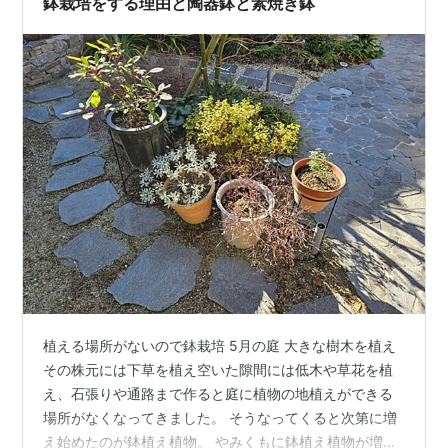
鉢栽培をする理由と陶器鉢と素焼き鉢
植える場所がないので鉢栽培 5月の庭 大きな樹木を植え
その株元には下草を植え空いた隙間には低木や草花を植
え、石張りや通路まで作ると庭に植物の地植えができる
場所がなくなってきました。 そうなってくると次第に増
え始めたのが鉢植え植物。 やみくもに鉢植え植物が増え