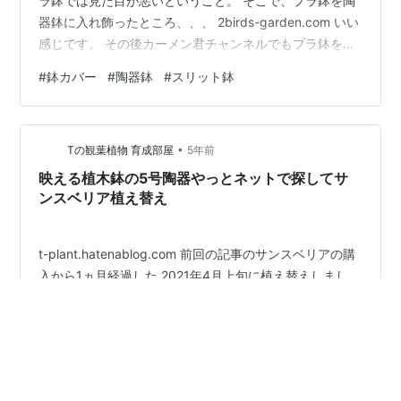
ラ鉢では見た目が悪いということ。 そこで、プラ鉢を陶
器鉢に入れ飾ったところ、、、 2birds-garden.com いい
感じです。 その後カーメン君チャンネルでもプラ鉢を陶
器鉢に入れる提案を見てちょっとうれしくなりました。
#
鉢カバー
#
陶器鉢
#
スリット鉢
その時使ったプラ鉢は購入した時のままのサイズだった
ので、プラ鉢がやや小さめ。 何かジャストフィットする
ものはないか、いくつか鉢を購入して試してみました。
•
今のところシンデレラフィットはこの組み合わせです。
Tの観葉植物 育成部屋
5年前
スリット鉢 プラ鉢 18cm ロングタイプ 1個 家庭菜園 プラ
映える植木鉢の5号陶器やっとネットで探してサ
ン…
ンスベリア植え替え