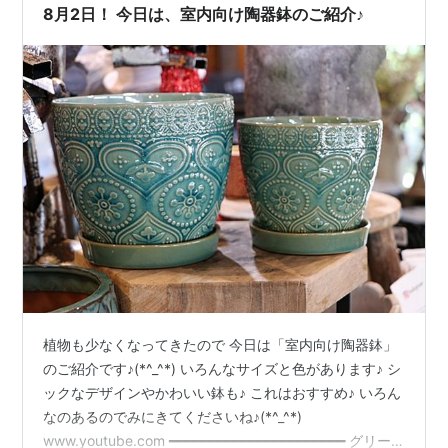
アートだ。器だけで酒が飲める」 私は鉢をテーブルに置
8月2日！ 今日は、室内向け陶器鉢のご紹介♪
き、様々な角度から眺め回し…
植物も少なくなってきたので 今日は「室内向け陶器鉢」
のご紹介です♪(*^_^*) いろんなサイズと色があります♪ シ
ックなデザインやかわいい鉢も♪ これはおすすめ♪ いろん
なのあるのでみにきてくださいね♪(*^_^*)
www.youtube.com ━━━━━━━━━━━━━━━━━━━━━━ グリー