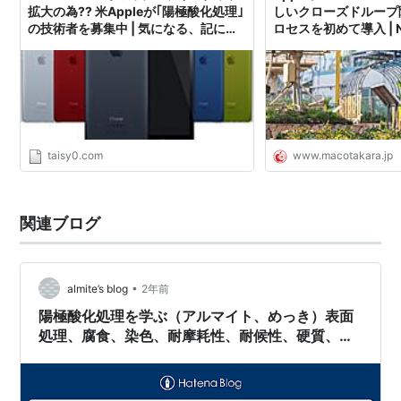
拡大の為?? 米Appleが｢陽極酸化処理｣
しいクローズドループ
の技術者を募集中 | 気になる、記にな
ロセスを初めて導入 | NE
る…
OTAKARA
taisy0.com
www.macotakara.jp
関連ブログ
•
almite’s blog
2年前
陽極酸化処理を学ぶ（アルマイト、めっき）表面
処理、腐食、染色、耐摩耗性、耐候性、硬質、機
能性、学習、勉強、アルミニウム陽極酸化技能
士、技能検定、育成就労、特定技能