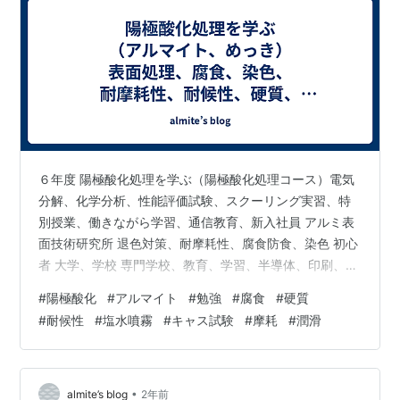
６年度 陽極酸化処理を学ぶ（陽極酸化処理コース）電気
分解、化学分析、性能評価試験、スクーリング実習、特
別授業、働きながら学習、通信教育、新入社員 アルミ表
面技術研究所 退色対策、耐摩耗性、腐食防食、染色 初心
者 大学、学校 専門学校、教育、学習、半導体、印刷、
ADC12材、ダイカスト材、鋳物、３Dプリンター、宇宙
#
陽極酸化
#
アルマイト
#
勉強
#
腐食
#
硬質
航空分野、塗装、外装、アルミニウム陽極酸化処理技能
#
耐候性
#
塩水噴霧
#
キャス試験
#
摩耗
#
潤滑
士、技能検定 www.apajapan.org
•
almite’s blog
2年前