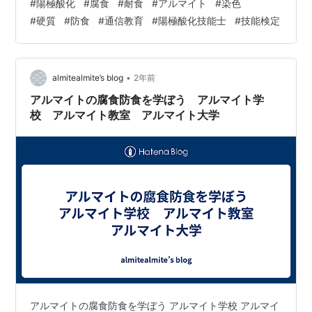
#
陽極酸化
#
腐食
#
耐食
#
アルマイト
#
染色
航空分野、塗装、外装、アルミニウム陽極酸化処理技能
#
硬質
#
防食
#
通信教育
#
陽極酸化技能士
#
技能検定
士、技能検定 www.apajapan.org
•
almitealmite’s blog
2年前
アルマイトの腐食防食を学ぼう アルマイト学
校 アルマイト教室 アルマイト大学
アルマイトの腐食防食を学ぼう アルマイト学校 アルマイ