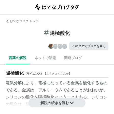
はてなブログ トップ
陽極酸化
このタグでブログを書く
言葉の解説
ネットで話題
関連ブログ
陽極酸化
(
サイエンス
)
【
ようきょくさんか
】
電気分解により、電極になっている金属を酸化するもの
である。金属は、アルミニウムであることがおおいが、
シリコンの酸化を陽極酸化ということもある。シリコン
解説の続きを読む
の場合は、陽極化成と言うことが多い。