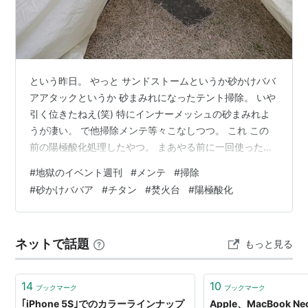
という昨日。 やっと サンドストームというか砂かけババ
アアタックというか 砂まみれになったテント掃除。 いや
引く位きたねえ(笑) 特にインナーメッシュの砂まみれよ
うが凄い。 で他掃除メンテ等々こなしつつ。 これ この
前の陽極酸化処理したやつ。 まあやる前に一回使ったか
らチタン焼けと混合なんだけど(笑) で午前中一杯やった
#
地獄のイベント週刊
#
メンテ
#
掃除
後マッタリしたらそのままやる気メーター０ になり相当
#
砂かけババア
#
チタン
#
焚火台
#
陽極酸化
やる事が山積しているが全部放棄で寝てた(笑) そんなグ
ダグダ年末だ、さて今日はファイナルミッションだよー
ランキング参加中アウトドア遊びが好き。
ネットで話題
もっと見る
14
10
ブックマーク
ブックマーク
｢iPhone 5S｣でのカラーラインナップ
Apple、MacBook 