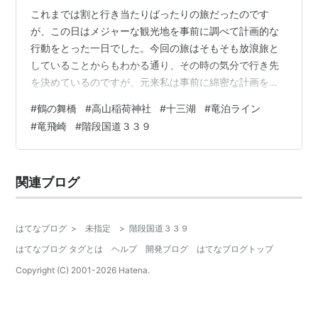
これまでは割と行き当たりばったりの旅だったのです
が、この日はメジャーな観光地を事前に調べて計画的な
行動をとった一日でした。今回の旅はそもそも放浪旅と
していることからもわかる通り、その時の気分で行き先
を決めているのですが、元来私は事前に綿密な計画を立
てたいタイプで、その過程がまた楽しいのです。ですか
#
鶴の舞橋
#
高山稲荷神社
#
十三湖
#
竜泊ライン
らこの日の旅が本来の私の旅とも言えます。 ホテルを７
#
竜飛崎
#
階段国道３３９
時前に出発し、まず向かったのは「鶴の舞橋」で、五所
川原の南西方向にある津軽富士見湖、別名廻堰大溜池
（まわりぜきおおためいけ）という、治水工事で造成さ
関連ブログ
れた人造湖に架かる、日本一長い木造のアーチ橋です。
名前の通り、鶴が羽ばたいているような優雅な橋で、朝
８…
はてなブログ
>
未指定
>
階段国道３３９
はてなブログ タグとは
ヘルプ
開発ブログ
はてなブログトップ
Copyright (C) 2001-
2026
Hatena.