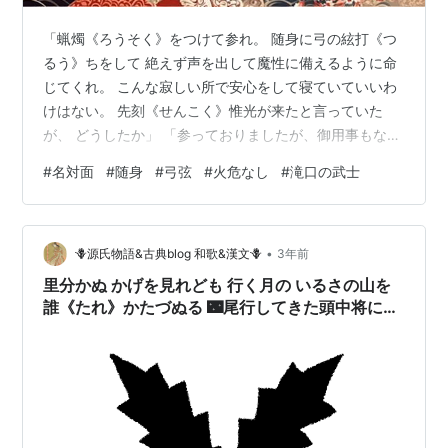
「蝋燭《ろうそく》をつけて参れ。 随身に弓の絃打《つ
るう》ちをして 絶えず声を出して魔性に備えるように命
じてくれ。 こんな寂しい所で安心をして寝ていていいわ
けはない。 先刻《せんこく》惟光が来たと言っていた
が、 どうしたか」 「参っておりましたが、御用事もない
から、 夜明けにお迎えに参ると申して帰りましてござい
#
名対面
#
随身
#
弓弦
#
火危なし
#
滝口の武士
ます」 こう源氏と問答をしたのは、 御所の滝口に勤めて
いる男であったから、 専門家的に弓絃《ゆづる》を鳴ら
して、 「火 危《あぶな》し、火危し」と言いながら、
•
父である預かり役の住居《すまい》のほうへ行った。
🪻源氏物語&古典blog 和歌&漢文🪻
3年前
【第4帖 夕顔】 「蝋燭《ろうそく》をつけて参れ。 随身
里分かぬ かげを見れども 行く月の いるさの山を
に弓の絃打《つるう》ち…
誰《たれ》かたづぬる 🌃尾行してきた頭中将に
by 源氏の君【第6帖 末摘花】