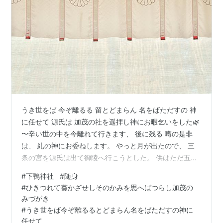
うき世をば 今ぞ離るる 留とどまらん 名をばただすの 神
に任せて 源氏は 加茂の社を遥拝し神にお暇乞いをした🌿
〜辛い世の中を今離れて行きます、 後に残る 噂の是非
は、 糺の神にお委ねします。 やっと月が出たので、 三
条の宮を源氏は出て御陵へ行こうとした。 供はただ五、
六人つれただけである。 下の侍も親しい者ばかりにして
#
下鴨神社
#
随身
馬で行った。 今さらなことではあるが 以前の源氏の外出
#
ひきつれて葵かざせしそのかみを思へばつらし加茂の
に比べてなんという寂しい一行であろう。 家従たちも皆
みづがき
悲しんでいたが、 その中に昔の斎院の御禊みそぎの日に
#
うき世をば今ぞ離るるとどまらん名をばただすの神に
大将の仮の随身になって 従って出た蔵人くろうどを兼ね
任せて