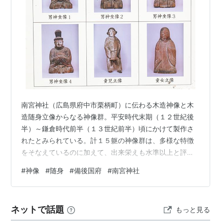
南宮神社（広島県府中市栗柄町）に伝わる木造神像と木
造随身立像からなる神像群。平安時代末期（１２世紀後
半）～鎌倉時代前半（１３世紀前半）頃にかけて製作さ
れたとみられている。計１５躯の神像群は、多様な特徴
をそなえているのに加えて、出来栄えも水準以上と評価
されており、備後国府の関与があった可能性が指摘され
#
神像
#
随身
#
備後国府
#
南宮神社
ている。 南宮神社の神像群 参考文献 南宮神社の神像群
南宮神社は、備後国府跡の南約２キロメートルに位置。
創建は大同二年（８０７）と伝えられる。重要文化財に
ネットで話題
もっと見る
指定されているのは、南宮神社本殿の木造神像１１躯