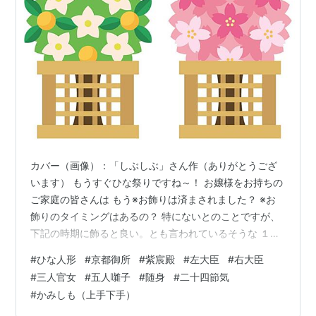
カバー（画像）：「しぶしぶ」さん作（ありがとうござ
います） もうすぐひな祭りですね～！ お嬢様をお持ちの
ご家庭の皆さんは もう※お飾りは済まされました？ ※お
飾りのタイミングはあるの？ 特にないとのことですが、
下記の時期に飾ると良い。とも言われているそうな １．
二十四節気の一つ、立春（節分の翌日）にかけて、飾る
#
ひな人形
#
京都御所
#
紫宸殿
#
左大臣
#
右大臣
のが良いと言われている。節分の豆まきで厄を払われた
#
三人官女
#
五人囃子
#
随身
#
二十四節気
のでいいそうな ちなみに今年の立春は２月４日（金）～
#
かみしも（上手下手）
18日（金）でした！ ２．同じく、二十四節気の一つの雨