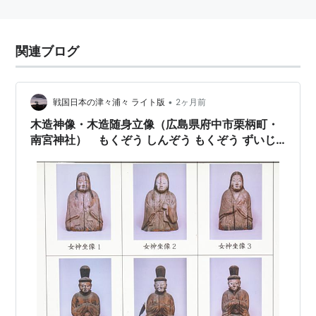
関連ブログ
•
戦国日本の津々浦々 ライト版
2ヶ月前
木造神像・木造随身立像（広島県府中市栗柄町・
南宮神社） もくぞう しんぞう もくぞう ずいじ
んりゅうぞう