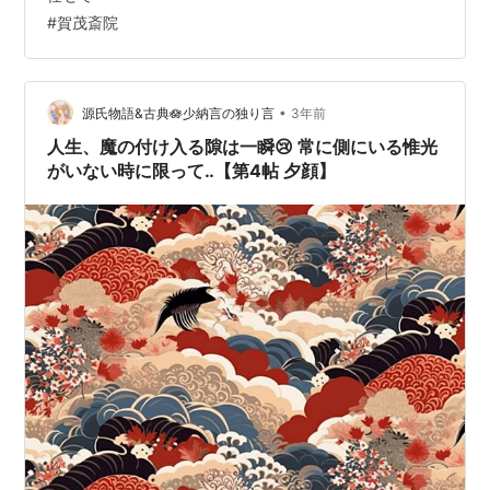
た右近衛将曹うこんえしょうそうは、 当然今年は上がる
#
賀茂斎院
はずの位階も進…
•
源氏物語&古典🪷少納言の独り言
3年前
人生、魔の付け入る隙は一瞬😢 常に側にいる惟光
がいない時に限って‥【第4帖 夕顔】