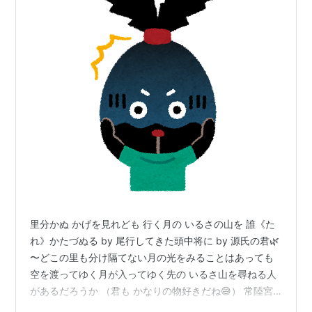
里分かぬ かげを見れども 行く月の いるさの山を 誰《た
れ》かたづぬる by 尾行してきた頭中将に by 源氏の君🌿
〜どこの里も分け隔てない月の光をみることはあっても
空を渡ってゆく月が入ってゆく先の いるさ山を尋ねる人
があるだろうか （君も かなりの物好きだね😅） 常陸宮
の姫君の家を訪ねる源氏を尾行してきた頭中将🕺 馬もわ