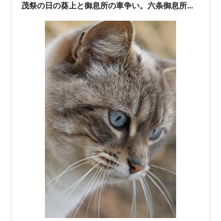
茂祭の日の葵上と御息所の車争い。六条御息所は
深く傷ついた😢そして女の恨みは張本人の男でな
く女に向かうのが哀しいことよ‥by 😿