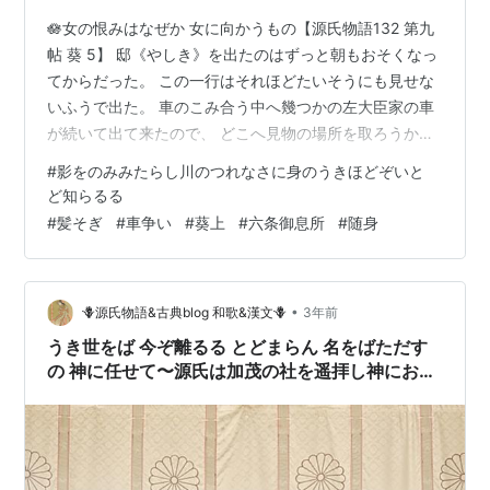
🪷女の恨みはなぜか 女に向かうもの【源氏物語132 第九
帖 葵 5】 邸《やしき》を出たのはずっと朝もおそくなっ
てからだった。 この一行はそれほどたいそうにも見せな
いふうで出た。 車のこみ合う中へ幾つかの左大臣家の車
が続いて出て来たので、 どこへ見物の場所を取ろうかと
迷うばかりであった。 貴族の女の乗用らしい車が多くと
#
影をのみみたらし川のつれなさに身のうきほどぞいと
まっていて、 つまらぬ物の少ない所を選んで、 じゃまに
ど知らるる
なる車は皆｜除《の》けさせた。 その中に外見は網代車
#
髪そぎ
#
車争い
#
葵上
#
六条御息所
#
随身
《あじろぐるま》の 少し古くなった物にすぎぬが、 御簾
の下のとばりの好みもきわめて上品で、 ずっと奥のほう
へ寄って乗った人々の服装の優美な色も 童女の上着の汗
•
🪻源氏物語&古典blog 和歌&漢文🪻
3年前
袗《かざみ》の端…
うき世をば 今ぞ離るる とどまらん 名をばただす
の 神に任せて〜源氏は加茂の社を遥拝し神にお暇
乞いをした🌿