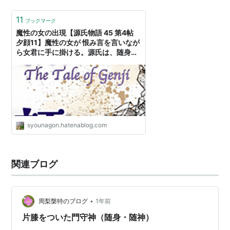
と、随身門に伝わる木造随身立像４躯*1の計１５躯。
kuregure.hatenablog.co…
11
ブックマーク
魔性の女の出現【源氏物語 45 第4帖
夕顔11】魔性の女が 恨み言を言いなが
ら女君に手に掛ける。源氏は、随身に
魔除けの弦打ちを命じ、惟光を呼ぶ -
源氏物語&古典🪷〜笑う門には福来る
🌸少納言日記🌸
syounagon.hatenablog.com
関連ブログ
•
周梨槃特のブログ
1年前
片膝をついた門守神（随身・随神）