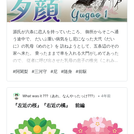
源氏が六条に恋人を持っていたころ、 御所からそこへ通
う途中で、 だいぶ重い病気をし尼になった大弐《だい
に》の乳母《めのと》を 訪ねようとして、五条辺のその
家へ来た。 乗ったままで車を入れる大門がしめてあった
ので、 従者に呼び出させた乳母の息子の惟光《これみ
つ》の 来るまで、 源氏はりっぱでないその辺の町を車か
#
阿闍梨
#
三河守
#
尼
#
随身
#
前駆
らながめていた。 惟光の家の隣に、新しい檜垣《ひが
き》を外囲いにして、 建物の前のほうは上げ格子《こう
し》を 四、五間ずっと上げ渡した高窓式になっていて、
•
新しく白い簾《すだれ》を掛け、 そこからは若いきれい
What was it ???（あれ、なんやったっけ???）
4年前
な感じのする額を並べて、 何人かの女が外をのぞいてい
『左近の桜』『右近の橘』 前編
る家があった。 高い窓に顔が当…