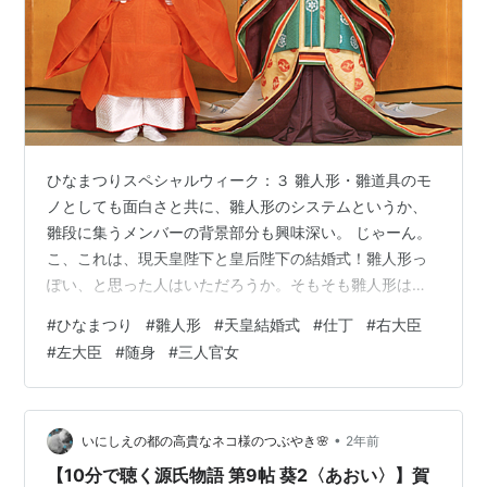
ひなまつりスペシャルウィーク：３ 雛人形・雛道具のモ
ノとしても面白さと共に、雛人形のシステムというか、
雛段に集うメンバーの背景部分も興味深い。 じゃーん。
こ、これは、現天皇陛下と皇后陛下の結婚式！雛人形っ
ぽい、と思った人はいただろうか。そもそも雛人形は天
皇陛下と皇后陛下の結婚式をモチーフにしていて、元が
#
ひなまつり
#
雛人形
#
天皇結婚式
#
仕丁
#
右大臣
こちらなのだった。 雛飾りは地域によって違うことがよ
#
左大臣
#
随身
#
三人官女
くあり、関東では男雛を向かって左、女雛を右に並べ
る。関西では逆になる。元々日本では向かって右側の方
が上位者の位置だったので関西の並びだったのが、明治
頃の西洋化の流れで天皇が左側に立つようになり、それ
•
いにしえの都の高貴なネコ様のつぶやき🌸
2年前
に倣って関東では左側に男雛が置かれるようにな…
【10分で聴く源氏物語 第9帖 葵2〈あおい〉】賀