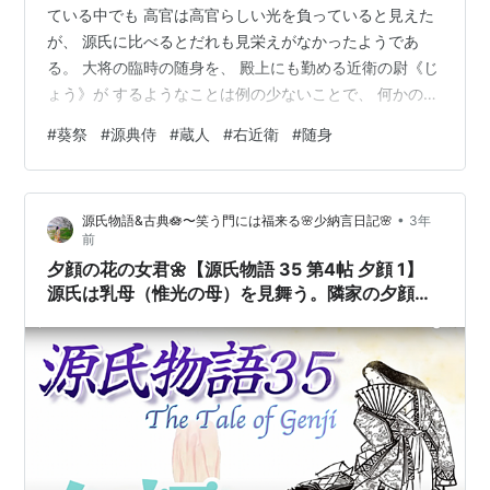
ている中でも 高官は高官らしい光を負っていると見えた
が、 源氏に比べるとだれも見栄えがなかったようであ
る。 大将の臨時の随身を、 殿上にも勤める近衛の尉《じ
ょう》が するようなことは例の少ないことで、 何かの晴
れの行幸などばかりに許されることであったが、 今日は
#
葵祭
#
源典侍
#
蔵人
#
右近衛
#
随身
蔵人《くろうど》を兼ねた右近衛《うこんえ》の尉が 源
氏に従っていた。 そのほかの随身も顔姿ともによい者ば
かりが選ばれてあって、 源氏が世の中で重んぜられてい
•
源氏物語&古典🪷〜笑う門には福来る🌸少納言日記🌸
3年
ることは、 こんな時にもよく見えた。 この人にはなびか
前
ぬ草木もないこの世であった。 壺装束《つぼしょうぞ
夕顔の花の女君🌼【源氏物語 35 第4帖 夕顔 1】
く》といって頭の髪の上か…
源氏は乳母（惟光の母）を見舞う。隣家の夕顔の
花を所望した時 これに乗せるとよいと扇を渡され
る。