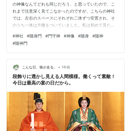
の神像なんてどれも同じだろう、と思っていたので、こ
れまで注意深く見てこなかったのですが、こちらの神社
では、左右のスペースにそれぞれ二体ずつ安置され、そ
のうち一体は片膝をついていました。私は初めて見たの
ですが、こういう造形は一般的なのでしょうか？ 他の事
#
神社
#
随身門
#
門守神
#
神像
#
随身
#
随神
例をご存知の方がいらっしゃったら、ぜひ教えていただ
#
随神門
きたいです。 ランキング参加中知識 ランキング参加中写
真・カメラ ランキング参加中歴史
•
こんな日、狼が走る。
1年前
段飾りに透かし見える人間模様。働くって素敵！
今日は最高の宴の日だから。