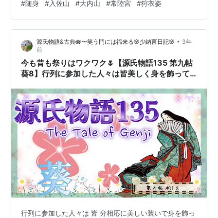
#
随身
#
入佐山
#
大内山
#
常陸宮
#
狩衣姿
ざわざ貧弱なのにして、狩衣姿で変装💦 さすが、文武両
道 生まれの良い完璧聖人の貴公子🤴 小さなことも手を抜
きませぬ🤣 物好きなストーカーかいっ！(◎_◎;) と、一瞬
•
源氏物語&古典🪷〜笑う門には福来る🌸少納言日記🌸
3年
思ったりもするけど、 実は、頭中将の妹は、葵の上 つま
前
り 源氏の正室👸 そりゃ義理の兄貴としては、 源氏の…
今も昔も祭りはワクワク🌷【源氏物語135 第九帖
葵8】行列に参加した人々は皆美しく身を飾って
いるが 源氏が抜きん出て美しい。誰も彼も源氏に
夢中である。
行列に参加した人々は 皆 分相応に美しい装いで身を飾っ