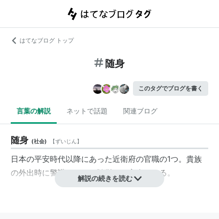
はてなブログ トップ
随身
このタグでブログを書く
言葉の解説
ネットで話題
関連ブログ
随身
(
社会
)
【
ずいじん
】
日本の平安時代以降にあった近衛府の官職の1つ。貴族
の外出時に警護のために随従した官人である。
解説の続きを読む