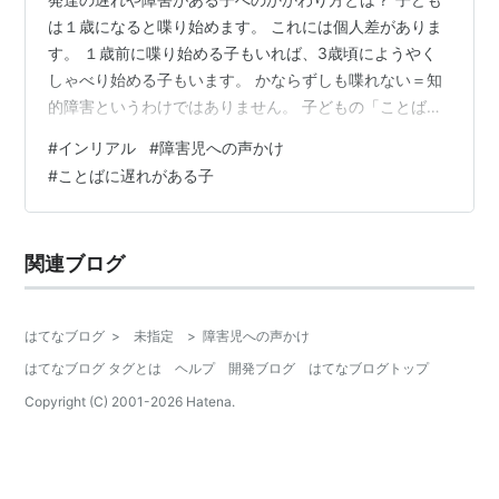
は１歳になると喋り始めます。 これには個人差がありま
す。 １歳前に喋り始める子もいれば、3歳頃にようやく
しゃべり始める子もいます。 かならずしも喋れない＝知
的障害というわけではありません。 子どもの「ことば」
が早い・遅いは周囲の子たちと比べる必要はないので
#
インリアル
#
障害児への声かけ
す。 しかし、どうしても比べてしまうかもしれません。
#
ことばに遅れがある子
では大人たちが子どもにしてあげられることはあるので
しょうか？ ここでは、そんな「ことば」が遅れている子
に対してできることを紹介します。 それが「インリア
関連ブログ
ル・アプローチ」という方法です。 聞いたことがある人
もいるかもしれません。 誰にでもで…
はてなブログ
>
未指定
>
障害児への声かけ
はてなブログ タグとは
ヘルプ
開発ブログ
はてなブログトップ
Copyright (C) 2001-
2026
Hatena.