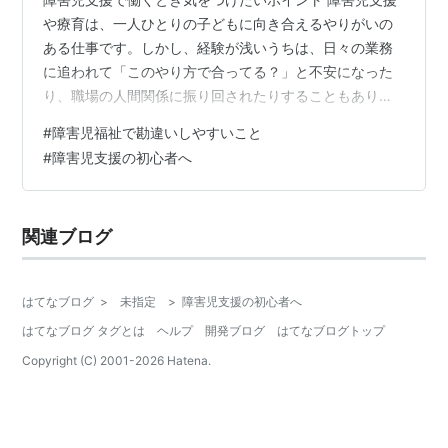
や療育は、一人ひとりの子どもに向き合えるやりがいの
ある仕事です。しかし、経験が浅いうちは、日々の業務
に追われて「このやり方で合ってる？」と不安になった
り、職場の人間関係に振り回されたりすることもありま
す。特に、放課後等デイサービスや児童発達支援などで
#
障害児福祉で勘違いしやすいこと
は、支援スタッフ・保育士・理学療法士・言語聴覚士・
#
障害児支援の初心者へ
作業療法士など、さまざまな職種が一緒に働くため、考
え方やスタイルの違いから戸惑う場面も少なくありませ
ん。やること多いし、人間関係もあるし、子どもによっ
関連ブログ
て反応が全然違うし・・・。 今回は、職場では「正し
い」と言われているけれど、よく考えたら「それは違…
はてなブログ
>
未指定
>
障害児支援の初心者へ
はてなブログ タグとは
ヘルプ
開発ブログ
はてなブログトップ
Copyright (C) 2001-
2026
Hatena.