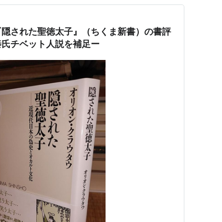
『隠された聖徳太子』（ちくま新書）の書評
秦氏チベット人説を補足ー