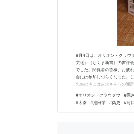
8月4日は、オリオン・クラウ
文化』（ちくま新書）の書評
でした。関係者の皆様、お疲
会には参加しづらくなった。
先生の本には吉永さんへの謝
き、先生にサインを貰いました
#
オリオン・クラウタウ
#
隠
しておこう。 ・80頁 「戦
#
太秦
#
池田栄
#
偽史
#
河
見られない」←戦前期における