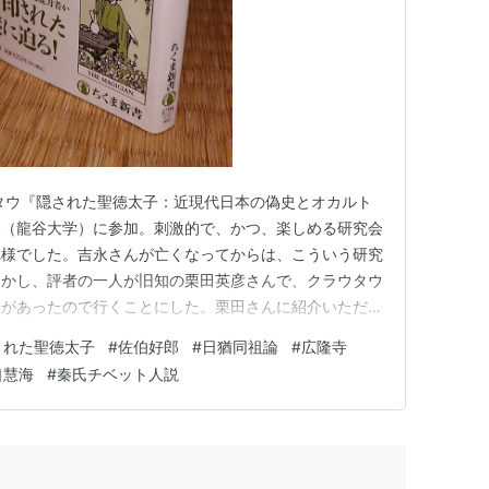
タウ『隠された聖徳太子：近現代日本の偽史とオカルト
会（龍谷大学）に参加。刺激的で、かつ、楽しめる研究会
れ様でした。吉永さんが亡くなってからは、こういう研究
しかし、評者の一人が旧知の栗田英彦さんで、クラウタウ
辞があったので行くことにした。栗田さんに紹介いただ
。ありがとうございます。 本書で気付いたことを補足
された聖徳太子
#
佐伯好郎
#
日猶同祖論
#
広隆寺
前の段階では、太子関連のセンセーショナルな論はそれほど
口慧海
#
秦氏チベット人説
太子関連の面白い論が他に…