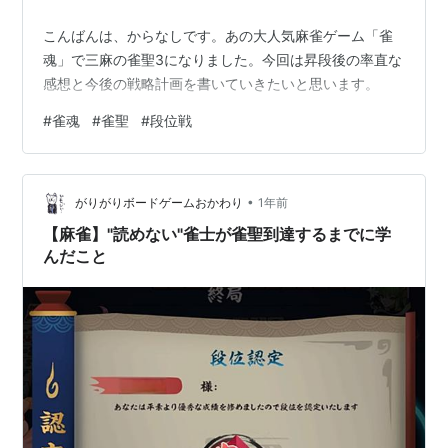
こんばんは、からなしです。あの大人気麻雀ゲーム「雀
魂」で三麻の雀聖3になりました。今回は昇段後の率直な
感想と今後の戦略計画を書いていきたいと思います。
#
雀魂
#
雀聖
#
段位戦
•
がりがりボードゲームおかわり
1年前
【麻雀】"読めない"雀士が雀聖到達するまでに学
んだこと