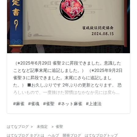
（※2025年6月29日 雀聖２に昇段できました。意識した
ことなど記事末尾に追記しました。） （※2025年9月2日
雀聖３に昇段できました。末尾にさらに追記しまし
た。） ■お久しぶりです 2年ぶりの更新となります。 恐
ろしいもので、一度抜けた習慣はなかなか元には戻ら
ず、すっかり文章を書くことから遠のいてしまいまし
#
麻雀​
#
雀魂
#
雀聖
#
ネット麻雀
#
上達法
た。 各種SNSのおすすめ欄がエンゲージを少しでも高め
るために人間の本能に訴えかけるような進化をしたり、
YouTubeやTikTokに代表されるショート動画の台頭など
はてなブログ
>
未指定
>
雀聖
無意識のまま生活すると情報の渦に巻き込まれるような
はてなブログ タグとは
ヘルプ
開発ブログ
はてなブログトップ
感覚があり、これは自分の多動・注意力欠陥気味な性質