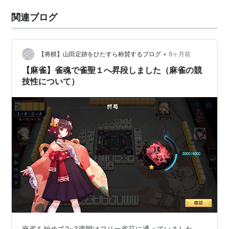
関連ブログ
•
【将棋】山田定跡をひたすら称賛するブログ
6ヶ月前
【麻雀】雀魂で雀聖１へ昇段しました（麻雀の競
技性について）
麻雀を始めて2~3週間はフリー雀荘に通っていました