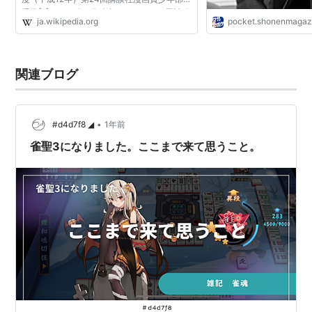
受賞[2]。2019年8月時点でコミックス累計発
ja.wikipedia.org
pocket.shonenmagaz
行部数は1600万部を記録している[2]。 雀豪
として名を馳せた...
関連ブログ
•
#d4d7f8 ◢
1年前
雀聖3になりました。ここまで来て思うこと。