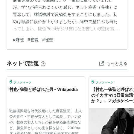
が、学びが得られにくいと感じ、ネット麻雀（雀魂）に
専念して、牌譜検討で反省会をすることにしました。初
めは順調に段位が上がりましたが、途中で壁にぶち当た
ってしまい、段位Pointがジリ貧になる苦しい状態が長く
続いて、当ブログの更新を2ヵ月もサボってしまいまし
#
麻雀
#
雀魂
#
雀聖
た。雀豪３で長く留まっておりましたが、その壁を乗り
越えられたのか、昨日に雀聖１へ昇段して心のゆとりが
できました。 「雀聖１」ってどの程度強いの？について
ネットで話題
もっと見る
は、「天鳳の特上卓の中間当たり」が大雑把なところか
と思います。ちなみに、「雀魂牌譜屋」によれば、全ア
カウント中の上位2.5%に相当します[1]…
6
5
ブックマーク
ブックマーク
哲也-雀聖と呼ばれた男 - Wikipedia
【哲也ー雀聖と呼ばれ
のイカサマは日常生活
か？』 - マガポケベー
戦後復興期を時代設定にした麻雀漫画。 主人
公の青年・哲也が玄人として成長していく姿
や、数多の玄人たちとの鎬を削る麻雀勝負な
ど、勝負師としての生き様を描く。 2000年
度（平成12年）第24回講談社漫画賞少年部門