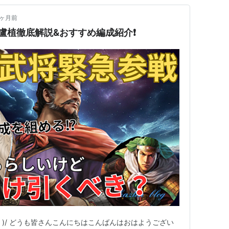
2ヶ月前
盧植徹底解説&おすすめ編成紹介❗️
 ˆoˆ )/ どうも皆さんこんにちはこんばんはおはようござい