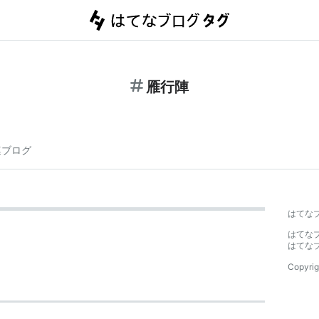
雁行陣
連ブログ
はてな
はてな
はてな
Copyrig