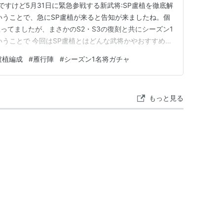
ですけど5月31日に緊急参戦する新武将:SP盧植を徹底解
いうことで、急にSP盧植が来ると告知が来ましたね。個
ってましたが、まさかのS2・S3の復刻と共にシーズン1
いうことで 今回はSP盧植とはどんな武将かやおすすめ編
？についてなども話していけたらなと思います。 という
盧植編成
#
雁行陣
#
シーズン1名将ガチャ
￣ ￣) 【目次】 １ SP盧植ってどんな武将？ ・ SP盧
もっと見る