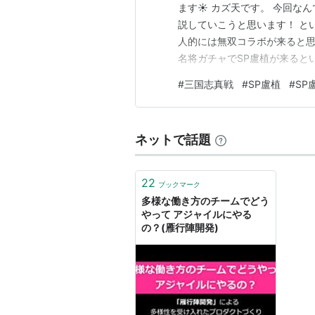
ます☀ カズ天です。 今回なん
説していこうと思います！ と
人的には無双コラボが来ると思
名将ガチャでSP盧植が来ると
成、またSP盧植は引くべきか
#
三国志真戦
#
SP盧植
#
SP
ことで早速やっていきましょうd(
植…
ネットで話題
22
ブックマーク
多様な働き⽅のチームでどう
やって アジャイルにやる
の？(雁行陣開発)