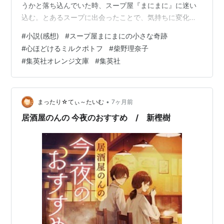
うかと落ち込んでいた時、スープ屋『まにまに』に迷い
込む。とあるスープに出会ったことで、気持ちに変化
が・・・。そしてお店でアルバイトをすることになり!?店
#
小説(感想)
#
スープ屋まにまにの小さな奇跡
長は無愛想でどこか謎めいた男性。お店には何かを抱え
#
心ほどけるミルクポトフ
#
柴野理奈子
たお客さんが来て――。二人の音大生、母と娘、会社員
#
集英社オレンジ文庫
#
集英社
と恋人など、それぞれの視点で描く、８つの連作短編を
収録。スープ屋さんが舞台の連作短編集。主の人物が変
わりそれぞれの想いなどが読めるので、あの時こう思っ
ていたのかなど分かるのが良かった。一歩踏み出したり
•
まったり☆てぃ～たいむ
7ヶ月前
変わった…
居酒屋のんの 今夜のおすすめ / 新樫樹