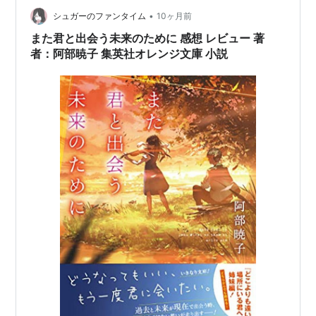
との食を通した交流が良かった。千裕と茜、幸せな未
•
シュガーのファンタイム
10ヶ月前
来…
また君と出会う未来のために 感想 レビュー 著
者：阿部暁子 集英社オレンジ文庫 小説