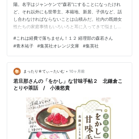
陽。名字はジャンケンで“森若”にすることになったけれ
ど、それ以外にも世帯主、本籍地、新居、子供など、話
し合わなければならないことは山積みだ。社内の既婚女
性たちの家庭事情もいろいろと耳に入ってきて悩まし
い。そしてそんな間も仕事は待ってくれない。業務効率
#
これは経費で落ちません！１２ 経理部の森若さん
化のためのデジタル化も始まった。天天コーポレーショ
#
青木祐子
#
集英社オレンジ文庫
#
集英社
ンの従来の経理システム通称「天かす」から、新しいシ
ステムを導入することになり、沙名子は経理部代表とし
て業務効率化委員会に参加することに。仕事とプライベ
ート、どちらでも沙名子のタスクは増えていくけれ
•
まったり☆てぃ～たいむ
10ヶ月前
ど……？シリーズ第１２弾。遂に森若さんも結婚しちゃっ
若旦那さんの「をかし」な甘味手帖２ 北鎌倉こ
たか…
とりや茶話 / 小湊悠貴