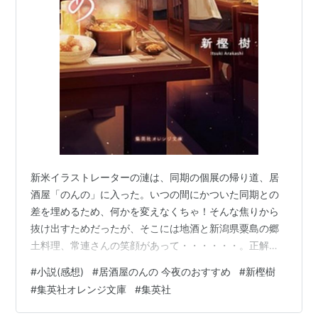
新米イラストレーターの漣は、同期の個展の帰り道、居
酒屋「のんの」に入った。いつの間にかついた同期との
差を埋めるため、何かを変えなくちゃ！そんな焦りから
抜け出すためだったが、そこには地酒と新潟県粟島の郷
土料理、常連さんの笑顔があって・・・・・・。正解の
イラストに迷ったり、気持ちがわからなくて悩んだり、
#
小説(感想)
#
居酒屋のんの 今夜のおすすめ
#
新樫樹
一歩を踏み出すのが怖かったりしても、居酒屋「のん
#
集英社オレンジ文庫
#
集英社
の」のおすすめで今夜も乾杯。優しく見守り安心感を与
えてくれる常連客の嶺さんの隣が、いつしか世界で一番