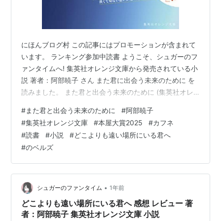
にほんブログ村 この記事にはプロモーションが含まれて
います。 ランキング参加中読書 ようこそ、シュガーのフ
ァンタイムへ! 集英社オレンジ文庫から発売されている小
説 著者：阿部暁子 さん また君に出会う未来のために を
読みました。 また君と出会う未来のために (集英社オレ
ンジ文庫) 作者:阿部暁子 集英社 Amazon 本屋大賞2025
#
また君と出会う未来のために
#
阿部暁子
大賞受賞作「カフネ」の作者さんが過去に書いた作品と
#
集英社オレンジ文庫
#
本屋大賞2025
#
カフネ
いうことで手に取りました。 また「どこよりも遠い場所
#
読書
#
小説
#
どこよりも遠い場所にいる君へ
にいる君へ」のシリーズでもあります。 めちゃくちゃ良
#
のベルズ
かったです! この記事では本作の内容紹介や感想、レビュ
ーを書いていきます。 いつも通り個人的な評価です。 肝
心…
•
シュガーのファンタイム
1年前
どこよりも遠い場所にいる君へ 感想 レビュー 著
者：阿部暁子 集英社オレンジ文庫 小説