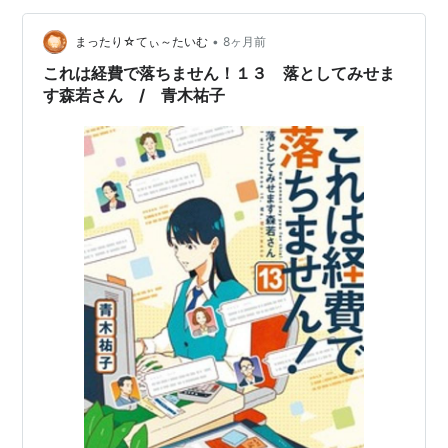
居心地のいい場所になっていく――。今日が美味しく終
われば、明日もきっと大丈夫。「こんなお店に行きた
•
まったり☆てぃ～たいむ
8ヶ月前
い」が詰まった絶品郷土グルメ小説！新米イラストレー
これは経費で落ちません！１３ 落としてみせま
ター…
す森若さん / 青木祐子