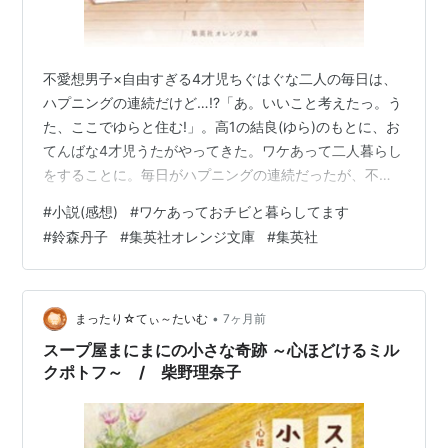
不愛想男子×自由すぎる4才児ちぐはぐな二人の毎日は、
ハプニングの連続だけど…!?「あ。いいこと考えたっ。う
た、ここでゆらと住む!」。高1の結良(ゆら)のもとに、お
てんばな4才児うたがやってきた。ワケあって二人暮らし
をすることに。毎日がハプニングの連続だったが、不愛
想な結良は、つむちゃんパパやクラスメイト、同じアパ
#
小説(感想)
#
ワケあっておチビと暮らしてます
ートの咲羽子さんなど、まわりの人を頼れるようにな
#
鈴森丹子
#
集英社オレンジ文庫
#
集英社
る。そして母の日。お出かけ中にうたの我儘から事件が
起こる! 結良は初めてうたを怒るが、実はうたには言えな
かった想いがあって――。少しずつ家族になる二人の、
笑えて泣ける60日間。うたがとにかく可愛すぎた。結良
•
まったり☆てぃ～たいむ
7ヶ月前
は一人が好きと言ってあまり人と深…
スープ屋まにまにの小さな奇跡 ～心ほどけるミル
クポトフ～ / 柴野理奈子