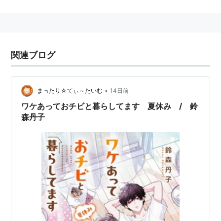
関連ブログ
•
まったり☆てぃ～たいむ
14日前
ワケあっておチビと暮らしてます 夏休み / 鈴
森丹子