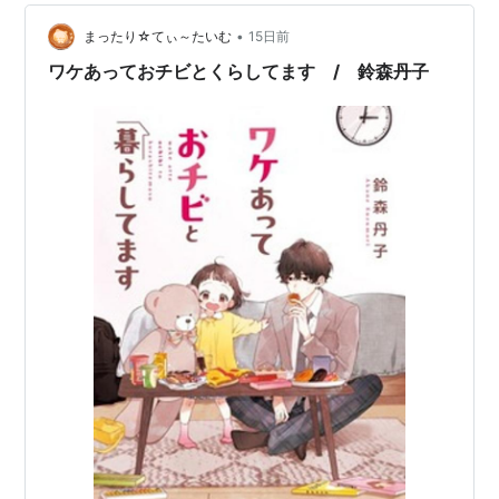
•
まったり☆てぃ～たいむ
15日前
ワケあっておチビとくらしてます / 鈴森丹子