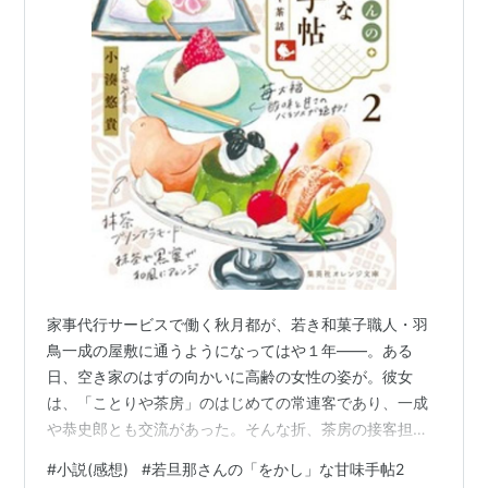
家事代行サービスで働く秋月都が、若き和菓子職人・羽
鳥一成の屋敷に通うようになってはや１年――。ある
日、空き家のはずの向かいに高齢の女性の姿が。彼女
は、「ことりや茶房」のはじめての常連客であり、一成
や恭史郎とも交流があった。そんな折、茶房の接客担当
である瑠花が来られなくなり、茶房の営業がピンチに。
#
小説(感想)
#
若旦那さんの「をかし」な甘味手帖2
そこで都は、小料理屋でのアルバイト経験を思い出し、