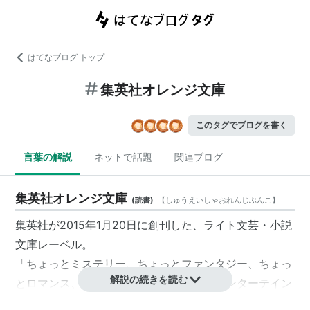
はてなブログ トップ
集英社オレンジ文庫
このタグでブログを書く
言葉の解説
ネットで話題
関連ブログ
集英社オレンジ文庫
(
読書
)
【
しゅうえいしゃおれんじぶんこ
】
集英社が2015年1月20日に創刊した、
ライト文芸
・小説
文庫レーベル。
「ちょっとミステリー、ちょっとファンタジー、ちょっ
解説の続きを読む
とロマンス、ちょっと読みたい 極上のエンターテイン
メント、ここにあります。」がテーマ。