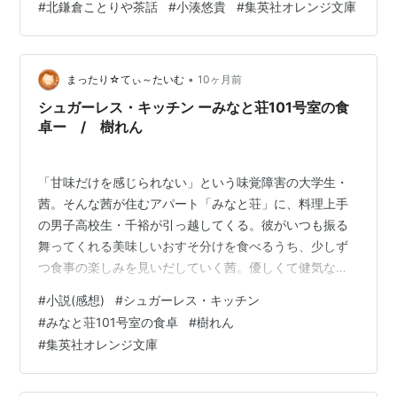
#
北鎌倉ことりや茶話
#
小湊悠貴
#
集英社オレンジ文庫
自分が代わりに出ると提案するが・・・？ほかにも、一
成と恭史郎の知られざる出会いや、コンプレックスを抱
えたとある女性のお話、そして職人としての一成におと
ずれる試練も・・・!?シリーズ第２弾。都が家事代行に来
•
まったり☆てぃ～たいむ
10ヶ月前
てもう１年経つのか！週末にはことりやでバイトもす
シュガーレス・キッチン ーみなと荘101号室の食
る…
卓ー / 樹れん
「甘味だけを感じられない」という味覚障害の大学生・
茜。そんな茜が住むアパート「みなと荘」に、料理上手
の男子高校生・千裕が引っ越してくる。彼がいつも振る
舞ってくれる美味しいおすそ分けを食べるうち、少しず
つ食事の楽しみを見いだしていく茜。優しくて健気な千
裕の背中を見ていると、どうしても昔の愛犬・ちーちゃ
#
小説(感想)
#
シュガーレス・キッチン
んの姿が重なってしまい・・・・・・。一つの食卓が二
#
みなと荘101号室の食卓
#
樹れん
人の過去を繋ぐ、ぬくもりと癒しの再生ものがたり。表
#
集英社オレンジ文庫
紙のイラストからほんわかした話なのかと思ったら、結
構重めの話だった。子供の頃の傷はずっと心に残ってた
りするよね・・・大家さんの綾乃と孫の千裕、そして茜