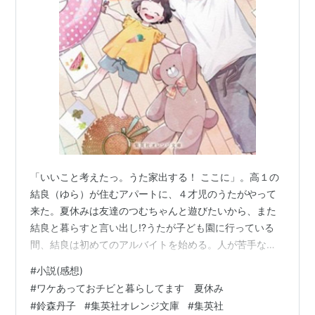
「いいこと考えたっ。うた家出する！ ここに」。高１の
結良（ゆら）が住むアパートに、４才児のうたがやって
来た。夏休みは友達のつむちゃんと遊びたいから、また
結良と暮らすと言い出し!?うたが子ども園に行っている
間、結良は初めてのアルバイトを始める。人が苦手な結
良だが、個性的なバイト仲間や店長と出会い…？そし
#
小説(感想)
て、うたとは「家族みんなで海に行く」と約束をするけ
#
ワケあっておチビと暮らしてます 夏休み
れど――。少しずつ成長していく二人の笑えて泣ける、
#
鈴森丹子
#
集英社オレンジ文庫
#
集英社
45日間。可愛くって、可笑しくって、じんとくる！無愛