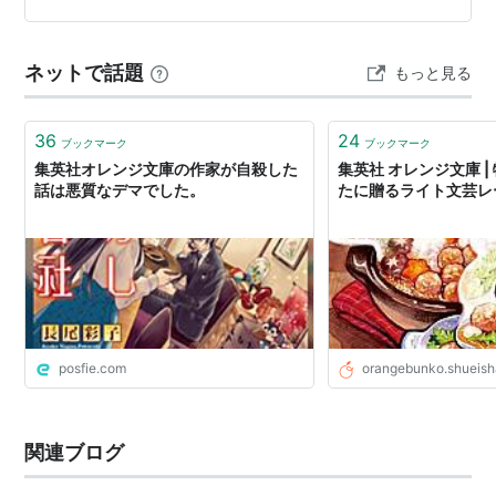
想男子×自由すぎる４才児、二人暮らしの夏休み。シリー
ズ第２弾。夏休みの間、つむちゃんと遊びたいから結良
ネットで話題
もっと見る
のアパートに家出するうたと結良の生活が再び始…
36
24
ブックマーク
ブックマーク
集英社オレンジ文庫の作家が自殺した
集英社 オレンジ文庫 
話は悪質なデマでした。
たに贈るライト文芸レ
posfie.com
orangebunko.shueish
関連ブログ