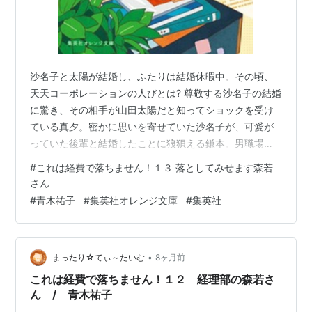
沙名子と太陽が結婚し、ふたりは結婚休暇中。その頃、
天天コーポレーションの人びとは? 尊敬する沙名子の結婚
に驚き、その相手が山田太陽だと知ってショックを受け
ている真夕。密かに思いを寄せていた沙名子が、可愛が
っていた後輩と結婚したことに狼狽える鎌本。男職場の
営業部で、東北への販路を開こうと奮闘する亜希。自分
#
これは経費で落ちません！１３ 落としてみせます森若
の真価が認められないことが不満な馬垣。そして営業部
さん
長の吉村とソリが合わないけれど、なんだかんだと食事
#
青木祐子
#
集英社オレンジ文庫
#
集英社
をすることになった経理部長新発田など、沙名子と太陽
を取り巻く人びとを描いた人気シリーズ第13巻!シリーズ
第１３弾はスピンオフ的な短編集の巻。鎌本と馬垣の話
•
まったり☆てぃ～たいむ
8ヶ月前
が苦痛すぎて読むのに時間がかかったわ。鎌本…
これは経費で落ちません！１２ 経理部の森若さ
ん / 青木祐子