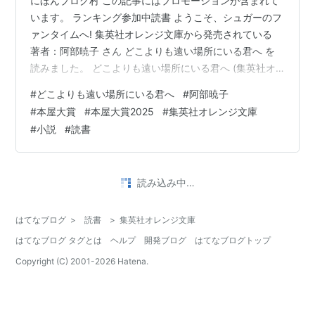
にほんブログ村 この記事にはプロモーションが含まれて
います。 ランキング参加中読書 ようこそ、シュガーのフ
ァンタイムへ! 集英社オレンジ文庫から発売されている
著者：阿部暁子 さん どこよりも遠い場所にいる君へ を
読みました。 どこよりも遠い場所にいる君へ (集英社オ
レンジ文庫) 作者:阿部暁子 集英社 Amazon 本屋大賞
#
どこよりも遠い場所にいる君へ
#
阿部暁子
2025大賞受賞作「カフネ」を書いた阿部さんの作品とい
#
本屋大賞
#
本屋大賞2025
#
集英社オレンジ文庫
うことで手に取りました。 カフネめちゃくちゃ良かった
#
小説
#
読書
ですからね。 さっそく感想、レビューを書いていきま
す。 いつも通り個人的な評価です。 口コミの1つとして
参考に見てもらえればと思います。 若干のネタバレが含
読み込み中…
まれるかも…
はてなブログ
>
読書
>
集英社オレンジ文庫
はてなブログ タグとは
ヘルプ
開発ブログ
はてなブログトップ
Copyright (C) 2001-
2026
Hatena.