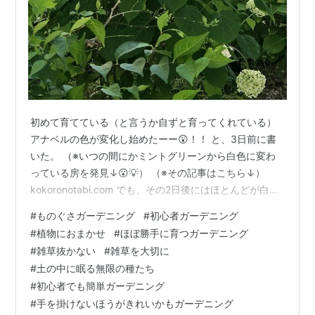
初めて育てている（と言うか自ずと育ってくれている）
アナベルの色が変化し始めたーー😲！！ と、3日前に書
いた。 （※いつの間にかミントグリーンから白色に変わ
っている房を発見↓😮💡） （※その記事はこちら↓）
kokoronotabi.com でも、その2日後にはほとんどが白色
に変わっていた……😮😮😮 ものぐさ初心者ガーデナーの
#
ものぐさガーデニング
#
初心者ガーデニング
私は、何も調べやしないのだけど……😅（育てながら気付
#
植物におまかせ
#
ほぼ勝手に育つガーデニング
いていくタイプ🤣） もしかしてアナベルって、育ってく
#
雑草抜かない
#
雑草を大切に
ると白色に変わるものだったの！？？？ そーゆーものだ
#
土の中に眠る無限の種たち
ったの？の？のー！？ ま、とにかく面白いね😆 こんなに
#
初心者でも簡単ガーデニング
毎日、庭の変化を愉しむようになった自分の変化も、面
#
手を掛けないほうがきれいかもガーデニング
白いわ🎶 何歳…