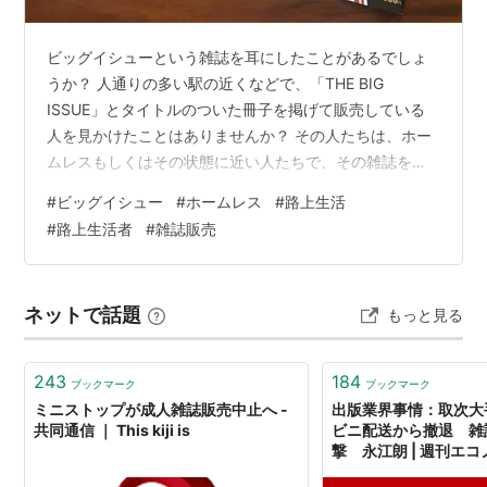
ビッグイシューという雑誌を耳にしたことがあるでしょ
うか？ 人通りの多い駅の近くなどで、「THE BIG
ISSUE」とタイトルのついた冊子を掲げて販売している
人を見かけたことはありませんか？ その人たちは、ホー
ムレスもしくはその状態に近い人たちで、その雑誌を販
売することで、収入を得て生活をし、ホームレス状態か
#
ビッグイシュー
#
ホームレス
#
路上生活
ら抜け出す機会を得ようとしています。 ビッグイシュー
#
路上生活者
#
雑誌販売
の事業はイギリスのロンドンで誕生し、日本では2003年
に大阪で始まりました。 私は最近まで、路上で何か雑誌
のようなものを売っている人がいるな、という認識しか
ネットで話題
もっと見る
ありませんでした。 しかし、その雑誌をホームレス状態
にある人が売っていて、その人た…
243
184
ブックマーク
ブックマーク
ミニストップが成人雑誌販売中止へ -
出版業界事情：取次大
共同通信 ｜ This kiji is
ビニ配送から撤退 雑
撃 永江朗 | 週刊エコノ