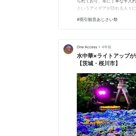
られており、常に丁寧な手入れ
というアイデアが訪れる人々
した。 このユニークな景観が
#
雨引観音あじさい祭
影したいと思う人々が毎年増え
観音あじさい祭り2024いつ
•
One Access
4年前
水中華×ライトアップが
【茨城・桜川市】