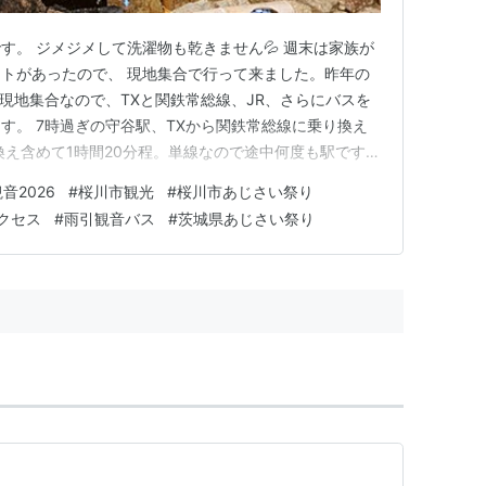
す。 ジメジメして洗濯物も乾きません💦 週末は家族が
トがあったので、 現地集合で行って来ました。昨年の
は現地集合なので、TXと関鉄常総線、JR、さらにバスを
す。 7時過ぎの守谷駅、TXから関鉄常総線に乗り換え
換え含めて1時間20分程。単線なので途中何度も駅ですれ
でJR水戸線に乗り換えます。 岩瀬駅に到着。ここからコ
音2026
#
桜川市観光
#
桜川市あじさい祭り
O」に乗り換え。 ここで問題発生！バスが時間になって
クセス
#
雨引観音バス
#
茨城県あじさい祭り
間中…