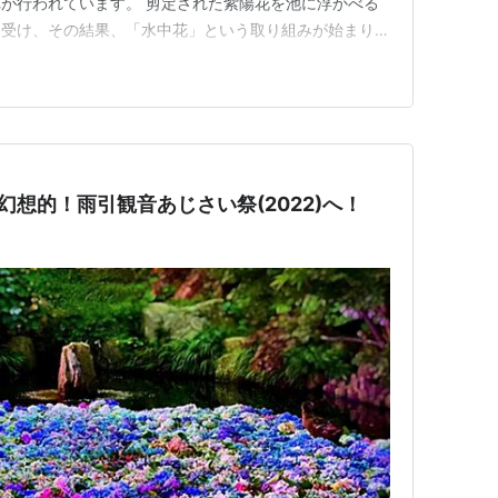
が行われています。 剪定された紫陽花を池に浮かべる
に受け、その結果、「水中花」という取り組みが始まりま
SNSで拡散されることにより、美しい紫陽花の写真を撮
続け、多くの参拝客が訪れるようになりました。 雨引
？時間や場所にライト…
幻想的！雨引観音あじさい祭(2022)へ！