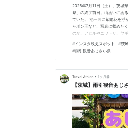
2026年7月11日（土）、茨
祭」の終了前日。山あいにあ
ていた。 池一面に紫陽花を浮
ャボン玉など、写真に収めたく
のが、アヒルやニワトリ、ヤ
ることだった。
#
インスタ映えスポット
#
茨
#
雨引観音あじさい祭
•
Travel Athlon
1ヶ月前
【茨城】雨引観音あじ