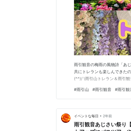
雨引観音の梅雨の風物詩「あじ
共にトレランも楽しんできた
(^^)/ \雨引山トレラン＆雨引
#
雨引山
#
雨引観音
#
雨引観
•
イベントな毎日
2年前
雨引観音あじさい祭り【