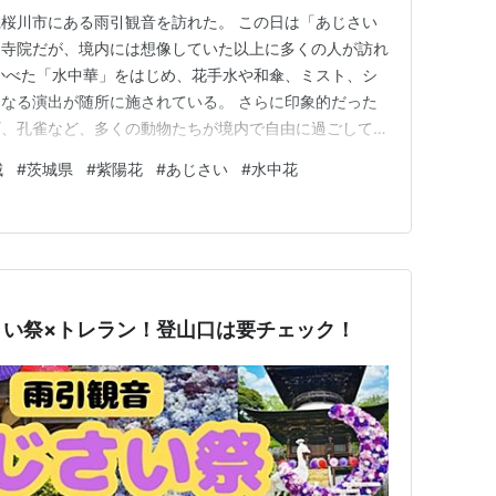
城県桜川市にある雨引観音を訪れた。 この日は「あじさい
る寺院だが、境内には想像していた以上に多くの人が訪れ
かべた「水中華」をはじめ、花手水や和傘、ミスト、シ
なる演出が随所に施されている。 さらに印象的だった
ギ、孔雀など、多くの動物たちが境内で自由に過ごしてい
城
#
茨城県
#
紫陽花
#
あじさい
#
水中花
さい祭×トレラン！登山口は要チェック！