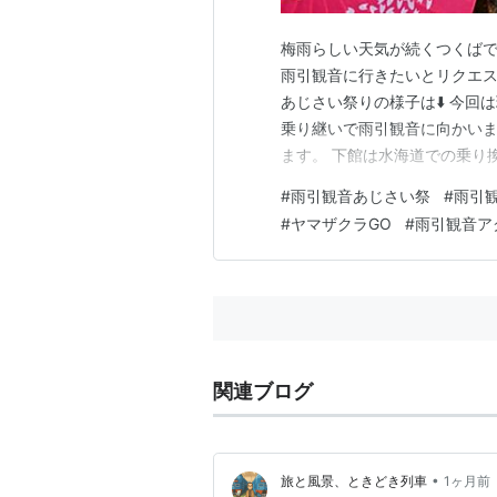
梅雨らしい天気が続くつくばで
雨引観音に行きたいとリクエス
あじさい祭りの様子は⬇️ 今回
乗り継いで雨引観音に向かいま
ます。 下館は水海道での乗り
違います。 下館に到着。ここ
#
雨引観音あじさい祭
#
雨引観
ミュニティバス「ヤマザクラG
#
ヤマザクラGO
#
雨引観音ア
も来ません。 あじさい祭り期
関連ブログ
•
旅と風景、ときどき列車
1ヶ月前