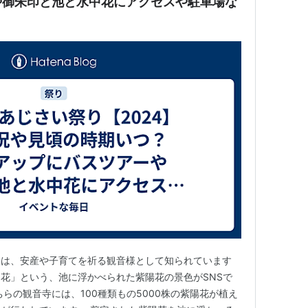
や御朱印と池と水中花にアクセスや駐車場な
」は、安産や子育てを祈る観音様として知られています
花」という、池に浮かべられた紫陽花の景色がSNSで
らの観音寺には、100種類もの5000株の紫陽花が植え