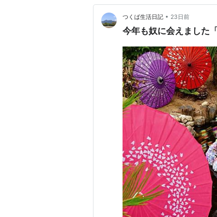
•
つくば生活日記
23日前
今年も奴に会えました