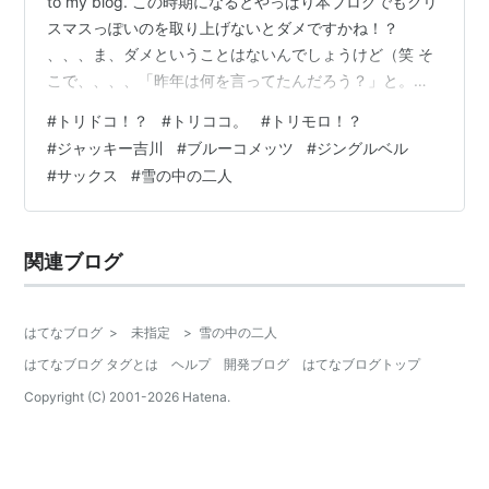
to my blog. この時期になるとやっぱり本ブログでもクリ
スマスっぽいのを取り上げないとダメですかね！？
、、、ま、ダメということはないんでしょうけど（笑 そ
こで、、、、「昨年は何を言ってたんだろう？」と。
rising-spirit.hatenablog.com ふ～ん。そうかぁ～。昨年
#
トリドコ！？
#
トリココ。
#
トリモロ！？
も雪が降ってたんですね。 そして、バニーズの曲を紹介
#
ジャッキー吉川
#
ブルーコメッツ
#
ジングルベル
したりしてたようで。。。 それじゃぁ、今回はブルコメ
#
サックス
#
雪の中の二人
など如何でしょう？ まずは定番楽曲なのですが、、、 ジ
ャッキー吉川とブルー・コメッツ／ジングル・ベルJingle
Bells（1966年） …
関連ブログ
はてなブログ
>
未指定
>
雪の中の二人
はてなブログ タグとは
ヘルプ
開発ブログ
はてなブログトップ
Copyright (C) 2001-
2026
Hatena.