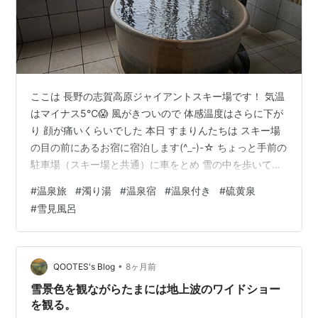
ここは 長野の志賀高原ジャイアントスキー場です！ 気温
はマイナス5℃😱 風がきついので 体感温度はさらに下が
り 顔が痛いくらいでした 本日 すまりんたちは スキー場
の目の前にあるお宿に宿泊します(^_-)-☆ ちょっと手前の
駐車場（スキー場と共通）に車をとめ 雪の中を歩いて玄
関へと向かいました🐾🐾 志賀高原 白い温泉 渓谷の湯
#
温泉旅
#
濁り湯
#
温泉宿
#
温泉付き
#
硫黄泉
（長野県下高井郡） チェックイン15:00 チェックアウト
#
雪見風呂
10:00 長野電鉄 志賀高原線「志賀高原山の駅」のバス停
より無料送迎があります🚌 写真 左のカウンターがフロン
トです すまりんたちはチェックイン可能時刻より15分ほ
ど前に到着しました 15時まで 奥の待合所で待…
•
QOOTES's Blog
8ヶ月前
雪景色を観ながらたまには地上波のワイドショー
を観る。