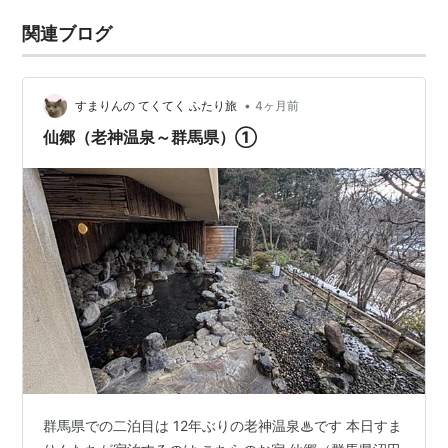
関連ブログ
•
すまりんの てくてく ふたり旅
4ヶ月前
仙郷（老神温泉～群馬県）①
群馬県での二泊目は 12年ぶりの老神温泉♨です 本日すま