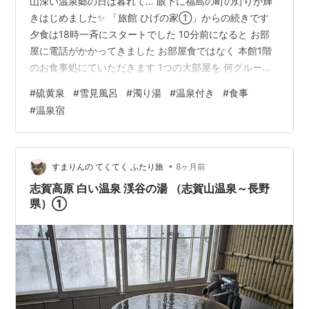
山深い温泉郷の日は暮れて… 眼下に福島の町の灯りが輝
きはじめました✨ 「旅館 ひげの家①」からの続きです
夕食は18時一斉にスタートでした 10分前になると お部
屋に電話がかかってきました お部屋食ではなく 本館1階
のお食事処にていただきます 1つの大部屋を 何グループ
かで利用します 各部屋の前に『客室名と宿泊者の名前』
#
硫黄泉
#
雪見風呂
#
濁り湯
#
温泉付き
#
食事
が書かれていました すまりんたちは 一番奥のお部屋「白
#
温泉宿
樺」にていただきました 一番乗りできなかったので 全体
の写真は撮れませんでしたが この日は5グループが同室
しました 各テーブルには客室名のプレートが置かれてい
て すまりんたちは 窓際の角っこのテーブル席でした ド
•
すまりんの てくてく ふたり旅
8ヶ月前
リンクメニュ…
志賀高原 白い温泉 渓谷の湯 （志賀山温泉～長野
県）①