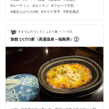
(*_*; でもお風呂は大好き♪ 雪見の露天風呂なんて最高で
#
ルーティン
#
カツゲン
#
フルーツ牛乳
す (*´꒳`*) スーパー銭湯に行くと、入浴時間は平均して3
#
風呂上がりの1杯
#
サウナ苦手
#
雪見風呂
時間かな？ 髪を乾かしたりする時間を入れると、最低で
も３時間半は必要です。 お風呂でそんなに長く何してる
の (?_?) と聞かれる事があるのですが…
•
すまりんの てくてく ふたり旅
7ヶ月前
旅館 ひげの家（高湯温泉～福島県）②