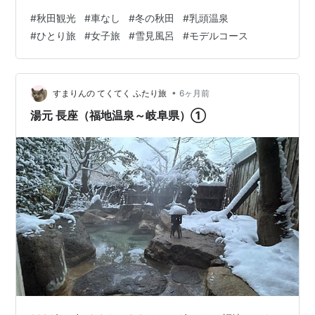
機関を活用したい方 「冬の秋田は雪道が怖くて運転なん
#
秋田観光
#
車なし
#
冬の秋田
#
乳頭温泉
て無理」「でも憧れの雪見露天風呂に入りたい」——そ
#
ひとり旅
#
女子旅
#
雪見風呂
#
モデルコース
んな方に向け、JRとバスだけで乳頭温泉・横手かまくら
を巡る2泊3日プランを、分単位・1円単位の実数で徹底解
説します。 ❄️ 【結論】冬の車なし旅を成功させる3つの
ポイント1. 拠点は「秋田駅」一択：駅直結・徒歩5分圏内
•
すまりんの てくてく ふたり旅
6ヶ月前
の宿に荷物を預けて身軽に…
湯元 長座（福地温泉～岐阜県）①