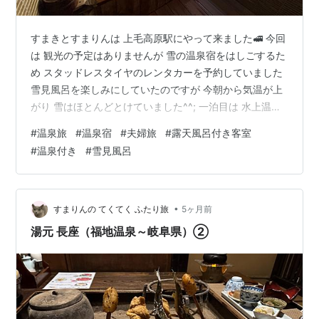
すまきとすまりんは 上毛高原駅にやって来ました🚅 今回
は 観光の予定はありませんが 雪の温泉宿をはしごするた
め スタッドレスタイヤのレンタカーを予約していました
雪見風呂を楽しみにしていたのですが 今朝から気温が上
がり 雪はほとんどとけていました^^; 一泊目は 水上温泉
郷にある温泉宿に宿泊します(^_-)-☆ 源泉湯の宿 松乃井
#
温泉旅
#
温泉宿
#
夫婦旅
#
露天風呂付き客室
（群馬県利根郡みなかみ町湯原） チェックイン15:00 チ
#
温泉付き
#
雪見風呂
ェックアウト10:00 利根川のほとりにある温泉リゾート
です✨ 車をとめて 奥の玄関へとすすみます 入り口付近に
喫煙室がありました 水上駅と上毛高原駅まで 無料の送迎
サービスがあります チェックイン可能時刻の2…
•
すまりんの てくてく ふたり旅
5ヶ月前
湯元 長座（福地温泉～岐阜県）②