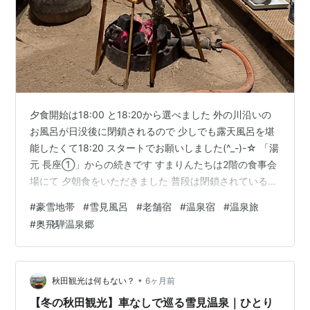
夕食開始は18:00 と18:20から選べました 外の川沿いの
お風呂が日没後に閉鎖されるので 少しでも露天風呂を堪
能したくて18:20 スタートでお願いしました(^_-)-☆ 「湯
元 長座①」からの続きです すまりんたちは2階の食事会
場にて 夕朝食をいただきました 普段は閉鎖されている扉
が 食事時間のみ開きます 個室になっていて 各お部屋の
#
豪雪地帯
#
雪見風呂
#
老舗宿
#
温泉宿
#
温泉旅
前に名前が書かれてありました 半分以上が海外からのお
#
奥飛騨温泉郷
客さんのようで 英語で名前を聞かれました💦 すまりんた
ちはこちらのお部屋です 真ん中に囲炉裏がありました ド
リンクメニュー すまきは 久寿玉 辛口で 日本料理に合う
美味しいお酒だったそうです すまりんは ウ…
•
秋田観光は何もない？
6ヶ月前
【冬の秋田観光】車なしで巡る雪見温泉｜ひとり