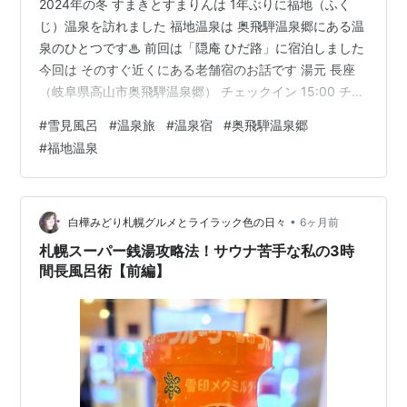
2024年の冬 すまきとすまりんは 1年ぶりに福地（ふく
じ）温泉を訪れました 福地温泉は 奥飛騨温泉郷にある温
泉のひとつです♨ 前回は「隠庵 ひだ路」に宿泊しました
今回は そのすぐ近くにある老舗宿のお話です 湯元 長座
（岐阜県高山市奥飛騨温泉郷） チェックイン 15:00 チェ
ックアウト 10:00 向かいに濃飛バスのバス停もあります
#
雪見風呂
#
温泉旅
#
温泉宿
#
奥飛騨温泉郷
が👇 すまりんたちは車で訪れました🚗 さすが すごい積雪
#
福地温泉
量ですね！ 駐車場もどこに車をとめて良いかわからない
状態でしたが 敷地内に入るとスタッフのかたが出てこら
れ 迎え入れて下さいました もうすぐお正月 という時期
でしたから 門松が飾られていました 本館へは長い…
•
白樺みどり札幌グルメとライラック色の日々
6ヶ月前
札幌スーパー銭湯攻略法！サウナ苦手な私の3時
間長風呂術【前編】