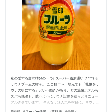
私の愛する趣味嗜好の一つ♪ スーパー銭湯通い (*^^*) ♨
サウナブームの昨今。 ここ数年〜、地元でも「札幌をサ
ウナの街にする」という動きがあり、どの温泉ホテルも
スパも銭湯も、競うようにサウナ設備を続々とリニュー
アルさせています。 そんなサ活人気を横目に、サウナは
完全スルーな私 (^_^;) 呼吸が苦しくて入っていられない…
#
札幌
#
スーパー銭湯
#
攻略法
#
長風呂