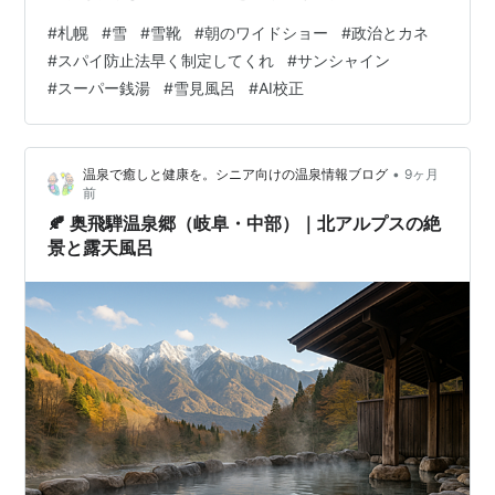
んだけど(笑)。 旅先でしか観ない地上波テレビを見る
#
札幌
#
雪
#
雪靴
#
朝のワイドショー
#
政治とカネ
と、早速TBSのラヴィットを除き雪の話題一色。早速車
#
スパイ防止法早く制定してくれ
#
サンシャイン
用品の店に取材したビデオ。「どうですか？雪の影響は
#
スーパー銭湯
#
雪見風呂
#
AI校正
ありますか？」「スタッドレスへの履き替えで来店され
るお客様が多いですね。」 こんなん放送すればいいだけ
なんてぼろい商売だな(笑)。 だいたいどんな話題を取り
•
温泉で癒しと健康を。シニア向けの温泉情報ブログ
9ヶ月
上げるのかが放送見なくてもわかる…
前
🍂 奥飛騨温泉郷（岐阜・中部）｜北アルプスの絶
景と露天風呂