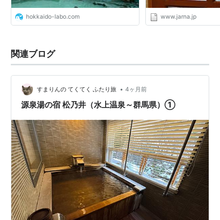
hokkaido-labo.com
www.jarna.jp
関連ブログ
•
すまりんの てくてく ふたり旅
4ヶ月前
源泉湯の宿 松乃井（水上温泉～群馬県）①