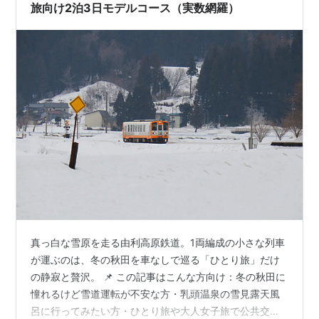
旅向け2泊3日モデルコース（実数網羅）
真っ白な雪原を走る由利高原鉄道。1両編成の小さな列車
が運ぶのは、冬の秋田を車なしで巡る「ひとり旅」だけ
の静寂と贅沢。 📌 この記事はこんな方向け：冬の秋田に
憧れるけど雪道運転が不安な方・乳頭温泉の雪見露天風
呂に行ってみたい方・ひとり旅や大人女子旅で公共交通