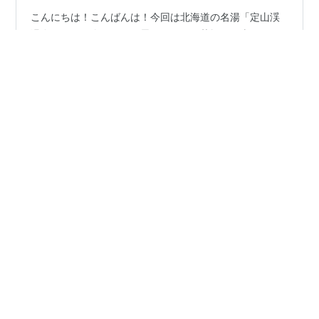
こんにちは！こんばんは！今回は北海道の名湯「定山渓
温泉」をご紹介したいと思います🌿。札幌から車でたっ
たの1時間という近さなのに、まるで別世界のような豊か
な自然に出会える場所なんです。 正直、私も最初は「札
幌から1時間でそんなに良い温泉があるの？」って半信半
疑でした💭。でも実際に行ってみると、その自然の美し
#
定山渓温泉
#
北海道の温泉
#
シニア旅
#
渓谷の湯
さと温泉の素晴らしさにすっかり魅了されちゃって。皆