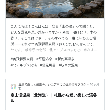
こんにちは！こんばんは！😊♨️「山の湯」って聞くと、
どんな景色を思い浮かべますか？⛰️雪、湯けむり、木の
香り、そして静けさ…。そのすべてを一度に味わえる場
所――それが**奥飛騨温泉郷（おくひだおんせんごう）
**です。 岐阜県の北部、北アルプスのふもとに点在する
五つの温泉地。平湯・福地・新平湯・栃尾・新穂高♨️。
#
奥飛騨温泉郷
#
平湯温泉
#
新穂高温泉
それぞれに個性がありながら、どこも“自然の懐に抱かれ
#
北アルプスの湯
#
雪見風呂
#
岐阜の温泉
る湯”という共通点があります。 🏔️ 山々に見守られる湯
けむりの里 奥飛騨の魅力をひとことで言うなら――「山
が近い」。見上げると、槍ヶ岳や笠ヶ岳がすぐそこにそ
•
温泉で癒しと健康を。シニア向けの温泉情報ブログ
10ヶ月
びえ、湯けむりがその裾野をなでるように漂っていま
前
す。🌫️ 都会の音は一切なく、…
定山渓温泉（北海道）｜札幌から近い癒しの渓谷
♨️