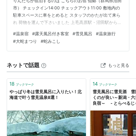
りんたちが宿泊するのは こちらのお宿 仙郷（群馬県沼田
市） チェックイン14:00 チェックアウト11:00 敷地内の
駐車スペースに車をとめると スタッフのかたが出て来ら
れ 荷物を運んで下さいました 上毛高原駅・沼田駅から無
料送迎バスがあります（1日1便 要予約） 老神温泉バス停
#
温泉宿
#
露天風呂付き客室
#
雪見風呂
#
温泉旅行
・下街道バス停からも送迎して下さいます 冒頭で"12年ぶ
#
大蛇まつり
#
蛇みこし
りの老神温泉"と書きましたが... 実は 昔 訪れた時も すま
りんたちは この「仙郷」に宿泊しました 台風前の雨の中
すまきと尾瀬沼の北にそびえる燧ケ岳（ひうちがたけ）
ネットで話題
もっと見る
に登山をし... 誰もいない珍しい光景…
18
14
ブックマーク
ブックマーク
やっぱり冬は雪見風呂に入りたい！北
雪見風呂に雪見酒 雪
海道で叶う雪見温泉8選！
くのが良い～新潟・六
良宿～ - とらべる
なブログ）