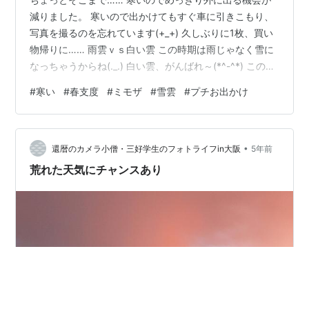
減りました。 寒いので出かけてもすぐ車に引きこもり、
写真を撮るのを忘れています(+_+) 久しぶりに1枚、買い
物帰りに…… 雨雲ｖｓ白い雲 この時期は雨じゃなく雪に
なっちゃうからね(._.) 白い雲、がんばれ～(*^-^*) この時
期、日本海側では目まぐるしくお天気が変わります。 青
#
寒い
#
春支度
#
ミモザ
#
雪雲
#
プチお出かけ
空に雨雲の取り合わせもよくあります。 30年以上住んで
いる母は未だに晴れてきたからと 出かける支度をはじめ
ますが……終わる頃には雪が降ってたり(^^;) 私は雪がい
•
っぱい降ってる時に支度をして、太陽が出たらすぐ出れ
還暦のカメラ小僧・三好学生のフォトライフin大阪
5年前
るように コートまで着て暖房前で待機。晴れたら速攻…
荒れた天気にチャンスあり