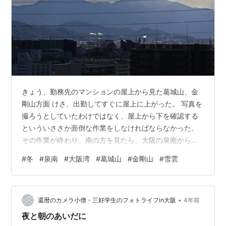
きょう、勤務先のマンションの屋上から見た葛城山、金
剛山方面 けさ、出勤してすぐに屋上に上がった。 写真を
撮ろうとしていたわけではなく、屋上から下を確認する
といういささか面倒な作業をしなければならなかった。
その作業が終わり、南の方を見たら、大阪の泉南から葛
城山、金剛山にかけて雲が続いていた。 その雲を見て、
#
冬
#
泉南
#
大阪湾
#
葛城山
#
金剛山
#
雪雲
「これはプチ日本海側気候の証しだな」と思った。 泉南
の西には大阪湾があり、冬場に北西の季節風が吹くと、
風が海を渡って陸地に達し、山に当たる。 そのため、泉
•
南は大阪市内と比べると雪が降る頻度が高い。 冬の日本
還暦のカメラ小僧・三好学生のフォトライフin大阪
4年前
海側に雪が降るのと同じ理屈で、岸和田に住んでいたこ
夜と朝のあいだに
ろ、そんな状況を何度か経験した。 私…