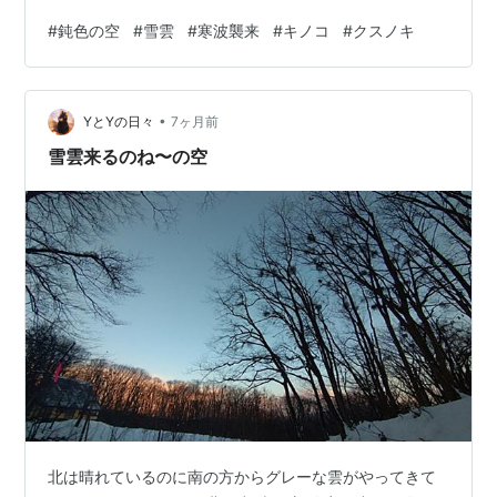
す。今にも白いものが落ちてきそうな空、でもところど
#
鈍色の空
#
雪雲
#
寒波襲来
#
キノコ
#
クスノキ
ころに青みを帯びたところもあることまで、今日の横浜
の空は郡山の冬の空にそっくりです。 さて、上の写真。
昨年12月3日に、青葉山荘の楠の足元に突如生えてきたキ
•
ノコをご覧頂いましたことを覚えている方はおられるで
YとYの日々
7ヶ月前
しょうか（その記事はこちら）。 写真は、その時…
雪雲来るのね〜の空
北は晴れているのに南の方からグレーな雲がやってきて