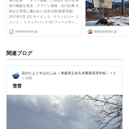
前の記事 「ネット遮断」に対抗する方法 未
知の種族を発見：アマゾン流域 次の記事 大
部分が雪雲に覆われた北米大陸(衛星写真)
2011年2月 2日 サイエンス・テクノロジー コ
メント： トラックバック (0) フィードサイエ
ンス・テクノロジー Dave Mosher Image:
wiredvision.jp
dailyportalz.jp
NOAA/NASA GOES Project 北米大陸を覆う
「メガ・ストーム」...
関連ブログ
•
花のたより☆山のふみ ～青森県立名久井農業高等学校～
6
ヶ月前
雪雲