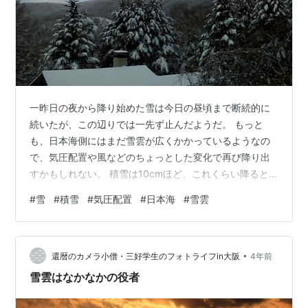
一昨日の夜から降り始めた雪は今日の昼頃まで断続的に
続いたが、この辺りでは一先ず止んだようだ。 もっと
も、日本海側にはまだ雪雲が広くかかっているようなの
で、気圧配置や風などのちょっとした変化で再び降り出
すかもしれない。 積雪は10cmほど、これくらい降ると
景色は白に覆われる。 前記事で、そうなった方が気分的
#
雪
#
積雪
#
気圧配置
#
日本海
#
雪雲
には過ごしやすい――と書いたが、これは陽射しがあっ
てのこと。 昨日今日のように雲の下、あるいは中にいて
光がないと、やはり寒々しい。 特に今日などは強風が吹
•
き荒び、それに折り飛ばされた枝が雪の上に散乱してい
還暦のカメラ小僧・三好学生のフォトライフin大阪
4年前
る様子にもその思いが強められる。 明日はちょっと出か
雪雲はなかなかの役者
ける予定なので、車周りを中心にこの冬初…