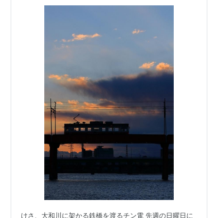
けさ、大和川に架かる鉄橋を渡るチン電 先週の日曜日に