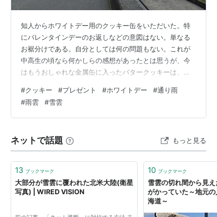
知人からホワイトデー用のクッキー缶をいただいた。特
にバレンタインデーのお返しなどの意図はない。単なる
お裾分けである。自分としては何の問題もない。これが
中高生の頃なら何かしらの感想があったとは思うが、今
はもうおしゃれな金属缶に入ったバタークッキーは、そ
れ以上でもそれ以下でもない。ただの「とても嬉しい贈
#
クッキー
#
プレゼント
#
ホワイトデー
#
通り雨
り物」として、ありがたくいただいている。 別冊天然生
#
雨雲
#
雪雲
活 ときめきのクッキー缶 (扶桑社ムック) 扶桑社 Amazon
愛でたい。贈りたい。恋するクッキー缶図鑑 作者:坂井勇
太朗 パイ インターナショナル Amazon ところで今日
ネットで話題
もっと見る
は、静岡市の北部、かなり山のほうに行っていた。午前
中に突然の雨に降られ…
13
10
ブックマーク
ブックマーク
大部分が雪雲に覆われた北米大陸(衛星
雪雲の切れ間から見え
写真) | WIRED VISION
がかっていた～地元の
海道～