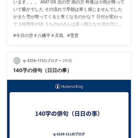
います。。。 AM7:08 北の空 南の方 昨夜は小雨が降って
いて暖かでした その流れで早朝は寒く感じませんでした
がまた雪が降ってくると寒くなるのかな？ 日付が変わっ
て３時間半の頃 うちのyoさんは真っ暗ななか北の方に出
かけました 鳥撮りです 今ごろどうしているかしら
#
今日の空＃八幡平＃天気
#
雪雲
(•ө•)♡。。。 ランキング参加中gooからきました
•
q-3216-111のブログ
2年前
140字の俳句（日日の事）