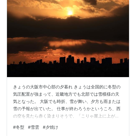
きょうの大阪市中心部の夕暮れ きょうは全国的に冬型の
気圧配置が強まって、近畿地方でも北部では雪模様の天
気となった。 大阪でも時折、雪が舞い、夕方も雨または
雪の予報が出ていた。 仕事が終わろうかというころ、西
の空を見たら赤く染まりそうで、「こりゃ屋上に上がる
しかないな」と思った。 屋上から見ると、大阪市の中心
#
冬型
#
雪雲
#
夕焼け
部にも雪雲がかかっていて、変化に富んだ夕景を楽しむ