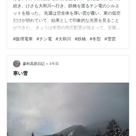
続き、けさも大和川へ行き、鉄橋を渡るチン電のシルエ
ットを狙った。 先週は空全体を厚い雲が覆い、東の低空
だけが切れていて、結果として印象的な光景を見ること
ができた。 きょうは冬型の気圧配置が強まって、近畿地
方でも北部は雪が予想されていたが、大阪は晴れると思
#
阪堺電車
#
チン電
#
大和川
#
鉄橋
#
冬型
#
雪雲
っていた。 しかし、寒気が強過ぎた。 大和川の岸に立っ
て東の空を見ると、厚い雲が広がっていた。 東の空以外
は晴れていて、先週と正反対の雲のかかり方だった。 季
•
節風が大阪湾を渡って、生駒、葛城、金剛と続く山地に
蓼科高原日記
4年前
吹きつけ、雪雲が発生したのだろう。 道理で大阪の天気
寒い雪
予報に雪マークがあったわけだ。 か…