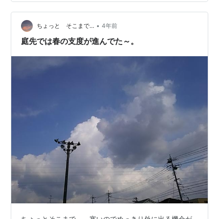
ことができた。 雪雲はなかなかの役者だった。 夕日が厚
めの雲に隠れた。その上下に明るい部分があり、ここか
•
ら来て、ここへ行くよと言っているかのようだった 空の
ちょっと そこまで…
4年前
低い位置に雲が少なかったので、夕日が高層ビル街に沈
庭先では春の支度が進んでた～。
んでいくのがよく見えた 夕日が見えな…
ちょっとそこまで…… 寒いのでめっきり外に出る機会が