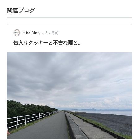
関連ブログ
•
t_ka:Diary
5ヶ月前
缶入りクッキーと不吉な雨と。