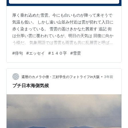
厚く垂れ込めた雪雲。今にも白いものが降って来そうで
気温も低い。 しかし遠い山並み付近は雲が切れて入日に
赤く染まっている。 雪雲の遥けきかなた茜差す 追記 街
は分厚い雲に覆われているが、明日の天気は 回復に向か
う様だ。 気象用語では雪雲も雨雲も共に乱層雲と呼ば
れ、 実質的な違いは無い。地上の気温次第で雪になり、
#
俳句
#
エッセイ
#
１４０字
#
雪雲
雨にもなるそうだ。当たり前の事ですが。
•
還暦のカメラ小僧・三好学生のフォトライフin大阪
3年前
プチ日本海側気候