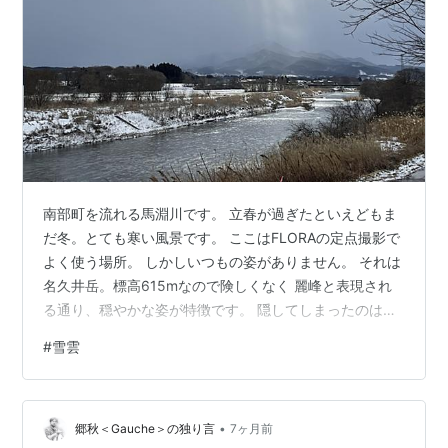
南部町を流れる馬淵川です。 立春が過ぎたといえどもま
だ冬。とても寒い風景です。 ここはFLORAの定点撮影で
よく使う場所。 しかしいつもの姿がありません。 それは
名久井岳。標高615mなので険しくなく 麗峰と表現され
る通り、穏やかな姿が特徴です。 隠してしまったのは雪
雲。黒く低く広がる雲です。 よく見ると真正面に見える
#
雪雲
名久井岳方面で 雪が降っているようです。 寒いのももう
少し。頑張りましょう！
•
郷秋＜Gauche＞の独り言
7ヶ月前