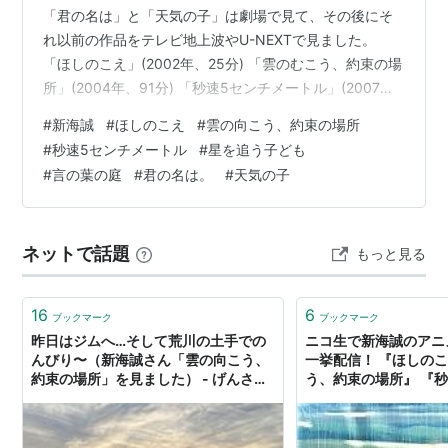
「君の名は」と「天気の子」は劇場で見て、その後にそ
れ以前の作品をテレビ地上波やU-NEXTで見ました。
「ほしのこえ」(2002年、25分) 「雲のむこう、約束の場
所」(2004年、91分) 「秒速5センチメートル」(2007
年、63分) 「星を追う子ども」(2011年、116分) 「言の葉
#
新海誠
#
ほしのこえ
#
雲の向こう、約束の場所
の庭」(2013年、46分) 「君の名は。」(2016年、107分)
#
秒速5センチメートル
#
星を追う子ども
「天気の子」(2019年、114分) 「ほしのこえ」(2002年、
#
言の葉の庭
#
君の名は。
#
天気の子
25分) 対タルシアン戦に向かったミカコと、地球に残る
ノボルのストーリー。 「時空を超えて想いは伝わるか」
は、ほぼ全作品…
ネットで話題
もっと見る
16
6
ブックマーク
ブックマーク
昨日はジムへ…そして荒川の土手での
ニコ生で新海誠のアニ
んびり〜（新海誠さん「雲の向こう、
一挙配信！ 『ほしのこ
約束の場所」を見ました） - げんさん
う、約束の場所』 『
のほげほげ日記
トル』 : オレ的ゲー