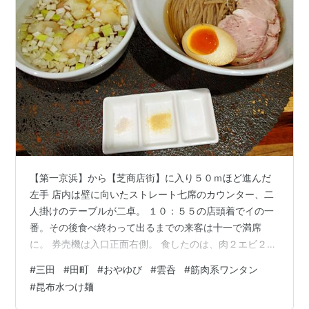
【第一京浜】から【芝商店街】に入り５０ｍほど進んだ
左手 店内は壁に向いたストレート七席のカウンター、二
人掛けのテーブルが二卓。 １０：５５の店頭着でイの一
番。その後食べ終わって出るまでの来客は十一で満席
に。 券売機は入口正面右側。 食したのは、肉２エビ２ワ
ンタンラァ麺。値段は１,２００円。 食券を渡す時に「昆
#
三田
#
田町
#
おやゆび
#
雲呑
#
筋肉系ワンタン
布水つけ麺、で」とお願いする。 しお山椒しょうゆ山椒
#
昆布水つけ麺
しおしょうゆ昆布水つけ麺からの選択制。 「茹で時間が