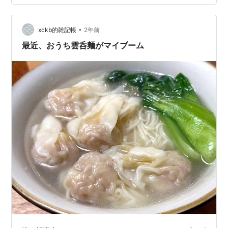
•
xckb的雑記帳
2年前
最近、おうち雲呑麺がマイブーム