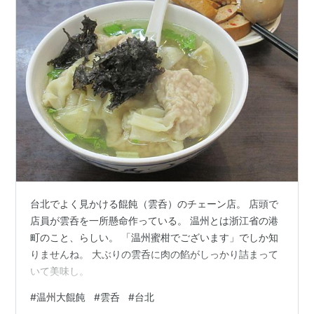
台北でよく見かける餛飩（雲呑）のチェーン店。 店頭で
店員が雲呑を一所懸命作っている。 温州とは浙江省の港
町のこと、らしい。 「温州蜜柑でございます」でしか知
りませんね。 大ぶりの雲呑に肉の餡がしっかり詰まって
いて美味し。
#
温州大餛飩
#
雲呑
#
台北