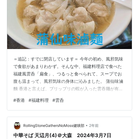
＝追記：すでに閉店しています＝ 今年の初め、風邪気味
で食欲があまりわかず。そんな中、福建料理店で食べた
福建風雲呑「扁食」、つるっと食べられて、スープでお
腹も温まって、風邪気味の身体に沁みました。 蒲仙味滷
麵 香港と言えば、プリップリの蝦が入った雲吞麺が有名
ですが、今年初め風邪気味で食欲があまりなかった時
#
香港
#
福建料理
#
雲呑
に、いつもの雲吞ではなく、扁食というものを食べにい
きました。行ったのはこちらのお店です☟ 蒲仙味滷麵
「蒲仙味滷麵」という、福建料理のお店です。 蒲仙味滷
•
麵 メニューの一部☝ここのお店の売りは、海鮮滷麵、扁
RollingStoneGathersNoMoss健啖部
2年前
食、餃子です。 蒲仙味滷麵 左は友達が頼んだ蒲仙傳統紅
中華そば 天辺月(4)＠大森 2024年3月7日