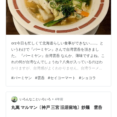
orz今日も忙しくて北海道らしい食事ができない……。と
いうわけで『バーミヤン』さんで台湾雲呑を頂きまし
た。 『バーミヤン』台湾雲呑 なんか、薄味ですよね。こ
れの何が台湾なんでしょうね？八角が入っているのはわ
かりますが、台湾感がよくわかりません。台湾ラーメン
みたいなものを想像して注文したんですが随分違いまし
#
バーミヤン
#
雲呑
#
セイコーマート
#
ショコラ
たね。まぁ、台湾ラーメンは名古屋発祥らしいですし。
ちょっとでも北海道を感じようとまたまた『セイコーマ
ート』さんに突撃しました。クリスマス関連商品っぽい
•
ムーンナイトショコラなる商品を発見。 『セイコーマー
いろんなこといろいろ
4年前
ト』ムーンライトショコラ グーグル先生に聞いても、
丸萬 マルマン〔神戸 三宮 旧居留地〕炒麺 雲呑
『セイコーマート』さん以外にムーンナイトシ…