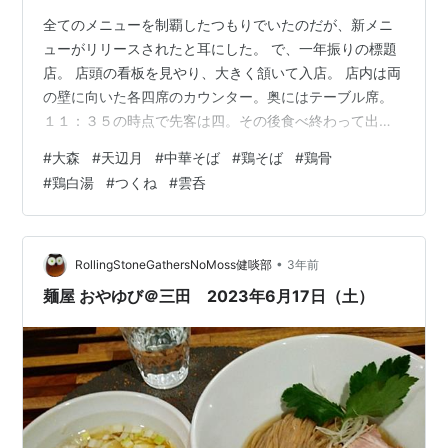
全てのメニューを制覇したつもりでいたのだが、新メニ
ューがリリースされたと耳にした。 で、一年振りの標題
店。 店頭の看板を見やり、大きく頷いて入店。 店内は両
の壁に向いた各四席のカウンター。奥にはテーブル席。
１１：３５の時点で先客は四。その後食べ終わって出る
までの来客は五。 券売機は入り口右手。 食したのは、濃
#
大森
#
天辺月
#
中華そば
#
鶏そば
#
鶏骨
厚鶏骨 鶏そば（細麺）+麺の大盛り。値段は950+110で
#
鶏白湯
#
つくね
#
雲呑
１,０６０円。 壁に貼られた口上を見ながら待つこと９分
で供された一杯。 おや ひじき や エリンギ は入ってない
のね。が、全体的にはリッチな盛り込み。 玉子半分の茹
で加減は善し。醤油系の出汁も良く染みている。 つくね
•
RollingStoneGathersNoMoss健啖部
3年前
よりも ハン…
麺屋 おやゆび＠三田 2023年6月17日（土）