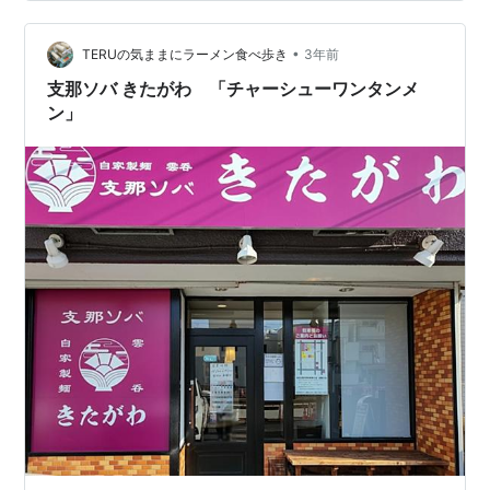
６分ほど掛かります」との声掛けあり。 ８分ほどの待ち
で、先ずは三種の塩が供される。 最近、多いよね、この
パターン。 岩塩柚子塩藻塩だったかしら。 そこから一拍
•
TERUの気ままにラーメン食べ歩き
3年前
あってつけ汁が、更に遅れて麺…
支那ソバ きたがわ 「チャーシューワンタンメ
ン」