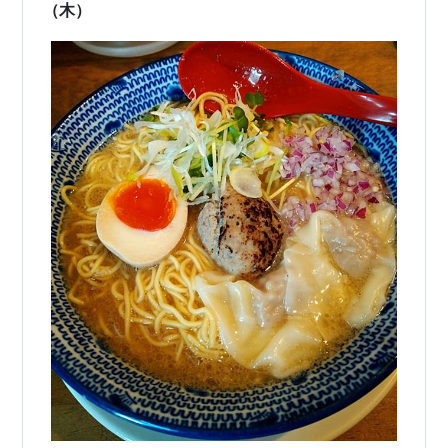
菇海鮮滷麵、68HKドル。右は私が頼…
（木）