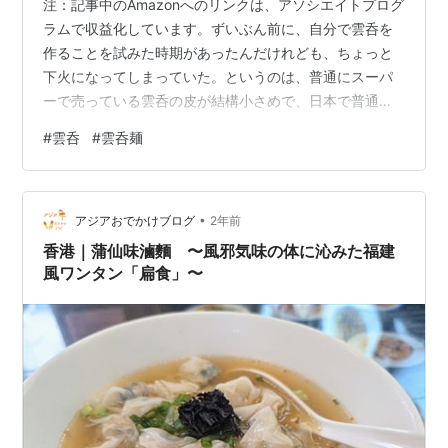
注：記事中のAmazonへのリンクは、アソシエイトプログ
ラムで収益化しています。ずいぶん前に、自分で雲呑を
作ることを試みた時期があったんだけれども、ちょっと
下火になってしまっていた。というのは、普通にスーパ
ーで売っている雲呑の皮が結構小さめで、日本で普通に
食べられているワンタンを包むにはいい大きさなんだけ
#
雲呑
#
雲呑麺
れども、香港風の海老雲呑などを包むには小さすぎて、
食感がイマイチだったんだよね。そう、自分としては、
こういう感じの雲呑が食べたかったんだ（残念ながら職
•
場の近所から移転してしまった「Chinese Restaurant
アジアおでかけブログ
2年前
漢」の雲呑麺）。ということで、職場近くの美味しい雲
香港｜蒲仙味滷麵 〜風邪気味の体に沁みた福建
呑麺のお店も無くなってしまっ…
風ワンタン「扁食」〜