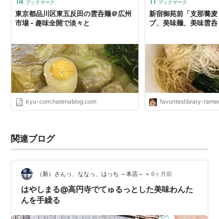
14
11
ブックマーク
ブックマーク
東京都品川区東五反田の雲呑麺＠広州
新宿御苑前「支那蕎麦
市場 - 趣味全開で淡々と
プ、美味麺、美味雲呑
kyu-com.hatenablog.com
favoriteslibrary-ram
関連ブログ
•
（新）さんっ、ななっ、はっち ～本店～
6ヶ月前
はやしまる@高円寺でてゅるっとした美味わんた
んを手繰る