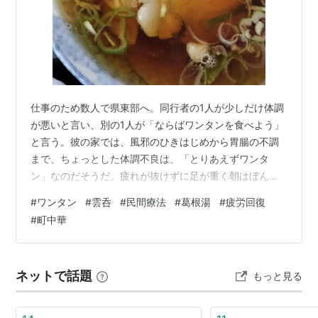
仕事のため数人で県東部へ。同行者の1人が少しだけ体調
が悪いと言い、別の1人が「ならばワンタンを食べよう」
と言う。彼の家では、風邪のひきはじめから胃腸の不調
まで、ちょっとした体調不良は、「とりあえずワンタ
ン」なのだそうだ。疲れが抜けずに足が重く朝はぼんや
りしていた…なんていう今日の"症状"も、ワンタンで解決
#
ワンタン
#
雲呑
#
民間療法
#
葛根湯
#
疲労回復
するのだと主張する。 家ごとに違う民間療法みたいなも
#
町中華
のだろう。ビタミン剤やビオフェルミンに頼る家も知っ
ているし、柑橘類こそが初期症状を制圧すると語る人達
もいた。うどん、あたためた牛乳、オロナミンC、葛根湯
ネットで話題
もっと見る
など、こういう話は人それぞれ違っていて楽しい。 民間
療法のウソとホント (文春新書 822…