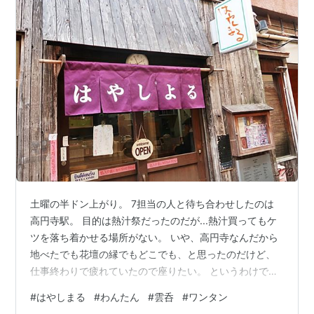
土曜の半ドン上がり。 7担当の人と待ち合わせしたのは
高円寺駅。 目的は熱汁祭だったのだが...熱汁買ってもケ
ツを落ち着かせる場所がない。 いや、高円寺なんだから
地べたでも花壇の縁でもどこでも、と思ったのだけど、
仕事終わりで疲れていたので座りたい。 というわけでい
つか行きたいと思ってたはやしまるへ。 三元豚ワンタン
#
はやしまる
#
わんたん
#
雲呑
#
ワンタン
スープ（三元豚） ( 行列のできる店 福家そばや の絶品ワ