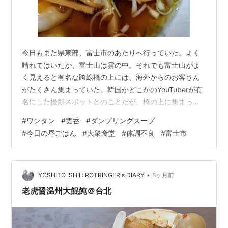
今日もまた県東部、富士市のあたりへ行っていた。よく
晴れてはいたが、富士山は雲の中。それでも富士山がよ
く見えると有名な跨線橋の上には、海外からのお客さん
がたくさん集まっていた。韓国かどこかのYouTuberが有
名にした撮影スポットとのことだが、橋の上に集まって
いる観光客は人種も言葉も様々。富士市で富士山が見え
#
ワンタン
#
雲呑
#
ダンプリングスープ
る橋なんて他にいくらでもあるのに、皆が駅から遠いこ
#
今日の昼ごはん
#
大衆食堂
#
体調不良
#
富士市
の場所に集まるのはちょっと不思議である。線路沿いを
選べば、もっと空いている場所だってあるだろうに。今
日は富士山が見えなかったから、余計にそう思う。 プレ
イ・ダイアリー 作者:大前粟生 朝日新聞出版 Amazon そ
•
YOSHITO ISHII : ROTRINGER's DIARY
8ヶ月前
んなことを思いながら歩いてい…
老虎醤温州大餛飩＠台北