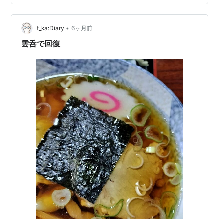
ンタン )価格：900円（税込、送料別) (2026/2/14時点)
楽天で購入
•
t_ka:Diary
6ヶ月前
雲呑で回復