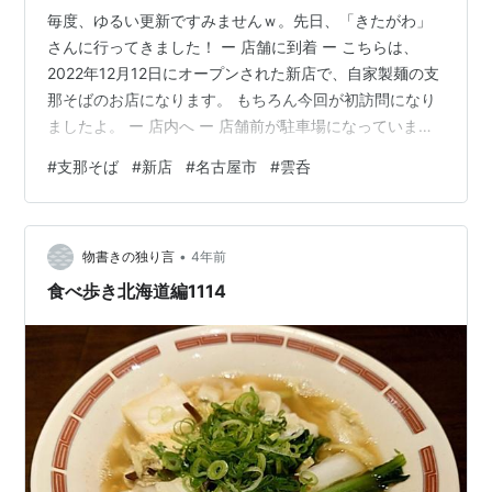
毎度、ゆるい更新ですみませんｗ。先日、「きたがわ」
さんに行ってきました！ ー 店舗に到着 ー こちらは、
2022年12月12日にオープンされた新店で、自家製麺の支
那そばのお店になります。 もちろん今回が初訪問になり
ましたよ。 ー 店内へ ー 店舗前が駐車場になっています
ので、そちらに停めて店内へ。店内は、厨房を囲む形の
#
支那そば
#
新店
#
名古屋市
#
雲呑
カウンターのみとなっています。 閉店時間近くの訪問と
いう事もあって、空いていましたので、奥のカウンター
席へ陣取りました。 ー メニュー ー メニューはこちら
•
で、シンプルな感じです。 自家製なのが、麺と雲呑とい
物書きの独り言
4年前
う事で、ワンタンスープなどもありますね～ここは、両
食べ歩き北海道編1114
方味わえる「ワンタンメ…