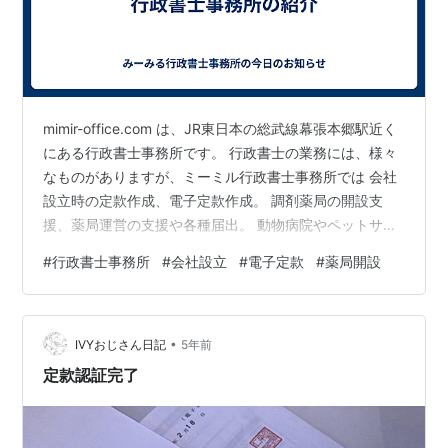
mimir-office.com は、JR東日本の総武線幕張本郷駅近く
にある行政書士事務所です。 行政書士の業務には、様々
なものがありますが、ミーミル行政書士事務所では 会社
設立時の定款作成、電子定款作成。 調剤薬局の開設支
援、薬局運営の支援や各種届出。 動物病院やペットサロ
ンなどペット関連の申請、届出。 ホームページ作成やIT
#
行政書士事務所
#
会社設立
#
電子定款
#
薬局開設
相談。 などを主な業務として、それ以外の許認可申請や
届出・報告書作成を行っています。 会社定款作成センタ
ー千葉 定款作成については、専用のサイトを運営してい
•
ます。ミーミル行政書士事務所でも、定款作成の受付を
IVYおじさん日記
5年前
行っていますが、より詳しいサービス内容は、会社定款
定款認証完了
作成センター千…