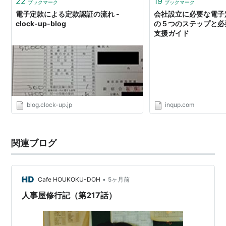
22
19
ブックマーク
ブックマーク
電子定款による定款認証の流れ -
会社設立に必要な電子
clock-up-blog
の５つのステップと必要
支援ガイド
blog.clock-up.jp
inqup.com
関連ブログ
•
Cafe HOUKOKU-DOH
5ヶ月前
人事屋修行記（第217話）