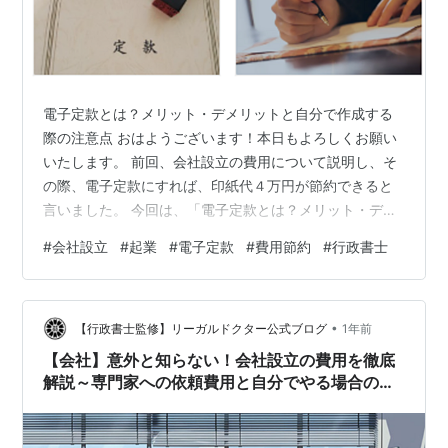
電子定款とは？メリット・デメリットと自分で作成する
際の注意点 おはようございます！本日もよろしくお願い
いたします。 前回、会社設立の費用について説明し、そ
の際、電子定款にすれば、印紙代４万円が節約できると
言いました。 今回は、「電子定款とは？メリット・デメ
リットと自分で作成する際の注意点」をテーマに、電子
#
会社設立
#
起業
#
電子定款
#
費用節約
#
行政書士
定款の基本的な知識から、起業家が自分で作成する際の
具体的な注意点までを詳しく解説します。 定款 会社を設
立する際、避けて通れないのが「定款（ていかん）」の
•
作成です。定款とは、会社の目的、商号、本店所在地、
【行政書士監修】リーガルドクター公式ブログ
1年前
資本金など、会社の基本原則を定めた、いわば「会社の
【会社】意外と知らない！会社設立の費用を徹底
憲法」のようなものです。 この定款には、…
解説～専門家への依頼費用と自分でやる場合の比
較