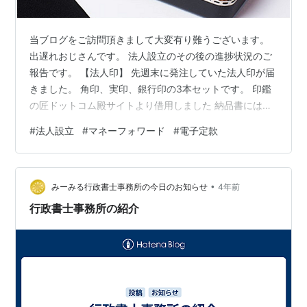
当ブログをご訪問頂きまして大変有り難うございます。
出遅れおじさんです。 法人設立のその後の進捗状況のご
報告です。 【法人印】 先週末に発注していた法人印が届
きました。 角印、実印、銀行印の3本セットです。 印鑑
の匠ドットコム殿サイトより借用しました 納品書には、
「まずは試し押し・・・」と書かれていたので、メモ用
#
法人設立
#
マネーフォワード
#
電子定款
の紙切れに3個並べて推してみました。 なんとなく実感
が湧いてきました。 子供達に見られたら、「会社ごっ
こ、楽しい？」と聞かれそうですが。 【電子定款】 マネ
•
ーフォワード殿経由司法書士さんに発注していた電子定
みーみる行政書士事務所の今日のお知らせ
4年前
款が納品されました。 定款の内容そのものはマネーフォ
行政書士事務所の紹介
ワード殿より頂いたひな型から…