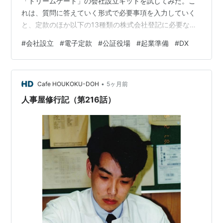
「ドリームゲート」の会社設立キットを試してみた。こ
れは、質問に答えていく形式で必要事項を入力していく
と、定款のほか以下の13種類の株式会社登記に必要な申
請書まで含めて作成してくれる便利モノである。 定款 株
#
会社設立
#
電子定款
#
公証役場
#
起業準備
#
DX
式会社設立登記申請書 設立時発行株式に関する発起人の
同意書 資本金及び資本準備金に関する発起人の同意書 設
立時取締役選任及び本店所在地場所決定書 払込みのあっ
•
たことを証する書面 委任状 設立時取締役就任承諾書 印
Cafe HOUKOKU-DOH
5ヶ月前
鑑届書 印鑑カード交付申請書 印鑑証明書及び登記事項証
人事屋修行記（第216話）
明書交付申請書 株主名簿（設…