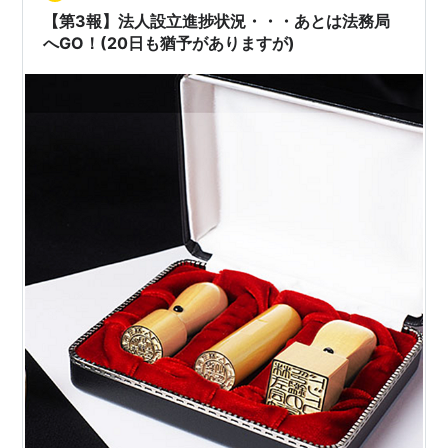
る費用を詳細に解説し、株式会社と合同会社の違い、そ
【第3報】法人設立進捗状況・・・あとは法務局
して専門家に依頼するメリット・デメリットを比…
へGO！(20日も猶予がありますが)