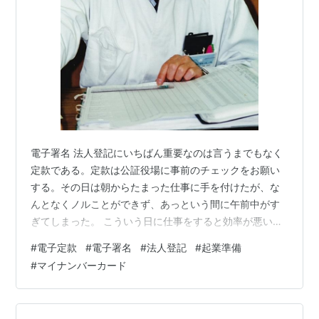
電子署名 法人登記にいちばん重要なのは言うまでもなく
定款である。定款は公証役場に事前のチェックをお願い
する。その日は朝からたまった仕事に手を付けたが、な
んとなくノルことができず、あっという間に午前中がす
ぎてしまった。 こういう日に仕事をすると効率が悪いだ
けでなく、ミスをしたりもするので仕事はやめることに
#
電子定款
#
電子署名
#
法人登記
#
起業準備
して、定款の事前チェックをお願いする際に必要な「実
#
マイナンバーカード
質的支配者となるべき者の申告書」に電子署名をしてみ
ることにした。 電子署名は、参考書やネットではひとと
おり情報収集をして、どんなアプリが必要で、どのよう