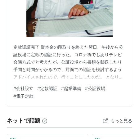
定款認証完了 資本金の段取りを終えた翌日、午後から公
証役場に定款の認証に行った。コロナ禍でもありテレビ
会議方式でと考えたが、公証役場から書類を郵送したり
手間と時間がかかるので、対面での認証を検討するよう
アドバイスされたので、行くことにしたのだ。 となりの
区にある公証役場は、駅前の官庁街にある貸しビルの一
#
会社設立
#
定款認証
#
起業準備
#
公証役場
室にあった。アポの時間の5分前にたずねると、公証人ら
#
電子定款
しき白髪の紳士とアシスタントの女性、それから話の内
容から外国文認証を受けに来たらしき人の3人がいた。
奥のテーブルに案内され書類を準備していると、印鑑証
ネットで話題
もっと見る
明書と免許証を出すようにいわれ、渡して待つこと数
分。公証人が書類一式を持ってテーブルに着いた…