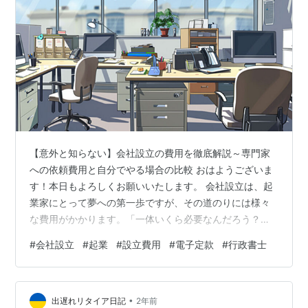
【意外と知らない】会社設立の費用を徹底解説～専門家
への依頼費用と自分でやる場合の比較 おはようございま
す！本日もよろしくお願いいたします。 会社設立は、起
業家にとって夢への第一歩ですが、その道のりには様々
な費用がかかります。「一体いくら必要なんだろう？」
「自分でやれば安く済むのかな？」と、費用面で不安を
#
会社設立
#
起業
#
設立費用
#
電子定款
#
行政書士
感じる方も少なくないでしょう。 以前にも会社設立の費
用については書いていますが、今回は、「【意外と知ら
ない】会社設立の費用を徹底解説！専門家への依頼費用
•
と自分でやる場合の比較」をテーマに、会社設立にかか
出遅れリタイア日記
2年前