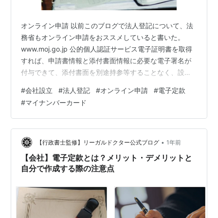
オンライン申請 以前このブログで法人登記について、法
務省もオンライン申請をおススメしていると書いた。
www.moj.go.jp 公的個人認証サービス電子証明書を取得
すれば、申請書情報と添付書面情報に必要な電子署名が
付与できて、添付書面を別途持参等することなく、設立
登記を完全オンラインで申請することができるというの
#
会社設立
#
法人登記
#
オンライン申請
#
電子定款
である。 その前提条件となっているのが、「公的個人認
#
マイナンバーカード
証サービス電子証明書を取得」することである。どうい
うものか？ www.jpki.go.jp 電子証明書とは「マイナンバ
ーカード」に載っていて２つの機能がある。 ■署名用の
電子証明書 「作成・送信した電子文書が、だれが作成し
•
【行政書士監修】リーガルドクター公式ブログ
1年前
た真正なも…
【会社】電子定款とは？メリット・デメリットと
自分で作成する際の注意点