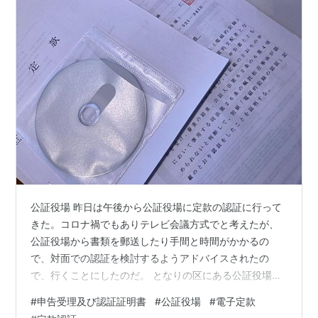
公証役場 昨日は午後から公証役場に定款の認証に行って
きた。コロナ禍でもありテレビ会議方式でと考えたが、
公証役場から書類を郵送したり手間と時間がかかるの
で、対面での認証を検討するようアドバイスされたの
で、行くことにしたのだ。 となりの区にある公証役場
は、駅前の官庁街にある貸しビルの一室にあった。アポ
#
申告受理及び認証証明書
#
公証役場
#
電子定款
の時間の５分前にたずねると、公証人らしき白髪の紳士