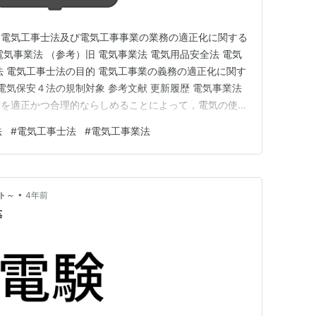
，電気工事士法及び電気工事事業の業務の適正化に関する
気事業法 （参考）旧 電気事業法 電気用品安全法 電気
法 電気工事士法の目的 電気工事業の義務の適正化に関す
電気保安４法の規制対象 参考文献 更新履歴 電気事業法
営を適正かつ合理的ならしめることによって，電気の使用
事業の健全な発達を図るとともに，電気工作物の工事，維
法
#
電気工事士法
#
電気工事業法
よって，公共の安全を確保し，及び環境の保全を図ること
気事業…
•
ト～
4年前
等