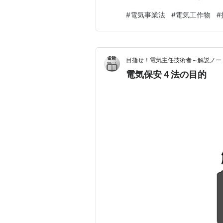
切に活用しつつ，相互に協調し
#
電気事業法
#
電気工作物
#
は，事業用電気工作物を主務
らない。 事業用電気工作物は
目指せ！電気主任技術者～解説ノー
電気保安４法の目的