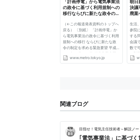
「計画停電」から電気事業法
朝日
の政令に基づく利用規制への
決議
移行ならびに新たな政令の制
廃案
定を求める緊急要望｜東京都
（←この報道発表資料のトップへ
生活
戻る） 〔別紙〕 「計画停電」か
参院
ら電気事業法の政令に基づく利用
する
規制への移行 ならびに新たな政
会議
令の制定を求める緊急要望 平成
数で
２３年３月１８日 経済産業大臣
の影
www.metro.tokyo.jp
w
海江田万里殿 東京都知事 石原慎
重要
太郎 今般の東北地方太平洋沖地
回通
震にともない、計画停電が開始さ
の日
れた。 未曾有の震災により生じ
６日午
た...
関連ブログ
目指せ！電気主任技術者～解説ノー
｢電気事業法」に基づく