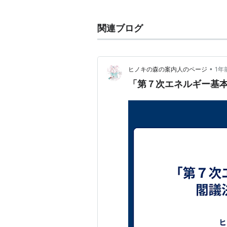
第一条
関連ブログ
この法律は、電気事業の
て、電気の使用者の利益
ともに、電気工作物の工
•
ヒノキの森の案内人のページ
1年
共の安全を確保し、及び
「第７次エネルギー基
以下、略
改正案
2013年4月12日、発送電分離な
60年ぶりとなる改革で、電力の地域
段階に分けて実施する。
改革では2015年の電力調整機関の創
20年に送電網を電力会社から分社
2016年の小売り参入自由化に向け