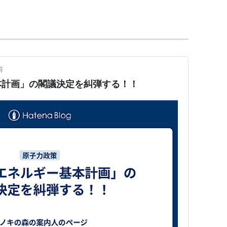
運営を適正かつ合理的ならしめることによつ
を保護し、及び電気事業の健全な発達を図ると
事、維持及び運用を規制することによつて、公
前
環境の保全を図ることを目的とする。
本計画」の閣議決定を糾弾する！！
どを盛り込んだ電気事業法改正案を閣議決定。
独占を見直すのが目的。2015年から5年にわたり3
設を受け、2016年に電力小売りを自由化。2018〜
する発送電分離を実施する。
て2014年に2度目の法案を提出する。自民党の一部に