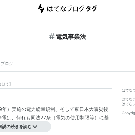
電気事業法
連ブログ
うほう
】
はてな
はてな
はてな
49年）実施の電力総量規制、そして
東日本大震災
後
Copyrig
画停電は、何れも同法27条（電気の使用制限等）に基
解説の続きを読む