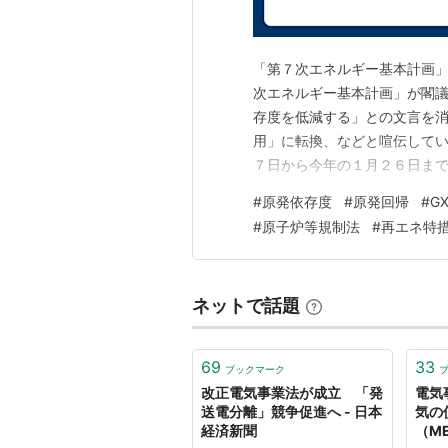
慎重論のあった送電網の分社化に必
自家発電事業者が自社工場などに電
「第７次エネルギー基本計画」
提供を拒むことができなくなるよう
次エネルギー基本計画」が閣議
電力需給が逼迫した場合、これまで
存度を低減する」との文言を
勧告制度を新たに導入する。緩やか
用」に転換、などと喧伝してい
７日から今年の１月２６日ま
けやすくする。
が、原発に対する批判の声を
http://www.meti.go.jp/press/20
#
原発依存度
#
原発回帰
#
G
になってしまいました。 ２０
#
原子炉等規制法
#
再エネ特
ぶことなく、いまだに原発被
ネットで話題
69
33
ブックマーク
改正電気事業法が成立 「発
電気
送電分離」競争促進へ - 日本
気の
経済新聞
（M