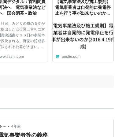
新聞デジタル：首相問責
【電気事業法及び施工規則】
可決へ 電気事業法など
電気事業者は自発的に発電停
へ 国会閉幕 - 政治
止を行う事が出来ないのか
(2016.4.19作成)
、社民、みどりの風の３党が
に提出した安倍晋三首相に対
問責決議案が２６日の参院本
で採決される。野党の賛成多
可決される公算が大きい。こ
響で電気事業法改正案などの
ww.asahi.com
posfie.com
法案は廃案になる。第１８３
常国会は２６日、１５０日間
程を終えて閉幕する。 ２
前の参院本会議では、衆...
•
ト～
4年前
電気事業者等の義務