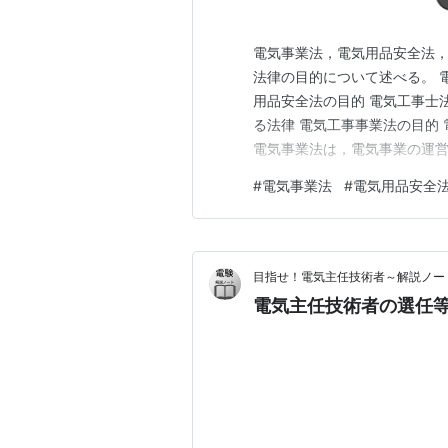
電気事業法，電気用品安全法
法律の目的について述べる。 電
用品安全法の目的 電気工事士
る法律 電気工事事業法の目的 
電気事業法は，電気事業の運
者の利益を保護し，及び電気
#
電気事業法
#
電気用品安全
持及び運用を規制することに
を目的とする。 （参考）旧 電
目指せ！電気主任技術者～解説ノー
電気主任技術者の選任