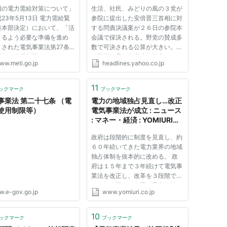
Yahoo!ニュース
期の電力需給対策について」
生活、社民、みどりの風の３党が
23年5月13日 電力需給緊
参院に提出した安倍晋三首相に対
策本部決定）において、「活
する問責決議案が２６日の参院本
きるよう必要な準備を進め
会議で採決される。野党の賛成多
とされた電気事業法第27条に
数で可決される公算が大きい。こ
電気の使用制限について、下
の影響で電気事業法改正案などの
ww.meti.go.jp
headlines.yahoo.co.jp
とおり実施することとなりま
重要法案は廃案になる。第１８３
 1 概要・規定集 1-(1) 対象
回通常国会は２６日、１５０日間
(2) 制限期間・時間帯 1-
の日程を終えて閉幕する。 ２６
11
ックマーク
ブックマーク
 制限内容 2 共同使用制限ス
日午前の参院本会議では、衆院...
事業法 第二十七条 （電
電力の地域独占見直し…改正
使用制限等）
電気事業法が成立 : ニュース
: マネー・経済 : YOMIURI
ONLINE（読売新聞）
政府は段階的に制度を見直し、約
６０年続いてきた電力業界の地域
独占体制を抜本的に改める。 政
府は１５年まで３年続けて電気事
業法を改正し、改革を３段階で進
める。今回は、全国の電力会社の
w.e-gov.go.jp
www.yomiuri.co.jp
需給データを一元的に管理して全
国的な需給調整を担う国の認可法
人「広域的運営推進機関」を２０
10
ックマーク
ブックマーク
１５年をめどに設立することが...