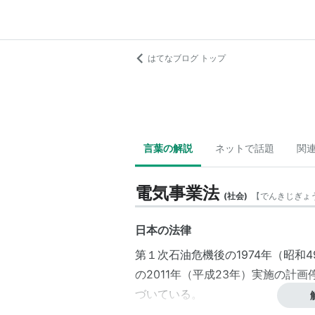
はてなブログ トップ
言葉の解説
ネットで話題
関
電気事業法
(
社会
)
【
でんきじぎょ
日本の法律
第１次石油危機後の1974年（昭和
の2011年（平成23年）実施の計
づいている。