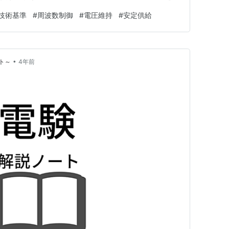
なければならない。 事業用電気工作物を設置する者
技術基準
#
周波数制御
#
電圧維持
#
安定供給
省令で定める技術基準に適合するように維持しなければな
，人…
•
ト～
4年前