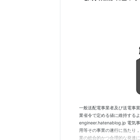
一般送配電事業者及び送電事
業省令で定める値に維持するように努
engineer.hatenablo
用等その事業の遂行に当たり
業の総合的かつ合理的な発達