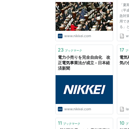
「夏
（平成
急対
用で
る」
よる
www.nikkei.com
w
記の
した。
者 1-
23
17
ブックマーク
ブ
(3)
電力小売りを完全自由化 改
電気
キ...
正電気事業法が成立 - 日本経
気の
済新聞
www.nikkei.com
la
11
10
ブックマーク
ブ