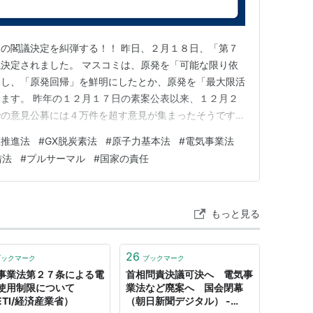
要な法案は2015年通常国会に提出を目指す。
気を供給する場合、電気事業者が送配電サービスの
の閣議決定を糾弾する！！ 昨日、２月１８日、「第７
にする。
決定されました。 マスコミは、原発を「可能な限り依
は経産相による使用制限措置命令しかなかったが、
消し、「原発回帰」を鮮明にしたとか、原発を「最大限活
な措置で事業者に対しての電力の使用制限を働きか
ます。 昨年の１２月１７日の素案公表以来、１２月２
での意見公募には４万件を超す意見が集まったそうです
押しつぶし、結局、骨格部分は素案の内容が維持された形
13/04/20130412001/20130412001.html
X推進法
#
GX脱炭素法
#
原子力基本法
#
電気事業法
１１年３月１１日の福島第一原発事故の教訓から何も学
措法
#
プルサーマル
#
国家の責任
災に苦しむ住民たちを足蹴にし、…
もっと見る
26
ブックマーク
ブックマーク
事業法第２７条による電
首相問責決議可決へ 電気事
使用制限について
業法など廃案へ 国会閉幕
ETI/経済産業省）
（朝日新聞デジタル） -