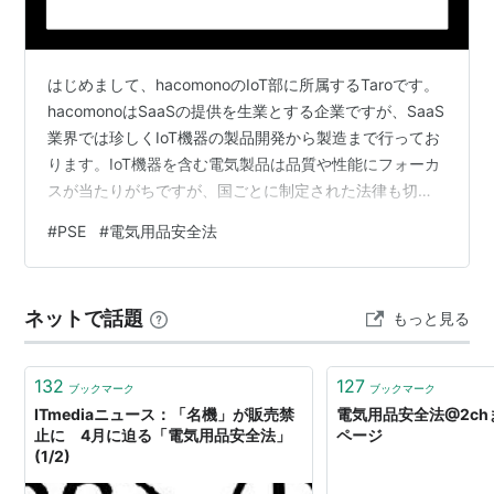
の考え方が改められたことである。（役所が負う責任が
軽くなった。）
技術的な内容に関しては細かい改定があったのみであ
はじめまして、hacomonoのIoT部に所属するTaroです。
り、電気製品の技術的・物理的な安全性については両者
hacomonoはSaaSの提供を生業とする企業ですが、SaaS
とも同じと考えてよい。
業界では珍しくIoT機器の製品開発から製造まで行ってお
ります。IoT機器を含む電気製品は品質や性能にフォーカ
スが当たりがちですが、国ごとに制定された法律も切り
（目的）
離すことができません。 私は電気製品に対する認証業務
#
PSE
#
電気用品安全法
に従事した経験から各国の法規制には詳しく、
第一条
hacomonoでも電気用品安全法に言及する案件があった
この法律は、電気用品の製造、販売等を規制
ため本投稿のきっかけとなりました。 本投稿では、日本
するとともに、電気用品の安全性の確保につ
ネットで話題
もっと見る
における電気製品に対する法律「電気用品安全法」に着
き民間事業者の自主的な活動を促進すること
目し、これから電気製品を輸入・販売していきたい人向
により、電気用品による危険及び障害の発生
けに何をす…
132
127
ブックマーク
ブックマーク
を防止することを目的とする。
ITmediaニュース：「名機」が販売禁
電気用品安全法@2chま
止に 4月に迫る「電気用品安全法」
ページ
以下、略
(1/2)