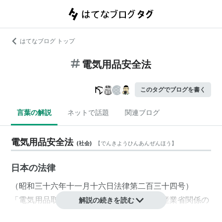
はてなブログ トップ
電気用品安全法
このタグでブログを書く
言葉の解説
ネットで話題
関連ブログ
電気用品安全法
(
社会
)
【
でんきようひんあんぜんほう
】
日本の
法律
（昭和三十六年十一月十六日法律第二百三十四号）
「
電気用品取締法
」という法律が、「
通商産業省関係の
解説の続きを読む
基準・認証制度等の整理及び合理化に関する法律
」によ