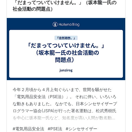
ニルシースケーブル（CVT14㎟） …
「だまってついていけません。」（坂本龍一氏の
社会活動の問題点）
今年２月頃から４月上旬ぐらいまで、世間を騒がせた
「電気用品安全法（PSE法）」。 それに伴い、いろいろ
な動きもありました。 なかでも、日本シンセサイザープ
ログラマー協会(JSPA)が行った署名運動は、松武秀樹氏
を中心に坂本龍一氏など、知名度が高い人間が数名動い
たということもあり、早くから注目されました。 僕自身
#
電気用品安全法
#
PSE法
#
シンセサイザー
も、ブログ「junzirog」の中で、その署名サイトを紹介さ