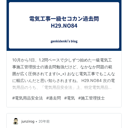
10月から1日、1.2問ペースで少しずつ始めた一級電気工
事施工管理技士の過去問勉強だけど、なかなか問題の範
囲が広く圧倒されてます(+_+) おなじ電気工事でもこんな
に幅広いんだと思い知らされますね。 H29.NO84 次の電
気用品のうち、「電気用品安全法」上、特定電気用品に
該当しないものはどれか。 ただし、機械器具に組み込ま
#
電気用品安全法
#
過去問
#
電気
#
施工管理技士
れる特殊な構造のもの及び防爆構造のものは除く。 1.定
格電圧250V32W1灯用の蛍光灯用安定器 2.定格電圧125V
定格電流20Aのライティングダクト 3.定格電流250V定格
•
電流50Aの配線用遮断器 4.600V架橋ポリエチレン絶縁ビ
junzirog
20年前