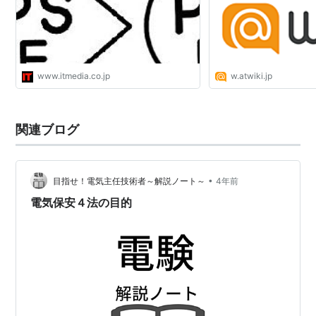
www.itmedia.co.jp
w.atwiki.jp
関連ブログ
•
目指せ！電気主任技術者～解説ノート～
4年前
電気保安４法の目的