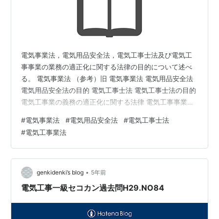
電気事業法，電気用品安全法，電気工事士法及び電気工
事事業の業務の適正化に関する法律の目的について述べ
る。 電気事業法 （参考）旧 電気事業法 電気用品安全法
電気用品安全法の目的 電気工事士法 電気工事士法の目的
電気工事業の義務の適正化に関する法律 電気工事事業法
の目的 電気保安４法の規制対象 参考文献 更新履歴 電気
#
電気事業法
#
電気用品安全法
#
電気工事士法
事業法 電気事業法は，電気事業の運営を適正かつ合理的
#
電気工事業法
ならしめることによって，電気の使用者の利益を保護
し，及び電気事業の健全な発達を図るとともに，電気工
作物の工事，維持及び運用を規制することによって，公
共の安全を確保し，及び環境の保全を図ることを目的と
•
genkidenki’s blog
5年前
する。 （参考）旧 電気事業…
電気工事一級セコカン過去問H29.NO84