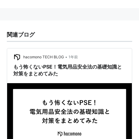
り、2001年（平成13年）4月1日、「
電気用品安全法
」
へ改題された。
2006年（平成18年）4月施行の改正にともない、「
PSE
法
」ともいう。（「反リサイクル法」という皮肉に満ち
関連ブログ
た俗称がある。）
「
PSEマーク
」の付いていない家電製品は新品・中古品
を問わず2006年4月1日以降販売できなくなる、という
•
hacomono TECH BLOG
1年前
概要であったが、施行直前の2006年3月24日に方針が
もう怖くないPSE！電気用品安全法の基礎知識と
変わり、マークなしの中古品販売は「レンタル」とみな
対策をまとめてみた
すことで販売を容認する対応策を発表した。
規制緩和のかけ声の中で、「取り締まり」という言葉が
「安全」に置き換えられた。また、
電気用品取締法
では
認可マークとして〒マークを使用していたが、郵政民営
化の流れの中で〒マークを使い続けることには問題があ
るので、これが「
PSEマーク
」に改められた。
法律の中身としての大きな変更点は責任の所在について