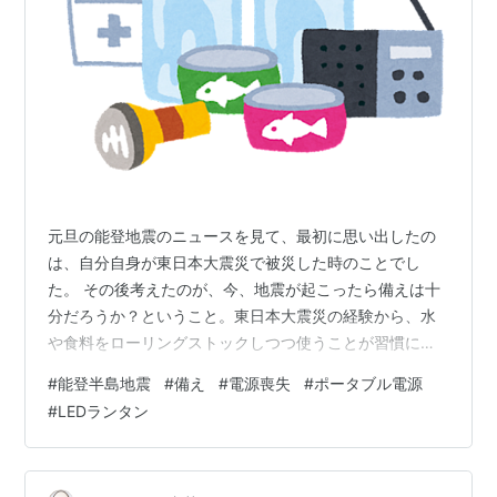
元旦の能登地震のニュースを見て、最初に思い出したの
は、自分自身が東日本大震災で被災した時のことでし
た。 その後考えたのが、今、地震が起こったら備えは十
分だろうか？ということ。東日本大震災の経験から、水
や食料をローリングストックしつつ使うことが習慣にな
ったし、緊急時に持ち出す荷物も、専用のリュックを家
#
能登半島地震
#
備え
#
電源喪失
#
ポータブル電源
族の人数分作って用意しています。 それ以外に、何か必
#
LEDランタン
要なものがないか？この機会に考えてみることにしまし
た。 実際のところ、水・食料の次に重要になってくるの
が、電源の確保だと思います。最低でも家族のスマホ全