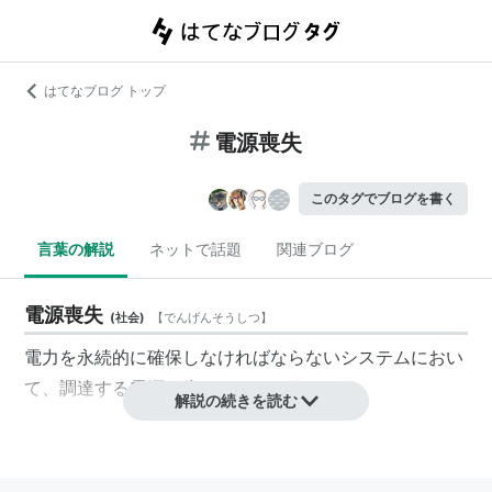
はてなブログ トップ
電源喪失
このタグでブログを書く
言葉の解説
ネットで話題
関連ブログ
電源喪失
(
社会
)
【
でんげんそうしつ
】
電力を永続的に確保しなければならないシステムにおい
て、調達する電源が失われてしまうこと
解説の続きを読む