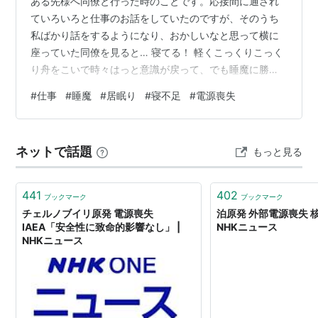
ある先様へ同僚と行った時のことです。応接間に通され
ていろいろと仕事のお話をしていたのですが、そのうち
私ばかり話をするようになり、おかしいなと思って横に
座っていた同僚を見ると… 寝てる！ 軽くこっくりこっく
り舟をこいで時々はっと意識が戻って、でも睡魔に勝て
なくてみたいな感じです。いや先様とお話しているのに
#
仕事
#
睡魔
#
居眠り
#
寝不足
#
電源喪失
寝ちゃダメでしょ、と言うかなんでそんなに緊張感ない
の？ と、思ったら先様も様子がおかしいわけです。最初
はこちらの話に快活に対応していたのですが、私が同僚
ネットで話題
もっと見る
の「居眠り」に気付いたころから生返事が多くなりまし
た。これは怒らせたかな、と思ってたら… お前もこくり
こくり居眠りしはじめるんかい！ まあなじみ…
441
402
ブックマーク
ブックマーク
チェルノブイリ原発 電源喪失
泊原発 外部電源喪失 核
IAEA「安全性に致命的影響なし」 |
NHKニュース
NHKニュース