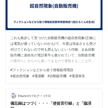
これも散歩して見つけた自動販売機の超自然現象(正確に
は電気が通っていないのかも)で、今度は現金さえも受け
付けてくれないので何も買えないという代物。まあ自動
販売機に連絡先の電話番号も書かれていて、自動販売機
の番号らしきものも書いてあるので通報することは可能
だけれども夜だと受け付けていないことも多いし、少し
#
フィクションなどから拾う情報処理用語
歩ければ別の自動販売機があったりするので放置しがち
#
超自然現象
#
電源断
#
自動販売機
#
電源喪失
になるのかもしれない。こう言うのが日本各地で起きて
いるので色々な故障が起きる訳だが、生暖かく見ること
しかできないのかなあ。一応、線は見たけど、電源らし
きものには繋がっているようだけど、それ以上の事はよ
•
Etsuro1のブログ
4年前
く知りません。(桂歌春談) View this…
備忘録はつづく・・・「使徒言行録」と「臨済