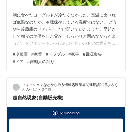
朝に食べたヨーグルトが冷たくなかった。室温に比べれ
ば低温なのだが、冷蔵保存している温度ではない。 どう
やら冷蔵庫のドアが少しだけ開いていたようだ。早起き
して朝食の準備をした父が、しっかりと閉めなかったよ
うだ。ドアポケットからはみ出た何かがドアの固定を邪
魔したのだろう。そのまま数時間、ドアは開いたままだ
#
冷蔵庫
#
家電
#
トラブル
#
家事
#
電源喪失
った。 魚や生肉などが無いから衛生上の問題は無さそ
#
ドア
#
韃靼人の踊り
う。とはいえ、放置はできない。そして、いちど冷気が
逃げた冷蔵庫というのは、元の低温に戻すのが難しい。
ドアをきちんと閉めれば冷蔵庫が温度上昇を検知して頑
フィクションなどから拾う情報処理業界関連用語? (旧ひろく
張るのだが、最大出力を続けても広い庫内はなかなか冷
•
んの生活)
3年前
えないものなのだ。 取り急ぎ、電源喪失時の手順に…
超自然現象(自動販売機)