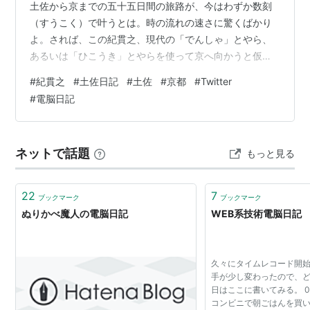
土佐から京までの五十五日間の旅路が、今はわずか数刻
（すうこく）で叶うとは。時の流れの速さに驚くばかり
よ。されば、この紀貫之、現代の「でんしゃ」とやら、
あるいは「ひこうき」とやらを使って京へ向かうと仮定
し、その道程を、世に言う「ついったー」とやらで「つ
#
紀貫之
#
土佐日記
#
土佐
#
京都
#
Twitter
ぶやいて」みようではないか。心してご覧あれ。 出立
#
電脳日記
（いでたち）の刻（とき） 午前10時00分 [画像：高知駅
前の風景。モダンな駅舎が見える] 土佐の国、高知駅よ
り、いざ京への旅立ち。五十五日の道のり、今は数刻に
ネットで話題
もっと見る
て叶うと聞く。この「でんしゃ」とやら、まことに不思
議な乗り物よ。車窓に流るる景色、い…
22
7
ブックマーク
ブックマーク
ぬりかべ魔人の電脳日記
WEB系技術電脳日記
久々にタイムレコード開始
手が少し変わったので、ど
日はここに書いてみる。 0
コンビニで朝ごはんを買