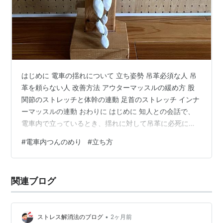
はじめに 電車の揺れについて 立ち姿勢 吊革必須な人 吊
革を頼らない人 改善方法 アウターマッスルの緩め方 股
関節のストレッチと体幹の連動 足首のストレッチ インナ
ーマッスルの連動 おわりに はじめに 知人との会話で、
電車内で立っているとき、揺れに対して吊革に必死に捕
まっている。人によっては片手でスマホを操作したり、
#
電車内つんのめり
#
立ち方
本を読んだりしている人がいるが、どうしたらそのよう
に立てるのかと話題になりました。揺れない立ち方につ
いて考察します。 電車の揺れについて 電車は車両が連結
関連ブログ
されて長く、線路にはカーブがありとても揺れます。発
進停止時にも少し揺れます。そういう乗り物ですので、
揺れに対しては順応するしかあ…
•
ストレス解消法のブログ
2ヶ月前