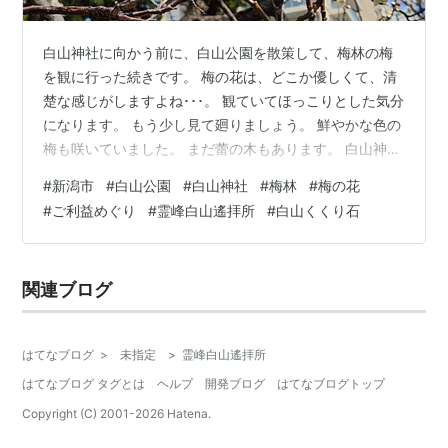
白山神社に向かう前に、白山公園を散策して、梅林の梅
を観に行った続きです。 梅の花は、どこか優しくて、清
楚な感じがしますよね･･･。 観ていてほっこりとした気分
になります。 もう少し見て廻りましょう。 鮮やかな色の
梅も咲いていました。 まだ蕾の木もあります。 白山神社
の梅は、長い期間楽しめるので良いですねー･･･。 梅の花
#
新潟市
#
白山公園
#
白山神社
#
梅林
#
梅の花
を堪能したので、白山神社に向かいます。 石の鳥居の続
#
ご利益めぐり
#
霊峰白山遙拝所
#
白山くくり石
く参道を歩きます。 参道には、赤い備前焼の狛犬が鎮座
しています。 この備前焼の狛犬は、瀬戸内から運ばれ、
海上安全を願い、海の守り神である 白山神社に寄進され
関連ブログ
たもので、現存する日本で一番大きな備前焼の狛犬と言
わ れています。 少…
はてなブログ
>
未指定
>
霊峰白山遙拝所
はてなブログ タグとは
ヘルプ
開発ブログ
はてなブログトップ
Copyright (C) 2001-
2026
Hatena.