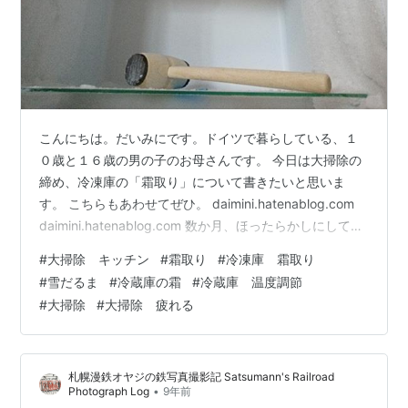
こんにちは。だいみにです。ドイツで暮らしている、１
０歳と１６歳の男の子のお母さんです。 今日は大掃除の
締め、冷凍庫の「霜取り」について書きたいと思いま
す。 こちらもあわせてぜひ。 daimini.hatenablog.com
daimini.hatenablog.com 数か月、ほったらかしにしてい
た冷凍庫が大変なことになってしまいました。霜がどん
#
大掃除 キッチン
#
霜取り
#
冷凍庫 霜取り
どん増殖してきて、引き出しが霜に引っかかるように。
#
雪だるま
#
冷蔵庫の霜
#
冷蔵庫 温度調節
それでもなんとか強引に使い続けていたのですがもう限
#
大掃除
#
大掃除 疲れる
界。しかたなくこの「霜取り」でもって大掃除を締めく
くる決心をしました。 まず引き出し部分を取り外して状
況を確認。あー...もう一度引き出しを戻してしま…
札幌漫鉄オヤジの鉄写真撮影記 Satsumann's Railroad
•
Photograph Log
9年前