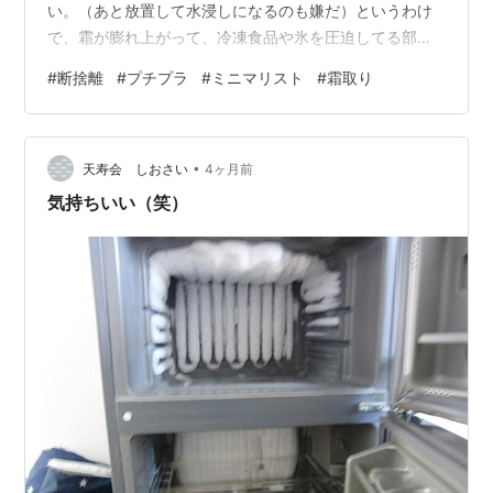
い。（あと放置して水浸しになるのも嫌だ）というわけ
で、霜が膨れ上がって、冷凍食品や氷を圧迫してる部分
だけ削って、取れない部分はまた今度にしました。それ
#
断捨離
#
プチプラ
#
ミニマリスト
#
霜取り
だけでもかなりスッキリ。でも早く霜取りできる冷蔵庫
に変えようと思っている（ただこれも夏場なので中に入
ってるものを入れ替えるとなると、、と思いなかなか二
•
の足を踏んでいる）一気にやろうと思うと時間がかかっ
天寿会 しおさい
4ヶ月前
たりするけど、掃除ってほんの少しでも定期的にやって
気持ちいい（笑）
ればちょっとスッキリして過ごせるなと思う。（とはい
え…