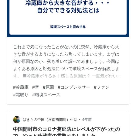
これまで気になったことがないのに突然、冷蔵庫から大
きな音がするようになったら焦ってしまいます。まずは
何が原因なのか、落ち着いて調べてみましょう。今回は
よくある原因と対処法について環境スペースが解説しま
す。 ■冷蔵庫がうるさく感じる原因は？ 一度気が付いて
しまうと気になってしまうのが家電の音です。なかでも
#
冷蔵庫
#
音
#
原因
#
コンプレッサー
#
ファン
冷蔵庫は常に稼働しているため、音が気になりやすい家
#
霜取り
#
環境スペース
電といえるでしょう。では、冷蔵庫がうるさく感じられ
る原因はなんなのでしょうか？ ・コンプレッサーが原因
かも？庫内を冷やすために欠かせないコンプレッサー
は、通常時でもかなりの振動を発しています。気温が上
•
ぱきらの中国（河南省開封）生活
4年前
がる夏場はかなりの負担となり、大きな音が出てし…
中国開封市のコロナ蔓延防止レベルが下がったの
で、やっと冷蔵庫の霜取りをしました