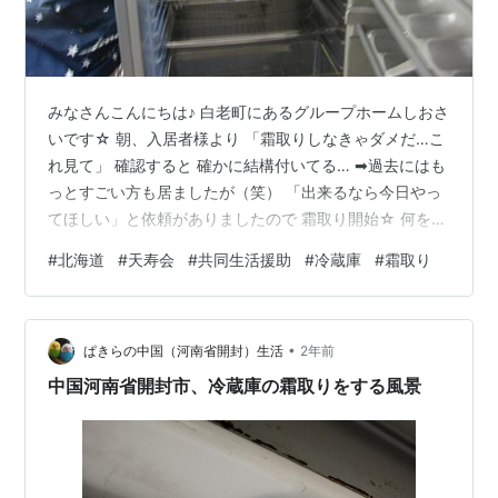
みなさんこんにちは♪ 白老町にあるグループホームしおさ
いです☆ 朝、入居者様より 「霜取りしなきゃダメだ…こ
れ見て」 確認すると 確かに結構付いてる… ➡過去にはも
っとすごい方も居ましたが（笑） 「出来るなら今日やっ
てほしい」と依頼がありましたので 霜取り開始☆ 何をす
るかと言うと 電源を抜いて… 放置 以上。（笑） あとは
#
北海道
#
天寿会
#
共同生活援助
#
冷蔵庫
#
霜取り
融けて水が漏れないように定期的に確認するだけです♪ 1
時間後に確認に行くと 少し剥がれ落ちている👀 これはと
思い剥がしてみると きれいサッパリ(*^^)v 氷も大きいま
•
まキレイに剥がれる👍 これは気持ちいい（笑） 取れた氷
ぱきらの中国（河南省開封）生活
2年前
がこちら♪ 今日は暖かいのですぐに融けるでしょう♪ …
中国河南省開封市、冷蔵庫の霜取りをする風景