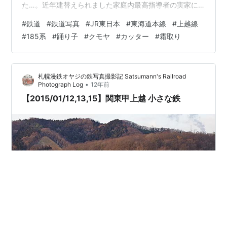
た…。近年建替えられました家庭内最高指導者の実家に
は自分が寝る余地がありません（比喩的表現ではなく現
#
鉄道
#
鉄道写真
#
JR東日本
#
東海道本線
#
上越線
実で！）モノで、ムスメを泊まりがけで連れて行ってし
#
185系
#
踊り子
#
クモヤ
#
カッター
#
霜取り
まう間は、自由行動の日！ そんな事情を把握しているtu-
kaくんなどは、「今度の正月は何日が空くんですか？」
などと旧年中に連絡してきてくれます…。ま、年始だと
札幌漫鉄オヤジの鉄写真撮影記 Satsumann's Railroad
コレといったネタは限られまして、相も変わらず上州方
•
Photograph Log
12年前
面を目指すのですが、むかし撮り親しみまし…
【2015/01/12,13,15】関東甲上越 小さな鉄