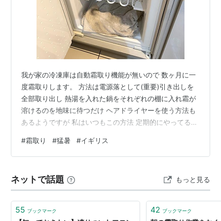
我が家の冷凍庫は自動霜取り機能が無いので 数ヶ月に一
度霜取りします。 方法は電源落として(重要)引き出しを
全部取り出し 熱湯を入れた鍋をそれぞれの棚に入れ霜が
溶けるのを地味に待つだけ ヘアドライヤーを使う方法も
あるようですが 私はいつもこの方法 定期的にやってると
30分もあれば解凍完了しますが 今回は猛暑中に頻繁に氷
#
霜取り
#
猛暑
#
イギリス
を取り出していたせいで いつもより大量の霜が付いてし
まいました。 解凍後はタオルで完全に水分を拭き取り完
了。 ランキング参加中海外生活 ランキング参加中ライフ
ネットで話題
もっと見る
スタイル
55
42
ブックマーク
ブックマーク