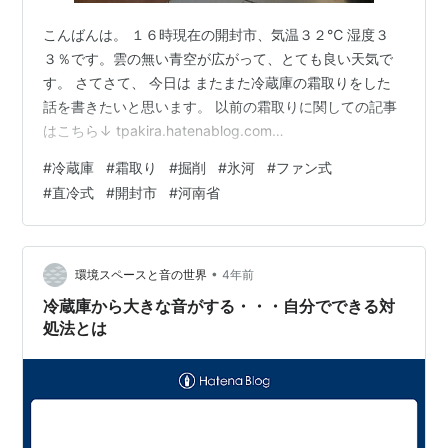
こんばんは。 １６時現在の開封市、気温３２℃ 湿度３
３％です。雲の無い青空が広がって、とても良い天気で
す。 さてさて、 今日は またまた冷蔵庫の霜取りをした
話を書きたいと思います。 以前の霜取りに関しての記事
はこちら↓ tpakira.hatenablog.com
tpakira.hatenablog.com
#
冷蔵庫
#
霜取り
#
掘削
#
氷河
#
ファン式
#
直冷式
#
開封市
#
河南省
•
環境スペースと音の世界
4年前
冷蔵庫から大きな音がする・・・自分でできる対
処法とは