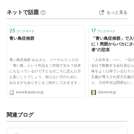
る。人によるだろうけども。 気になったのはその下の
ネットで話題
もっと見る
「青い鳥症候群」 これは過去の僕に当てはまるような気
がした。 もっと最適解な…
25
17
ブックマーク
ブックマーク
青い鳥症候群
「青い鳥症候群」で入
に！周囲からバカにさ
者”の悲哀
青い鳥症候群 みなさん、メーテルリンクの
「入社年次」――。 一定
「青い鳥」という作品をご存知ですか？絵本
会社で勤務する会社員な
にもなっているので子どものころに読んだ方
味をよく心得ているだろう
も多いことでしょう。知らない方のために、
主義が導入され実力主義
おおまかなあらすじをご紹介しておきます。
ら、入社年次は関係ない
貧しい家に育ったチルチルとミチルの兄妹
る。しかし、これはサラ
www8.plala.or.jp
diamond.jp
は、幸福を招くという青い鳥を求めていろい
かなか消えてなくならない
ろな国に旅に出か け...
は、6年連続で全国紙...
関連ブログ