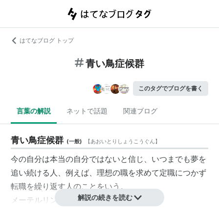
はてなブログ トップ
青い鳥症候群
このタグでブログを書く
言葉の解説
ネットで話題
関連ブログ
青い鳥症候群
(
一般
)
【
あおいとりしょうこうぐん
】
今の自分は本当の自分ではないと信じ、いつまでも夢を
追い続ける人、例えば、理想の職を求めて定職につかず
転職を繰り返す人のことをいう。
解説の続きを読む
メーテルリンクの童話『青い鳥』にちなむ。
（出典・wikipedia）