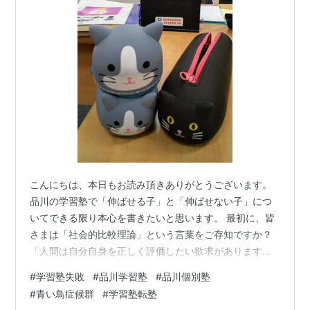
こんにちは、本日もお読み頂きありがとうございます。
品川の学習塾で「伸ばせる子」と「伸ばせない子」につ
いてできる限り本心を書きたいと思います。 最初に、皆
さまは「社会的比較理論」という言葉をご存知ですか？
「人間は自分自身を正しく評価したい欲求があります
が、客観的な基準がない場合、他者と比較する中で評価
#
学習塾失敗
#
品川学習塾
#
品川個別塾
していく」というものです。 比較対象が自分と似た人た
#
青い鳥症候群
#
学習塾転塾
ちが対象になりますので、できるならば・・・ 「マイナ