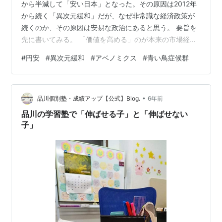
から半減して「安い日本」となった。その原因は2012年
から続く「異次元緩和」だが、なぜ非常識な経済政策が
続くのか、その原因は安易な政治にあると思う。 要旨を
先に書いてみる。 「価値を高める」のが本来の市場経済
異次元緩和と円安のアベノミクス継続は非常識 そもそも
#
円安
#
異次元緩和
#
アベノミクス
#
青い鳥症候群
政府に経済を強くする力は無い 非常識な経済論は「青い
鳥症候群」の政治が生んでいる まず市場経済は、次々参
入するライバルに対抗して「商品価値を高め続ける」事
•
が本質で、企業はより良い製品、労働者もより良い仕事
品川個別塾・成績アップ【公式】Blog.
6年前
の提供を目指して、自己革新し続けない者はトップに居
品川の学習塾で「伸ばせる子」と「伸ばせない
続けられない社会で、資本…
子」