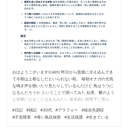
おはようございます(calm) 昨日から急激に冷え込んでき
て今朝は上着なしだといられない程。 毎朝オナガの元気
な鳴き声を聴いたり見たりしているんだけど 鳥はうつに
なるんだろうか ということで調べてみた 結果、鬱のよう
な状態になることはあるみたい 基本的に飼育下に置かれ
た鳥に多いみたいだけど 鳴かなくなったり、逆に鳴きす
#
日記
#
雑記
#
30代
#
アラフォー
#
統合失調症
ぎたり、活気がなくなったりするらしい。 それより気に
#
不安障害
#
青い鳥症候群
#
生活保護
#
生きている
なったのが 鳥のさえずりはうつに効果的という知見があ
るらしい。 毎朝聴いているけど確かに心は穏やかにな