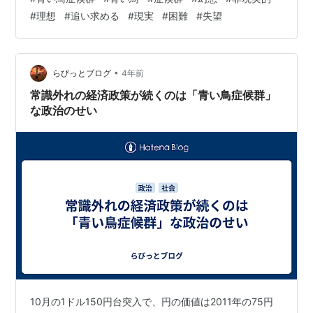
す。この戯曲では、主人公の子供たちが幸せな世界で青
#
理想
#
追い求める
#
現実
#
困難
#
失望
い鳥を探し求めるという物語が描かれています。この物
語は、理想的な幸福や喜びの追求を象徴しており、現実
の困難や不満から逃れるために幻想的な世界への逃避を
試みることを示しています。 青い鳥症候群は、現実の問
•
らびっとブログ
4年前
題や苦境に直面したときに、人…
常識外れの経済政策が続くのは「青い鳥症候群」
な政治のせい
10月の1ドル150円台突入で、円の価値は2011年の75円