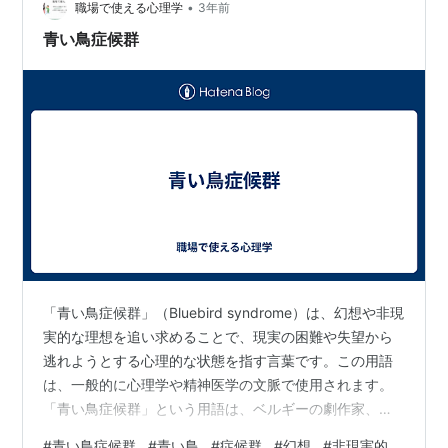
•
職場で使える心理学
3年前
青い鳥症候群
「青い鳥症候群」（Bluebird syndrome）は、幻想や非現
実的な理想を追い求めることで、現実の困難や失望から
逃れようとする心理的な状態を指す言葉です。この用語
は、一般的に心理学や精神医学の文脈で使用されます。
「青い鳥症候群」という用語は、ベルギーの劇作家、モ
ーリス・マテルリンクの戯曲「青い鳥」に由来していま
#
青い鳥症候群
#
青い鳥
#
症候群
#
幻想
#
非現実的