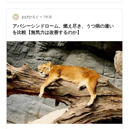
ス思考の方同士で集まるのは避けた方が無難」 「気持ち
の明るいお母さまの集まりの方が有意義で学びも多い」
と思います。 比較対象がマイナス思考の集合体ですと、
•
おびひろぐ
7年前
基準がNegative（－）になりま…
アパシーシンドローム、燃え尽き、うつ病の違い
を比較【無気力は改善するのか】