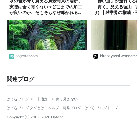
水の色が青く見える風景写真の場所、
「赤い血」が流れてる
実際は全く青くない→どこまでの加工
「青く」見える理由（
が良いのか、そもそもなぜ叩かれるの
け） | 雑学界の権威
か話題に
科学
togetter.com
hirabayashi.wonderno
関連ブログ
はてなブログ
>
未指定
>
青く見えない
はてなブログ タグとは
ヘルプ
開発ブログ
はてなブログトップ
Copyright (C) 2001-
2026
Hatena.