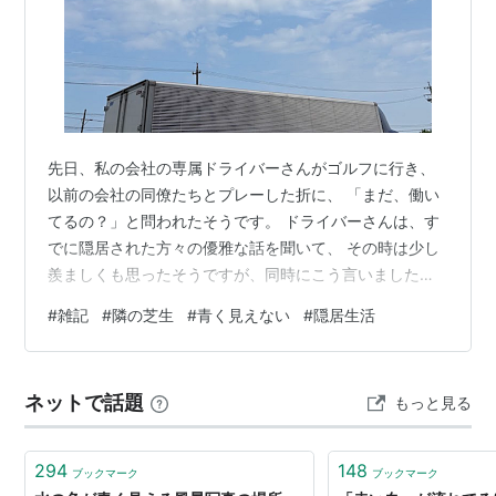
先日、私の会社の専属ドライバーさんがゴルフに行き、
以前の会社の同僚たちとプレーした折に、 「まだ、働い
てるの？」と問われたそうです。 ドライバーさんは、す
でに隠居された方々の優雅な話を聞いて、 その時は少し
羨ましくも思ったそうですが、同時にこう言いました。
「男が家にいたって、時間を持て余すだけですよ」 私
#
雑記
#
隣の芝生
#
青く見えない
#
隠居生活
も、全く同感です。 男なんて暇にしていれば、ろくな事
をしません（笑） そんな話をしていた矢先、 私の同期
が、 来年度のシニア契約を 継続してもらえなかったとい
ネットで話題
もっと見る
う話が飛び込んできました。 いわゆる「高年齢者雇用安
定法」では、 現在シニアの雇用は 「65歳までの完全義
務化」と 「70歳までの努…
294
148
ブックマーク
ブックマーク