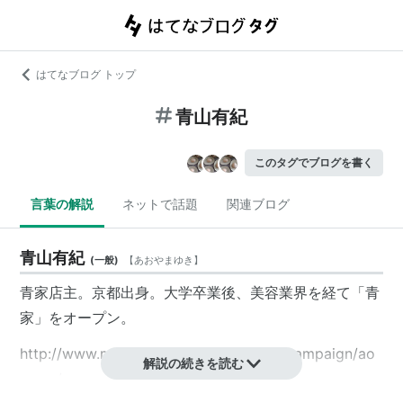
はてなブログ トップ
青山有紀
このタグでブログを書く
言葉の解説
ネットで話題
関連ブログ
青山有紀
(
一般
)
【
あおやまゆき
】
青家店主。京都出身。大学卒業後、美容業界を経て「
青
家
」をオープン。
http://www.ministop.co.jp/ministopfan/campaign/ao
解説の続きを読む
yama/