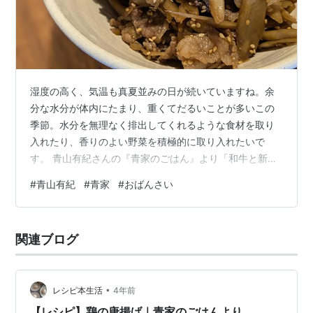
湿度の高く、気温も真夏並みの日が続いていますね。余
分な水分が体内にたまり、重くてだるいことが多いこの
季節。水分を無理なく排出してくれるような食材を取り
入れたり、香りのよい野菜を積極的に取り入れたいで
す。 青山有紀さんの『青家のごはん』より「和牛と新ご
ぼうの炒め煮」を作りました。 目次1.材料2.作り方3.レシ
#
青山有紀
#
青家
#
おばんさい
ピ本【材料】牛薄切り肉 100g新ごぼう 100g太白ごま油
小さじ1しょうゆ 大さじ1【Ａ】水 大さじ2きび砂糖 大さ
じ1酒 大さじ1【作り方】1.新ごぼうは水で洗ってささが
関連ブログ
きに、牛肉は食べやすい大きさに切る。2.フライパンに
太白ごま油を入れて中火にかけ、ごぼうを炒める。透き
通ってきたら…
•
レシピ本生活
4年前
【レシピ】鶏の唐揚げ｜青家のごはんより