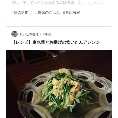
深い。そしてレモンを添えるのは必須。ん～、おいし
い！ 目次 1.材料 2.作り方 3.レシピ本【材料】鶏もも肉
#
鶏の唐揚げ
#
青家のごはん
#
青山有紀
400g酒 大さじ1薄口しょうゆ 大さじ1きび砂糖 小さじ2
酢 小さじ1白こしょう 適量しょうがすりおろし 大さじ1
にんにくすりおろし 小さじ1片栗粉 大さじ4揚げ油 適量
•
【作り方】1.鶏もも肉は一口大に切って、下味の材料に入
レシピ本生活
4年前
れてもみ込み1時間～一晩漬ける。2.片栗粉を入れて手で
【レシピ】京水菜とお揚げの炊いたんアレンジ
混ぜる。…