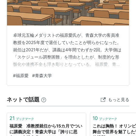
卓球元五輪メダリストの福原愛氏が、青森大学の客員准
教授を2025年度で退任していたことが明らかになった。
就任は2021年だが、講義は4年間でわずか2回。大学側は
「スケジュール調整困難」を理由としたが、制度的な形
骸化や連携不全も浮き彫りとなっている。 福原愛、青森
大学退任4年で講義は2回のみ 広告の下に記事の続きがあ
#
福原愛
#
青森大学
ります。ペコリ 元卓球日本代表の福原愛氏が、2021年か
ら務めていた青森大学の客員准教授を退任していたこと
が判明した。契約は毎年更新されていたが、2025年度は
ネットで話題
もっと見る
非更新となり終了。就任以来、講義はわずか2回にとどま
っていた。大学側は「スケジュールが合わず契約に至ら
なかった」と説明してい…
21
10
ブックマーク
ブックマーク
福原愛 准教授就任から15カ月でつい
これは胸熱！ オリン
に講義決定！青森大学は「誇りに思
舞台で世界を魅了した