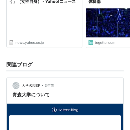
う」（女性自身） - Yahoo!ニュース
体操部
news.yahoo.co.jp
togetter.com
関連ブログ
•
大学名鑑SP
3年前
青森大学について