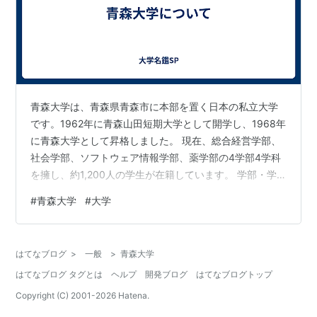
青森大学は、青森県青森市に本部を置く日本の私立大学
です。1962年に青森山田短期大学として開学し、1968年
に青森大学として昇格しました。 現在、総合経営学部、
社会学部、ソフトウェア情報学部、薬学部の4学部4学科
を擁し、約1,200人の学生が在籍しています。 学部・学
科 総合経営学部 経営学科 経済学科 社会学部 社会学科 福
#
青森大学
#
大学
祉学科 ソフトウェア情報学部 ソフトウェア情報学科 薬
学部 薬学科 キャンパス 青森大学には、青森市とむつ市
にキャンパスがあります。 青森キャンパス（青森市幸
はてなブログ
>
一般
>
青森大学
畑） 総合経営学部、社会学部、ソフトウェア情報学部 む
はてなブログ タグとは
ヘルプ
開発ブログ
はてなブログトップ
つキャンパス（むつ市金谷） 薬学部 教育・研究 青森大
学は、…
Copyright (C) 2001-
2026
Hatena.