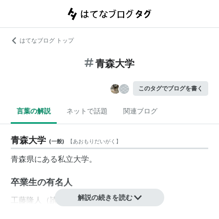
はてなブログ トップ
青森大学
このタグでブログを書く
言葉の解説
ネットで話題
関連ブログ
青森大学
(
一般
)
【
あおもりだいがく
】
青森県にある私立大学。
卒業生の有名人
解説の続きを読む
工藤隆人（読売ジャイアンツ選手）